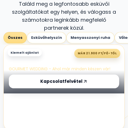
Találd meg a legfontosabb esküvői
szolgáltatókat egy helyen, és válogass a
számotokra leginkább megfelelő
partnerek közül.
Összes
Esküvőhelyszín
Menyasszonyi ruha
Vőle
Gourmet Étterem - esküvői
Kiemelt ajánlat
MÁR 21.900 FT/FŐ-TŐL
helyszín Budapest
GOURMET WEDDING - Ahol már minden készen vár!
Kapcsolatfelvétel
Kiscsévpuszta
Dág