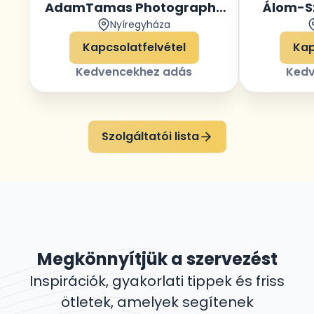
AdamTamas Photography
Álom-S
Nyíregyháza
& Videography
eskü
Kapcsolatfelvétel
Kap
Kedvencekhez adás
Kedv
Szolgáltatói lista
Megkönnyítjük a szervezést
Inspirációk, gyakorlati tippek és friss
ötletek, amelyek segítenek