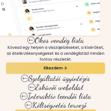
Okos vendég lista
Kövesd egy helyen a visszajelzéseket, a kísérőket,
az ételérzékenységeket és a vendéglistád minden
fontos részletét.
Elkezdem
Szolgáltatói ügyintézés
Esküvői weboldal
Interaktív teendői lista
Költségvetés tervező