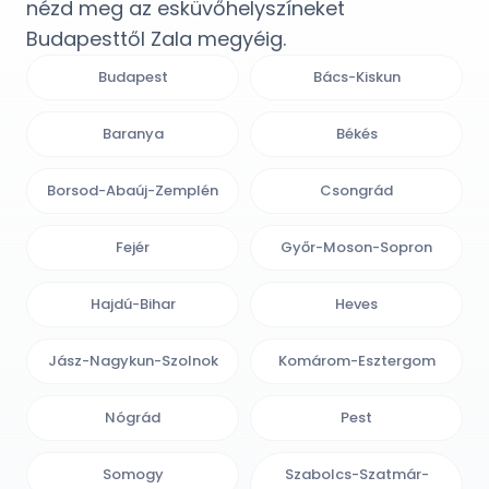
nézd meg az esküvőhelyszíneket
Budapesttől Zala megyéig.
Budapest
Bács-Kiskun
Baranya
Békés
Borsod-Abaúj-Zemplén
Csongrád
Fejér
Győr-Moson-Sopron
Hajdú-Bihar
Heves
Jász-Nagykun-Szolnok
Komárom-Esztergom
Nógrád
Pest
Somogy
Szabolcs-Szatmár-