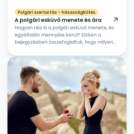
Polgári szertartás - házasságkötés
A polgári esküvő menete és ára
Hogyan néz ki a polgári esküvő menete, és
egyáltalán mennyibe kerül? Ebben a
bejegyzésben összefoglaltuk, hogy milyen
lépések vezetnek el addig, hogy a polgári
esküvőn kimondhassátok egymásnak a
boldogító igent szeretteitek és barátaitok
társaságában. Nézzük meg melyek a
leggyakrabban felmerülő kérdések a
polgári esküvő kapcsán!