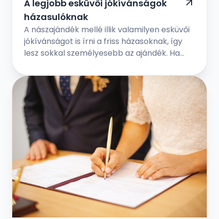
A legjobb esküvői jókívánságok
házasulóknak
A nászajándék mellé illik valamilyen esküvői
jókívánságot is írni a friss házasoknak, így
lesz sokkal személyesebb az ajándék. Ha
elég kreatívnak érzed magad, akkor
foghatod személyesre is az esküvői
gratulációt. De ha nincs írói vénád, akkor
máshonnan is inspirálódhatsz.