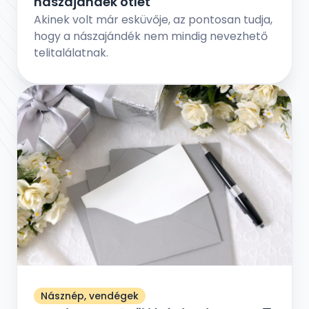
nászajándék ötlet
Akinek volt már esküvője, az pontosan tudja,
hogy a nászajándék nem mindig nevezhető
telitalálatnak.
Násznép, vendégek