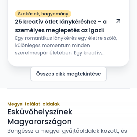
Szokások, hagyomány
25 kreatív ötlet lánykéréshez – a
személyes meglepetés az igazi!
Egy romantikus lánykérés egy életre szóló,
különleges momentum minden
szerelmespár életében. Egy kreatív,
személyes ötlettel pedig még
emlékezetessebbé tehető.
Összes cikk megtekintése
Megyei találati oldalak
Esküvőhelyszínek
Magyarországon
Böngéssz a megyei gyűjtőoldalak között, és