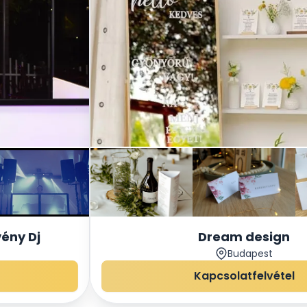
vény Dj
Dream design
Budapest
Kapcsolatfelvétel