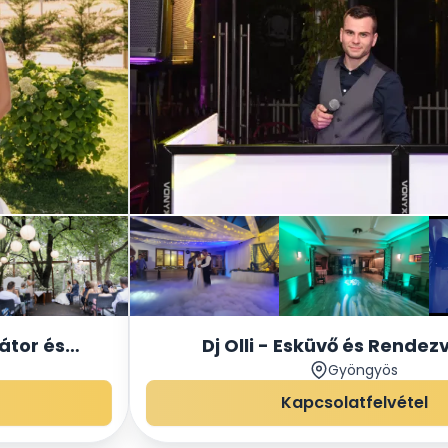
átor és
Dj Olli - Esküvő és Rendez
Gyöngyös
Kapcsolatfelvétel