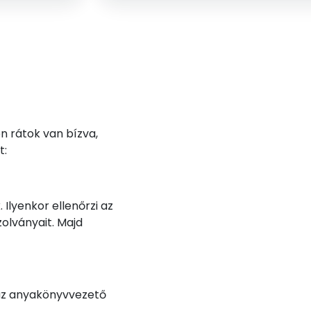
n rátok van bízva,
t:
Ilyenkor ellenőrzi az
olványait. Majd
 az anyakönyvvezető