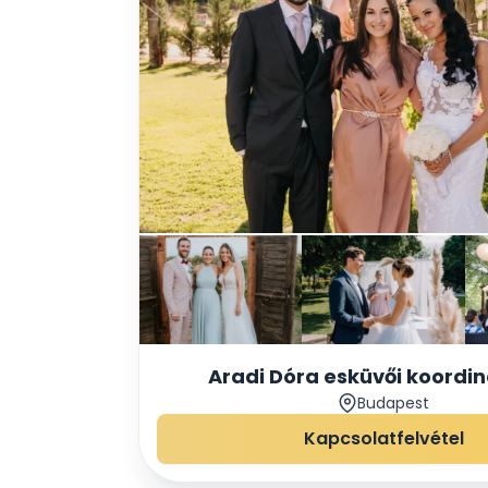
Aradi Dóra esküvői koordin
Budapest
szertartásvezető
Kapcsolatfelvétel