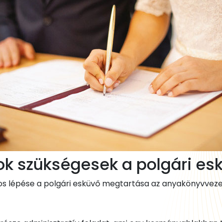
tok szükségesek a polgári es
los lépése a polgári esküvő megtartása az anyakönyvvezet