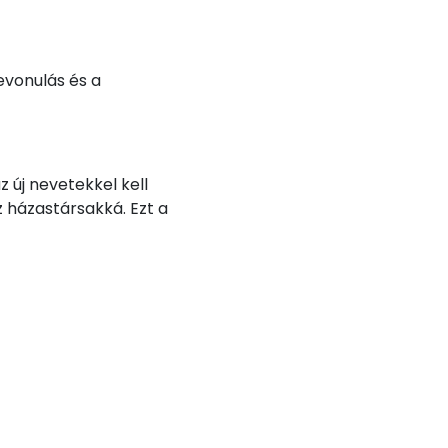
evonulás és a
z új nevetekkel kell
az házastársakká. Ezt a