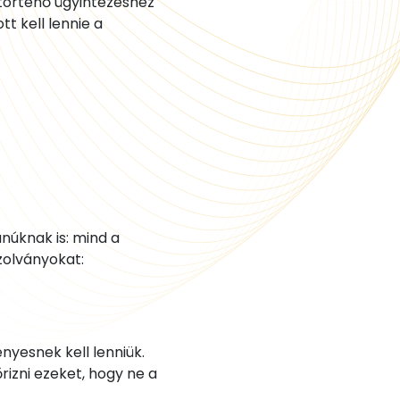
 történő ügyintézéshez
t kell lennie a
núknak is: mind a
zolványokat:
nyesnek kell lenniük.
izni ezeket, hogy ne a