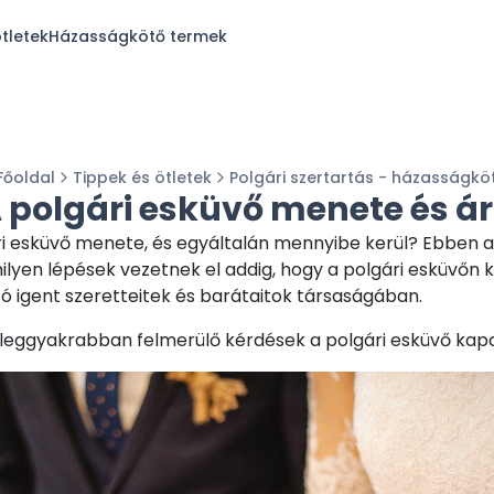
tletek
Házasságkötő termek
Főoldal
Tippek és ötletek
Polgári szertartás - házasságkö
 polgári esküvő menete és á
ri esküvő menete, és egyáltalán mennyibe kerül? Ebben 
milyen lépések vezetnek el addig, hogy a polgári esküvőn
 igent szeretteitek és barátaitok társaságában.
leggyakrabban felmerülő kérdések a polgári esküvő kap