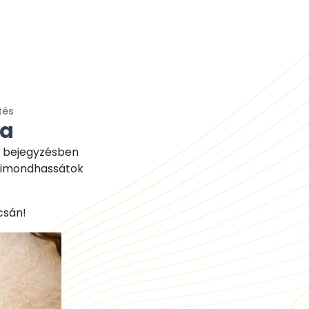
tés
ra
a bejegyzésben
 kimondhassátok
csán!