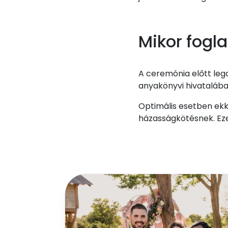
Mikor fogl
A ceremónia előtt lega
anyakönyvi hivatalában
Optimális esetben ekk
házasságkötésnek. Ezen