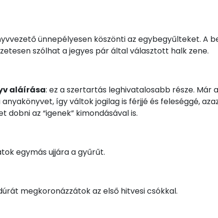
nyvvezető ünnepélyesen köszönti az egybegyűlteket. A b
etesen szólhat a jegyes pár által választott halk zene.
v aláírása
: ez a szertartás leghivatalosabb része. Már a
anyakönyvet, így váltok jogilag is férjjé és feleséggé, az
et dobni az “igenek” kimondásával is.
átok egymás ujjára a gyűrűt.
edúrát megkoronázzátok az első hitvesi csókkal.