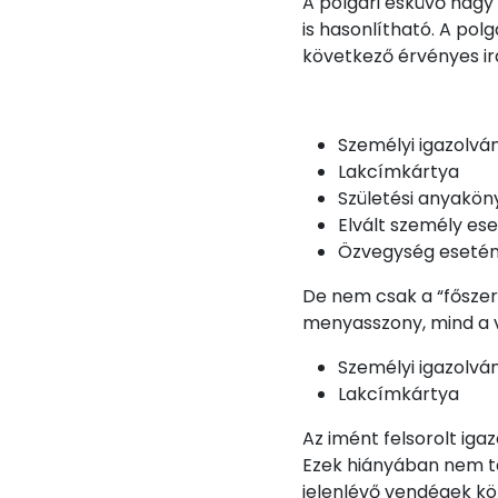
A polgári esküvő nagy
is hasonlítható. A pol
következő érvényes ir
Személyi igazolvá
Lakcímkártya
Születési anyaköny
Elvált személy ese
Özvegység esetén 
De nem csak a “főszere
menyasszony, mind a v
Személyi igazolvá
Lakcímkártya
Az imént felsorolt iga
Ezek hiányában nem ta
jelenlévő vendégek köz