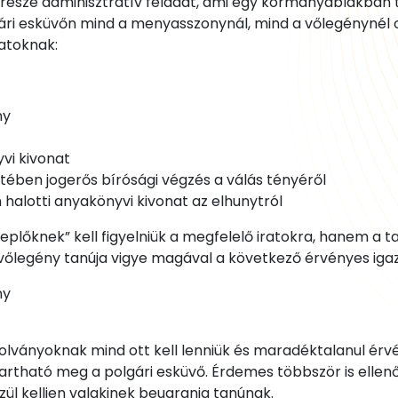
 része adminisztratív feladat, ami egy kormányablakban
gári esküvőn mind a menyasszonynál, mind a vőlegénynél ot
atoknak:
ny
vi kivonat
tében jogerős bírósági végzés a válás tényéről
halotti anyakönyvi kivonat az elhunytról
plőknek” kell figyelniük a megfelelő iratokra, hanem a ta
őlegény tanúja vigye magával a következő érvényes iga
ny
zolványoknak mind ott kell lenniük és maradéktalanul érvé
rtható meg a polgári esküvő. Érdemes többször is ellenőr
ül kelljen valakinek beugrania tanúnak.