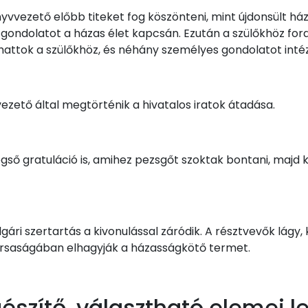
yvvezető előbb titeket fog köszönteni, mint újdonsült há
ndolatot a házas élet kapcsán. Ezután a szülőkhöz fordul
ulhattok a szülőkhöz, és néhány személyes gondolatot intéz
ezető által megtörténik a hivatalos iratok átadása.
végső gratuláció is, amihez pezsgőt szoktak bontani, majd 
olgári szertartás a kivonulással záródik. A résztvevők lágy
ársaságában elhagyják a házasságkötő termet.
észítő, választható elemei l