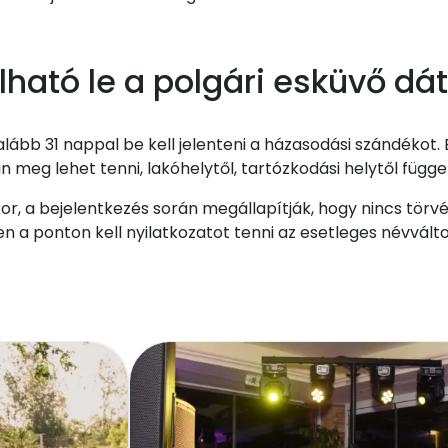
alható le a polgári esküvő d
lább 31 nappal be kell jelenteni a házasodási szándékot.
 meg lehet tenni, lakóhelytől, tartózkodási helytől függet
or, a bejelentkezés során megállapítják, hogy nincs törv
 a ponton kell nyilatkozatot tenni az esetleges névváltoz