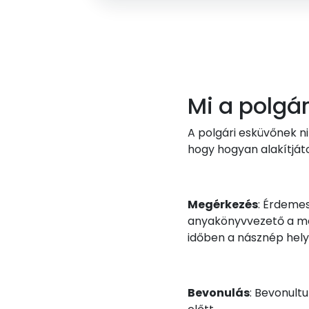
Mi a polgá
A polgári esküvőnek n
hogy hogyan alakítjáto
Megérkezés
: Érdemes
anyakönyvvezető a men
időben a násznép helye
Bevonulás
: Bevonult