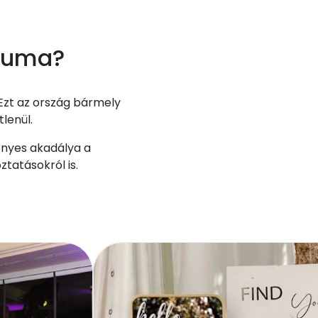
átuma?
 Ezt az ország bármely
lenül.
ényes akadálya a
tatásokról is.