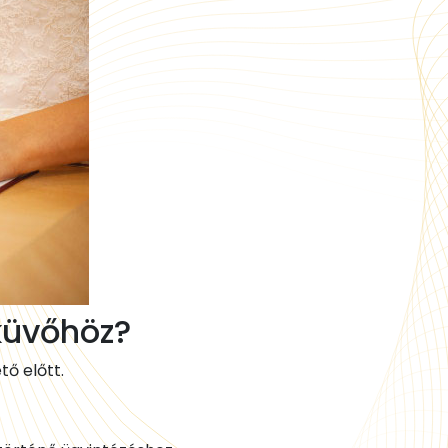
küvőhöz?
ő előtt.