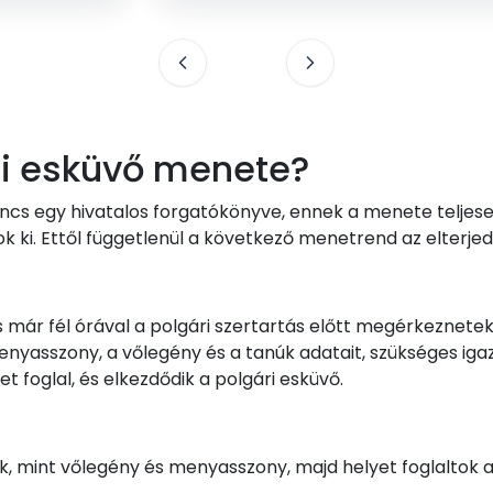
ri esküvő menete?
incs egy hivatalos forgatókönyve, ennek a menete teljese
k ki. Ettől függetlenül a következő menetrend az elterjed
 már fél órával a polgári szertartás előtt megérkeznetek. 
yasszony, a vőlegény és a tanúk adatait, szükséges igaz
t foglal, és elkezdődik a polgári esküvő.
uk, mint vőlegény és menyasszony, majd helyet foglaltok