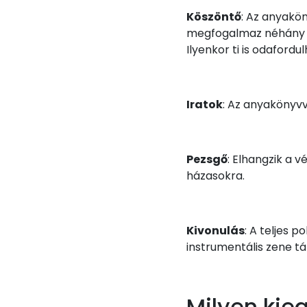
Köszöntő
: Az anyakön
megfogalmaz néhány go
Ilyenkor ti is odaford
Iratok
: Az anyakönyvv
Pezsgő
: Elhangzik a 
házasokra.
Kivonulás
: A teljes p
instrumentális zene t
Milyen kieg