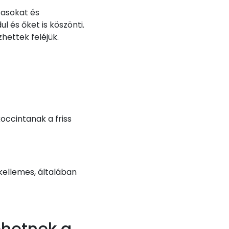
zasokat és
 és őket is köszönti.
hettek feléjük.
koccintanak a friss
, kellemes, általában
ehetnek a