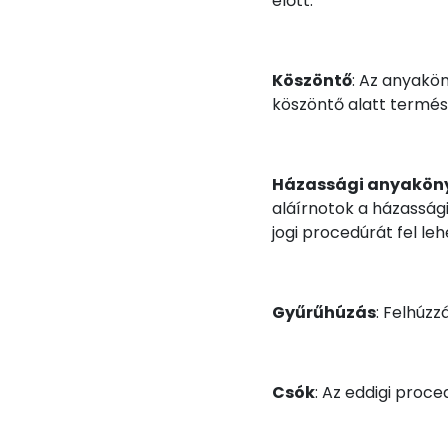
előtt.
Köszöntő
: Az anyakö
köszöntő alatt termész
Házassági anyaköny
aláírnotok a házassági 
jogi procedúrát fel leh
Gyűrűhúzás
: Felhúzz
Csók
: Az eddigi proc