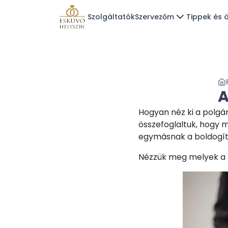
Szolgáltatók
Szervezőm
Tippek és ö
A
Hogyan néz ki a polgá
összefoglaltuk, hogy 
egymásnak a boldogító
Nézzük meg melyek a 