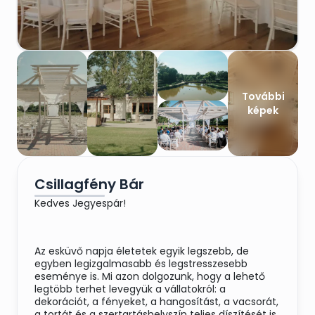
További
képek
Csillagfény Bár
Kedves Jegyespár!
Az esküvő napja életetek egyik legszebb, de
egyben legizgalmasabb és legstresszesebb
eseménye is. Mi azon dolgozunk, hogy a lehető
legtöbb terhet levegyük a vállatokról: a
dekorációt, a fényeket, a hangosítást, a vacsorát,
a tortát és a szertartáshelyszín teljes díszítését is