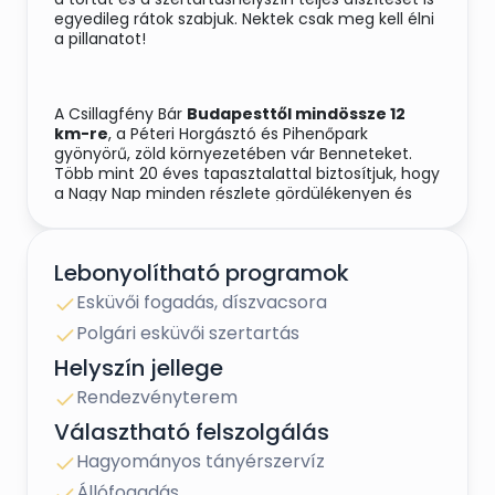
egyedileg rátok szabjuk. Nektek csak meg kell élni
a pillanatot!
A Csillagfény Bár
Budapesttől mindössze 12
km-re
, a Péteri Horgásztó és Pihenőpark
gyönyörű, zöld környezetében vár Benneteket.
Több mint 20 éves tapasztalattal biztosítjuk, hogy
a Nagy Nap minden részlete gördülékenyen és
emlékezetesen valósuljon meg.
Lebonyolítható programok
A reggeltől estig tartó eseményekhez
minden
Esküvői fogadás, díszvacsora
szükséges helyszínt biztosítunk
: a
készülődéshez külön,
klimatizált menyasszonyi
Polgári esküvői szertartás
öltöző
áll rendelkezésre, valamint akár gyönyörű
Helyszín jellege
tóparti apartmanjainkban is felkészülhettek a
nagy napra. Igény esetén
friss grill ebéd
et is
Rendezvényterem
felszolgálunk a készülődés alatt.
Választható felszolgálás
Hagyományos tányérszervíz
A boldogító „Igen” kimondására
romantikus
Állófogadás