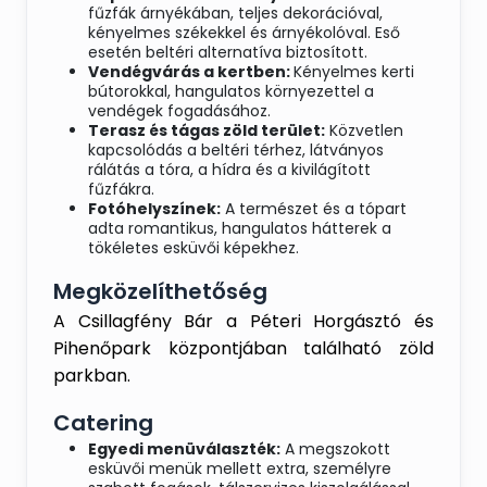
napját.
fűzfák árnyékában, teljes dekorációval,
Hideg füstölt kacsamell,
kényelmes székekkel és árnyékolóval. Eső
karamellizált balzsamecettel,
esetén beltéri alternatíva biztosított.
Waldorf saláta ágyon
Vendégvárás a kertben:
Kényelmes kerti
Házi füstölésű hátszín szeletek
bútorokkal, hangulatos környezettel a
barbecue szósszal, és coleslaw
vendégek fogadásához.
Terasz és tágas zöld terület:
Közvetlen
salátával
kapcsolódás a beltéri térhez, látványos
Préselt jérce terrine mozaikolt
rálátás a tóra, a hídra és a kivilágított
zöldségágyon, marinált paprikával
fűzfákra.
Fotóhelyszínek:
A természet és a tópart
LEVESEK
adta romantikus, hangulatos hátterek a
tökéletes esküvői képekhez.
Újházi tyúkhúsleves csigatésztával
Marhahúsleves eperlevéllel, főtt
Megközelíthetőség
hússal, zöldségekkel gazdagon
tálalva
A Csillagfény Bár a Péteri Horgásztó és
Tárkonyos szárnyas raguleves
Pihenőpark központjában található zöld
parkban.
ESKÜVŐI SÜLTESTÁL
Füstölt sajttal és őszibarackkal
Catering
töltött jércemell
Egyedi menüválaszték:
A megszokott
Jérce Cordon Bleu
esküvői menük mellett extra, személyre
BBQ jérce comb