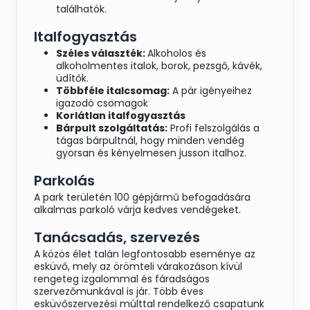
Rizi-bizi
találhatók.
Hagymás tört burgonya
Petrezselymes burgonya
Italfogyasztás
Zelleres burgonyapüré
Széles választék:
Alkoholos és
Grillezett zöldségek
alkoholmentes italok, borok, pezsgő, kávék,
üdítők.
SALÁTÁK
Többféle italcsomag:
A pár igényeihez
igazodó csomagok
Vegyes idénysaláta
Korlátlan italfogyasztás
Vecsési házi savanyúság válogatás
Bárpult szolgáltatás:
Profi felszolgálás a
Házi káposztasaláta
tágas bárpultnál, hogy minden vendég
Paradicsomsaláta
gyorsan és kényelmesen jusson italhoz.
DESSZERT
Parkolás
Somlói habos galuska
A park területén 100 gépjármű befogadására
alkalmas parkoló várja kedves vendégeket.
Túrótorta eper chutney-val
Mousse válogatás (Csokoládé vagy
Tanácsadás, szervezés
erdei gyümölcs vagy madártej)
A közös élet talán legfontosabb eseménye az
ÉJFÉLI MENÜVÁLASZTÉK
esküvő, mely az örömteli várakozáson kívül
rengeteg izgalommal és fáradságos
Töltött káposzta
szervezőmunkával is jár. Több éves
esküvőszervezési múlttal rendelkező csapatunk