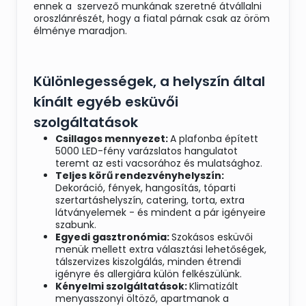
ennek a szervező munkának szeretné átvállalni
oroszlánrészét, hogy a fiatal párnak csak az öröm
élménye maradjon.
Különlegességek, a helyszín által
kínált egyéb esküvői
szolgáltatások
Csillagos mennyezet:
A plafonba épített
5000 LED-fény varázslatos hangulatot
teremt az esti vacsorához és mulatsághoz.
Teljes körű rendezvényhelyszín:
Dekoráció, fények, hangosítás, tóparti
szertartáshelyszín, catering, torta, extra
látványelemek - és mindent a pár igényeire
szabunk.
Egyedi gasztronómia:
Szokásos esküvői
menük mellett extra választási lehetőségek,
tálszervizes kiszolgálás, minden étrendi
igényre és allergiára külön felkészülünk.
Kényelmi szolgáltatások:
Klimatizált
menyasszonyi öltöző, apartmanok a