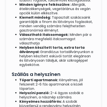
szabott fogások, tálszervizes kiszolgálással.
Nápolyi jércemell szezámmagos
Minden igényre felkészülve:
Allergiák,
bundában (mozzarellával töltve)
ételérzékenységek, vegetáriánus és vegán
opciók külön elkészítve.
Gödöllői töltött csirkecomb
Kiemelt minőség:
Tapasztalt szakácsaink
Konfitált kacsacomb aszalt szilvás
garantálják a finom és látványos fogásokat,
párolt lilakáposztával
minden vendég számára felejthetetlen
Bécsi sertésszelet
gasztronómiai élményt.
Baconnel és feketeerdei sonkával
Választható italcsomagok:
Minden pár a
bordírozott sertésszűz,
számára megfelelő italcsomagot
vargányamártással
választhatja
Omlós BBQ sertésoldalas mézes chili
Helyben készített torta, extra torta
szósszal
állvánnyal:
Grandiózus tortaállványunkon a
helyben készített esküvői tortát elegánsan
Sertésflekken mustáros
és látványosan tálaljuk, akár szikragéppel
hagymamártással
egybekötve.
Burgonyagondola grillezett
zöldségekkel, sajttal sütve
Szállás a helyszínen
Rántott gombafejek roqueforttal
Tóparti apartmanok:
Kényelmes, jól
töltve
felszerelt 2-6 fős apartmanok a közeli
tóparton.
KÖRETEK
Helyszíni panzió:
2–4 ágyas szobák a
helyszínen, a násznép számára.
Fűszeres steak burgonya
Kényelmes hozzáférés:
A szobák
Kaliforniai jázmin rizs, Jázmin rizs,
közvetlenül a rendezvény helyszínén