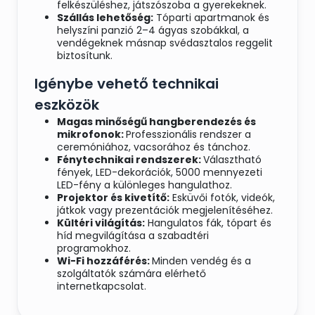
felkészüléshez, játszószoba a gyerekeknek.
Szállás lehetőség:
Tóparti apartmanok és
helyszíni panzió 2–4 ágyas szobákkal, a
vendégeknek másnap svédasztalos reggelit
biztosítunk.
Igénybe vehető technikai
eszközök
Magas minőségű hangberendezés és
mikrofonok:
Professzionális rendszer a
ceremóniához, vacsorához és tánchoz.
Fénytechnikai rendszerek:
Választható
fények, LED-dekorációk, 5000 mennyezeti
LED-fény a különleges hangulathoz.
Projektor és kivetítő:
Esküvői fotók, videók,
játkok vagy prezentációk megjelenítéséhez.
Kültéri világítás:
Hangulatos fák, tópart és
híd megvilágítása a szabadtéri
programokhoz.
Wi-Fi hozzáférés:
Minden vendég és a
szolgáltatók számára elérhető
internetkapcsolat.