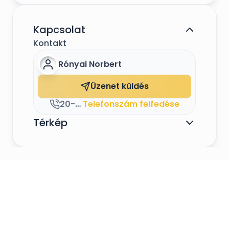
Kapcsolat
Kontakt
Rónyai Norbert
Üzenet küldés
20-973-1082
Telefonszám felfedése
Térkép