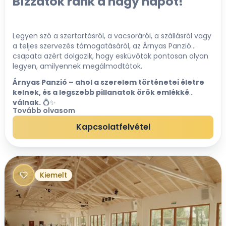
Bízzátok ránk a nagy napot!
Legyen szó a szertartásról, a vacsoráról, a szállásról vagy
a teljes szervezés támogatásáról, az Árnyas Panzió
csapata azért dolgozik, hogy esküvőtök pontosan olyan
legyen, amilyennek megálmodtátok.
Árnyas Panzió – ahol a szerelem történetei életre
kelnek, és a legszebb pillanatok örök emlékké
válnak.
💍✨
Tovább olvasom
Kapcsolatfelvétel
Kiemelt