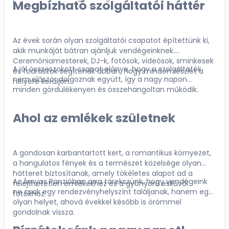
Megbízható szolgáltatói háttér
Az évek során olyan szolgáltatói csapatot építettünk ki,
akik munkáját bátran ajánljuk vendégeinknek.
Ceremóniamesterek, DJ-k, fotósok, videósok, sminkesek
A jól összeszokott csapat előnye, hogy a szolgáltatók
és fodrászok segítenek abban, hogy minden részlet a
nem először dolgoznak együtt, így a nagy napon
helyére kerüljön.
minden gördülékenyen és összehangoltan működik.
Ahol az emlékek születnek
A gondosan karbantartott kert, a romantikus környezet,
a hangulatos fények és a természet közelsége olyan
hátteret biztosítanak, amely tökéletes alapot ad a
Az Árnyas Panzióban arra törekszünk, hogy vendégeink
felejthetetlen emlékekhez és a gyönyörű esküvői
ne csak egy rendezvényhelyszínt találjanak, hanem egy
fotókhoz.
olyan helyet, ahová évekkel később is örömmel
gondolnak vissza.