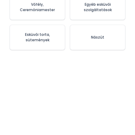
Vőfély,
Egyéb esküvői
Ceremóniamester
szolgáltatások
Esküvői torta,
Nászút
sütemények