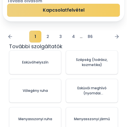
elsődleges szempont volt, a Házban tartandó esküvőkön
Tovább olvasom
résztvevő párok és vendégeik kényel...
Kapcsolatfelvétel
...
1
2
3
4
86
További szolgáltatók
Szépség (fodrász,
Esküvőhelyszín
kozmetika)
Esküvői meghívó
Vőlegény ruha
(nyomdai
szolgáltatások)
Menyasszonyi ruha
Menyasszonyi jármű