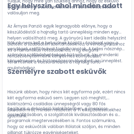
tudjuk, hogy mire van szükség ahhoz, hogy az esküvő
Egy helyszín, ahol minden adott
gördülékenyen, stresszmentesen és emlékezetesen
valósuljon meg.
Az Árnyas Panzió egyik legnagyobb előnye, hogy a
készülődéstől a hajnalig tartó ünneplésig minden egy
helyen valósítható meg. A gyönyörű kert ideális helyszínt
Nálunk nem kell a helyszínek közötti utazással vagy a
biztosít a szabadtéri szertartásokhoz, a vendégváráshoz
vendégek szállításával foglalkoznotok. A teljes násznép
és a romantikus fotózásokhoz, míg elegáns
számára szálláslehetőséget biztosítunk, így mindenki
rendezvénytermeink kényelmes környezetet
kényelmesen és biztonságosan élvezheti az ünneplést.
teremtenek a vacsorához és a hajnalig tartó
mulatsághoz.
Személyre szabott esküvők
Hiszünk abban, hogy nincs két egyforma pár, ezért nincs
két egyforma esküvő sem. Legyen szó meghitt,
kislétszámú családias ünnepségről vagy 80 fős
Segítünk a dekoráció kialakításában, a menüsor
lakodalomról, minden részletet a Ti elképzeléseitekhez
összeállításában, a szolgáltatók kiválasztásában és a
igazítunk.
programok megtervezésében is. Fontos számunkra,
hogy az esküvőtök valóban Rólatok szóljon, és minden
pillanat tükrözze egyéniségeteket.