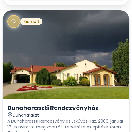
Kiemelt
Dunaharaszti Rendezvényház
Dunaharaszti
A Dunaharaszti Rendezvény és Esküvős Ház, 2009. január
17.-n nyitotta meg kapuját. Tervezése és építése során,