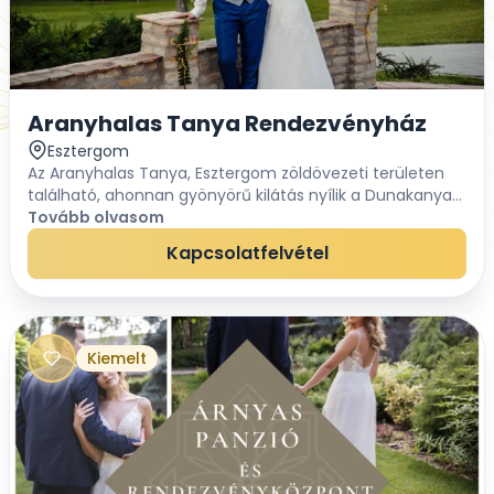
Aranyhalas Tanya Rendezvényház
Esztergom
Az Aranyhalas Tanya, Esztergom zöldövezeti területen
található, ahonnan gyönyörű kilátás nyílik a Dunakanyar
hegyeire! Ideális esküvők, családi és nagyobb létszámú
Tovább olvasom
céges rendezvények lebonyolítás...
Kapcsolatfelvétel
Kiemelt