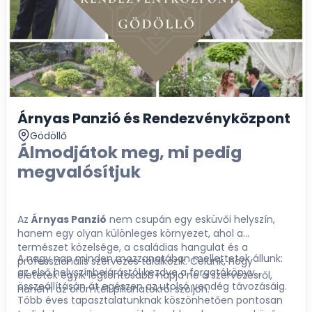
Árnyas Panzió és Rendezvényközpont
Gödöllő
Álmodjátok meg, mi pedig
megvalósítjuk
Az
Árnyas Panzió
nem csupán egy esküvői helyszín,
hanem egy olyan különleges környezet, ahol a
természet közelsége, a családias hangulat és a
A nagy nap minden mozzanatában mellettetek állunk:
professzionális szervezés találkozik. Célunk, hogy
az első helyszínbejárástól kezdve a forgatókönyv
életetek egyik legfontosabb napja ne a szervezésről,
összeállításán át egészen az utolsó vendég távozásáig.
hanem az örömteli pillanatokról szóljon.
Több éves tapasztalatunknak köszönhetően pontosan