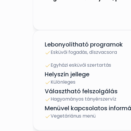
A stílust teljes mértékben az elké
Lebonyolítható programok
Több évtizede tisztelnek meg be
Esküvői fogadás, díszvacsora
felejthetetlenné varázsolhatjuk é
Egyházi esküvői szertartás
különleges és egyedi hangulatú 
Helyszín jellege
várunk Benneteket a dobogókői e
Különleges
Választható felszolgálás
Hagyományos tányérszervíz
A világhírű Makovecz Imre által t
Menüvel kapcsolatos informá
közönségdíjas helyszínünk, a Zs
teljeskörű felújításon és kibővíté
Vegetáriánus menü
megújult belső terekkel és konyh