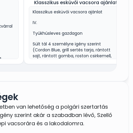
Klasszikus esküvői vacsora ajánlat
Klasszikus esküvői vacsora ajánlat
mesebeli helyszínen szeretnétek megtartani
IV.
várral
el állunk rendelkezésetekre a Zsindelyes
Tyúkhúsleves gazdagon
Sült tál 4 személyre igény szerint
 lenyűgöző hátteret biztosító pilisi látkép és
(Cordon Blue, grill sertés tarja, rántott
sajt, rántott gomba, roston csirkemell,
szintű szolgáltatások és kollégáink
a
párolt rizs, hasábburgonya)
üttesen teszi maradandó emlékké ezt a
Vörösboros marhapörkölt galuskával, házi
tással,
savanyúsággal
etőség van az esküvő lebonyolítására.
Meggyes-, túrós rétes
min
égek
z a Jurta Vendéglőt ajánljuk, míg nagyobb
Ár: 11.700,-Ft /fő
églő, illetve a hozzá tartozó szabadtéri
zetben van lehetőség a polgári szertartás
megfelelő választás.
gény szerint akár a szabadban lévő, Szellő
epi vacsorára és a lakodalomra.
személyes megbeszélés alapján, nagy
ntettel