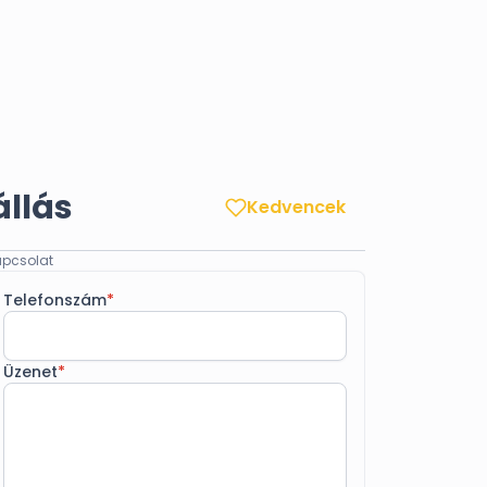
állás
Kedvencek
pcsolat
Telefonszám
*
Üzenet
*