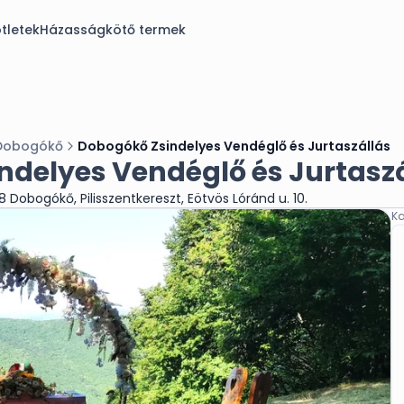
tletek
Házasságkötő termek
Dobogókő
Dobogókő Zsindelyes Vendéglő és Jurtaszállás
ndelyes Vendéglő és Jurtasz
 Dobogókő, Pilisszentkereszt, Eötvös Lóránd u. 10.
Ka