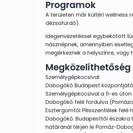
odafigyeléssel csiszolják tökélet
Programok
Smarni Zsindelyes módra, ízes ízze
Ár:.11.700-Ft/fő
A területen már kültéri wellness 
dézsafürdő).
A szabadtéri esküvői szertartá
maradandó emlék, hiszen egy gy
Idegenvezetéssel egybekötött túr
alatt mondhatják ki a boldogító i
násznépnek, amennyiben esetle
megérkeznek a helyszínre, vagy 
Nálunk egy helyen megrendezhető
vacsora, a lagzi és vendégeiteknek
Megközelíthetőség
7 db jurtában, illetve a különá
Személygépkocsival:
jellegű szállás igénye esetén is 
Dobogókő Budapest központjától
Személygépkocsival a 11-es úton
Kizárólagosságot garantálunk N
Dobogókő felé fordulva (Pomázon
ünneplés érdekében!
Esztergomtól Pilisszentlélek felé
Dobogókő. Budapesttől északra ha
határánál térjen le Pomáz-Dobo
Ajánlott szolgáltatói gárdánkka