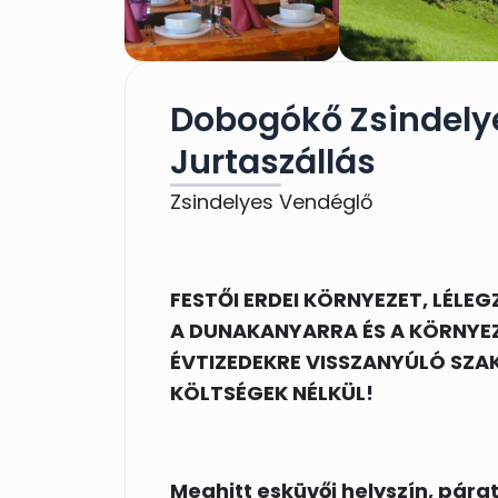
Dobogókő Zsindely
Jurtaszállás
Zsindelyes Vendéglő
FESTŐI ERDEI KÖRNYEZET, LÉLE
A DUNAKANYARRA ÉS A KÖRNYEZ
ÉVTIZEDEKRE VISSZANYÚLÓ SZA
KÖLTSÉGEK NÉLKÜL!
Meghitt esküvői helyszín, pára