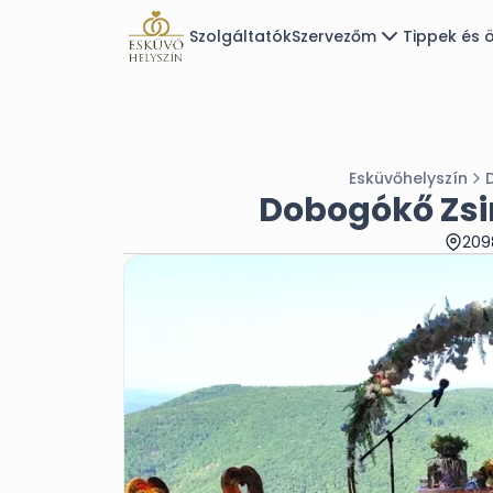
Szolgáltatók
Szervezőm
Tippek és ö
Esküvőhelyszín
Dobogókő Zsi
2098