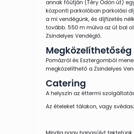
annak főútján (Téry Ödön út) egy
velük már számtalan tökéletes e
központi parkolóban parkolási dí
szolgáltatókat is hozhattok.
a mi vendégünk, és díjfizetés né
Segítőkész személyzet kísér Tit
tovább. 550 m múlva az út bal old
történjen, ahogyan azt eltervezté
Zsindelyes Vendéglő.
Megközelíthetőség
Várjuk megtisztelő érdeklődés
Pomázról és Esztergomból menet
helyszínen, korrekt áron, egy 
megközelíthető a Zsindelyes Ven
együttműködni az esküvőtök a
Catering
A helyszín az éttermi szolgáltat
Az ételeket tálakon, vagy svédasz
Mindig nagy hangsúlyt fektetünk 