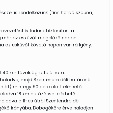
esre az esküvői menüt.
l
résszel is rendelkezünk (finn hordó szauna,
s minden vőlegény és menyasszony számára
önyörű természeti közegben, a szabad ég
avezetést is tudunk biztosítani a
gent.
g már az esküvőt megelőző napon
ha az esküvőt követő napon van rá igény.
 az egyházi és a polgári ceremónia, a
 kb. 60 főig szállást is tudunk biztosítani a
lló apartmanban (nagyobb létszám vagy más
segítünk a szállás intézésében a környéken).
 40 km távolságra található.
 haladva, majd Szentendre déli határánál
ektek és vendégeiteknek a bensőséges
 át) mintegy 50 perc alatt elérhető.
 haladva 18 km autózással elérhető
ladva a 11-es útról Szentendre déli
gókő irányába. Dobogókőre érve haladjon
l gördülékeny az együttműködés, miután