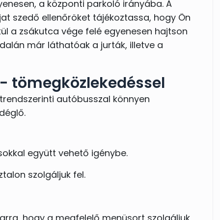
enesen, a központi parkoló irányába. A
sküvőt lebonyolítottunk, azonban saját
jat szedő ellenőröket tájékoztassa, hogy Ön
lkül a zsákutca vége felé egyenesen hajtson
eket végig a Nagy napon, hogy minden úgy
alán már láthatóak a jurták, illetve a
tek.
 - tömegközlekedéssel
eteket, ha egy páratlan természetközeli
rendszerinti autóbusszal könnyen
kedves és profi csapattal szeretnétek
déglő.
lkalmával!
ásokkal együtt vehető igénybe.
talon szolgáljuk fel.
arra, hogy a megfelelő menüsort szolgáljuk