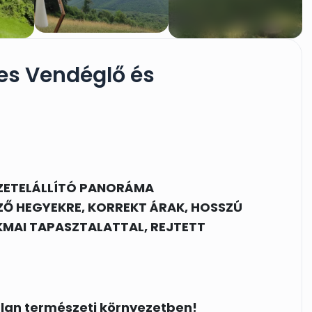
es Vendéglő és
GZETELÁLLÍTÓ PANORÁMA
Ő HEGYEKRE, KORREKT ÁRAK, HOSSZÚ
KMAI TAPASZTALATTAL, REJTETT
tlan természeti környezetben!