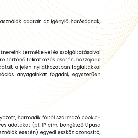
használók adatait az igénylő hatóságnak,
tnereink termékeivel és szolgáltatásaival
re történő feliratkozás esetén, hozzájárul
ait a jelen nyilatkozatban foglaltakkal
óciós anyagainkat fogadni, egyszerűen
lyezett, harmadik féltől származó cookie-
s adatokat (pl.: IP cím, böngésző típusa
asználók esetén) egyedi eszköz azonosító,