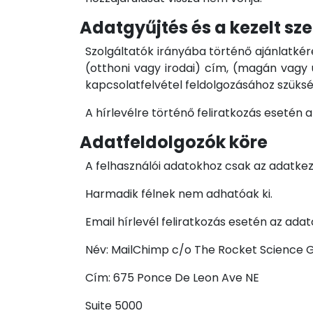
Adatgyűjtés és a kezelt s
Szolgáltatók irányába történő ajánlatkér
(otthoni vagy irodai) cím, (magán vagy ü
kapcsolatfelvétel feldolgozásához szüks
A hírlevélre történő feliratkozás esetén 
Adatfeldolgozók köre
A felhasználói adatokhoz csak az adatke
Harmadik félnek nem adhatóak ki.
Email hírlevél feliratkozás esetén az ada
Név: MailChimp c/o The Rocket Science G
Cím: 675 Ponce De Leon Ave NE
Suite 5000