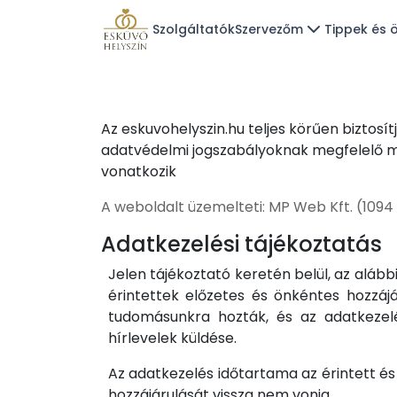
Szolgáltatók
Szervezőm
Tippek és ö
Az eskuvohelyszin.hu teljes körűen biztos
adatvédelmi jogszabályoknak megfelelő mó
vonatkozik
A weboldalt üzemelteti: MP Web Kft. (1094
Adatkezelési tájékoztatás
Jelen tájékoztató keretén belül, az alább
érintettek előzetes és önkéntes hozzájá
tudomásunkra hozták, és az adatkezelés
hírlevelek küldése.
Az adatkezelés időtartama az érintett és
hozzájárulását vissza nem vonja.