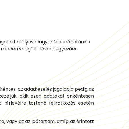
ságát a hatályos magyar és európai úniós
t minden szolgáltatására egyezően
nkéntes, az adatkezelés jogalapja pedig az
 kezeljük, akik ezen adatokat önkéntesen
 hírlevélre történő feliratkozás esetén
a, vagy az az időtartam, amíg az érintett