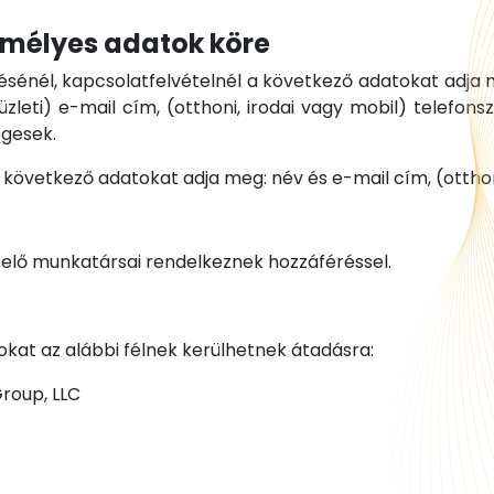
zemélyes adatok köre
ésénél, kapcsolatfelvételnél a következő adatokat adja m
zleti) e-mail cím, (otthoni, irodai vagy mobil) telefons
égesek.
a következő adatokat adja meg: név és e-mail cím, (otthon
zelő munkatársai rendelkeznek hozzáféréssel.
tokat az alábbi félnek kerülhetnek átadásra:
roup, LLC