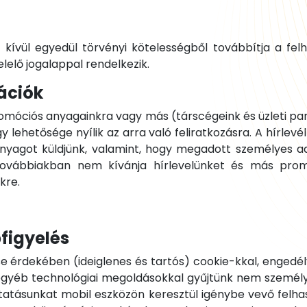
kívül egyedül törvényi kötelességből továbbítja a fel
elő jogalappal rendelkezik.
ációk
omóciós anyagainkra vagy más (társcégeink és üzleti par
lehetősége nyílik az arra való feliratkozásra. A hírlevél
yagot küldjünk, valamint, hogy megadott személyes adat
ovábbiakban nem kívánja hírlevelünket és más prom
kre.
figyelés
se érdekében (ideiglenes és tartós) cookie-kkal, engedé
gyéb technológiai megoldásokkal gyűjtünk nem személye
áltatásunkat mobil eszközön keresztül igénybe vevő felh