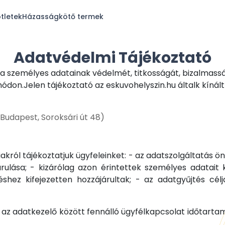
tletek
Házasságkötő termek
Adatvédelmi Tájékoztató
ítja személyes adatainak védelmét, titkosságát, bizalmas
don.Jelen tájékoztató az eskuvohelyszin.hu általk kínál
 Budapest, Soroksári út 48)
iakról tájékoztatjuk ügyfeleinket: - az adatszolgáltatás ö
rulása; - kizárólag azon érintettek személyes adatait
hez kifejezetten hozzájárultak; - az adatgyűjtés célja
 az adatkezelő között fennálló ügyfélkapcsolat időtartam