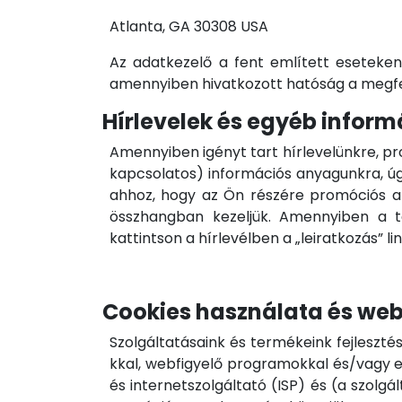
Atlanta, GA 30308 USA
Az adatkezelő a fent említett eseteken 
amennyiben hivatkozott hatóság a megfel
Hírlevelek és egyéb inform
Amennyiben igényt tart hírlevelünkre, pr
kapcsolatos) információs anyagunkra, úgy 
ahhoz, hogy az Ön részére promóciós an
összhangban kezeljük. Amennyiben a t
kattintson a hírlevélben a „leiratkozás” lin
Cookies használata és web
Szolgáltatásaink és termékeink fejleszté
kkal, webfigyelő programokkal és/vagy e
és internetszolgáltató (ISP) és (a szolg