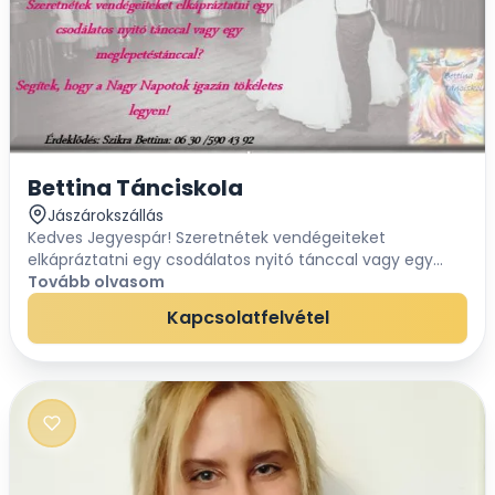
Bettina Tánciskola
Jászárokszállás
Kedves Jegyespár! Szeretnétek vendégeiteket
elkápráztatni egy csodálatos nyitó tánccal vagy egy
meglepetéstánccal? Jó helyen jártok! Segítek, hogy a
Tovább olvasom
Nagy Napotok igazán tökéletes legyen! I...
Kapcsolatfelvétel