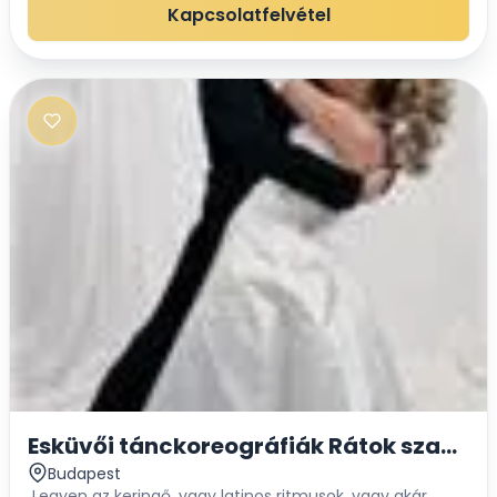
akinek koreográfiája teljes mérték...
Kapcsolatfelvétel
Esküvői tánckoreográfiák Rátok szabva
Budapest
Legyen az keringő, vagy latinos ritmusok, vagy akár