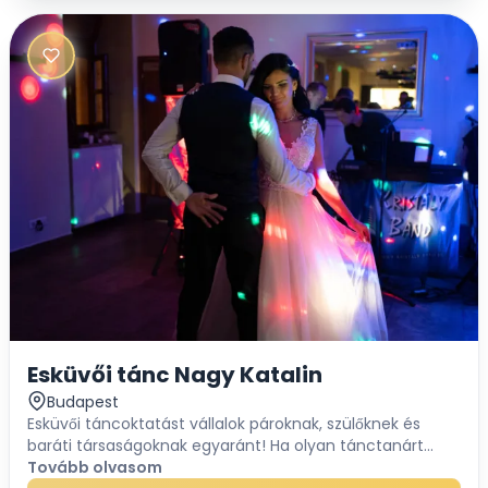
Esküvői tánc Nagy Katalin
Budapest
Esküvői táncoktatást vállalok pároknak, szülőknek és
baráti társaságoknak egyaránt! Ha olyan tánctanárt
kerestek, akivel a próbafolyamat móka és kacagás,
Tovább olvasom