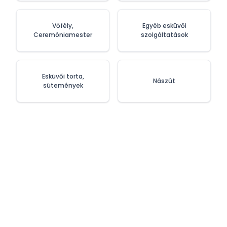
Vőfély,
Egyéb esküvői
Ceremóniamester
szolgáltatások
Esküvői torta,
Nászút
sütemények