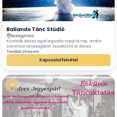
Bailando Tánc Stúdió
Nyíregyháza
Közeledik életed egyik legszebb napja?A nap, amikor
szeretteid társaságában összekötöd az életed
szerelmeddel és örök hűséget fogadtok egymásnak.
Tovább olvasom
Hazánkban is egyre elterjedtebb szokás, hogy az ifjú...
Kapcsolatfelvétel