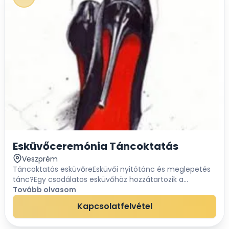
Esküvőceremónia Táncoktatás
Veszprém
Táncoktatás esküvőreEsküvői nyitótánc és meglepetés
tánc?Egy csodálatos esküvőhöz hozzátartozik a
nyitótánc, de nem feltétlenül keringőre kell gondolni.Az
Tovább olvasom
ifjú pár egy meglepetés tánccal is megö...
Kapcsolatfelvétel