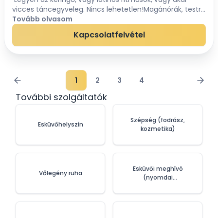
vicces táncegyveleg. Nincs lehetetlen!Magánórák, testre
szabott koreográfiák NEKTEK! Ne aggódjatok a nyitótánc
Tovább olvasom
miatt! Keressetek bizalo...
Kapcsolatfelvétel
1
2
3
4
További szolgáltatók
Szépség (fodrász,
Esküvőhelyszín
kozmetika)
Esküvői meghívó
Vőlegény ruha
(nyomdai
szolgáltatások)