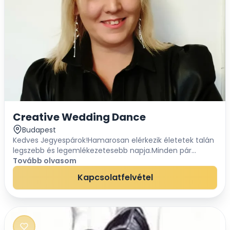
Creative Wedding Dance
Budapest
Kedves Jegyespárok!Hamarosan elérkezik életetek talán
legszebb és legemlékezetesebb napja.Minden pár
valami egyedire vágyik az esküvőjén, nem igaz? Ha egy
Tovább olvasom
igazán különleges és kreatív koreográfi...
Kapcsolatfelvétel