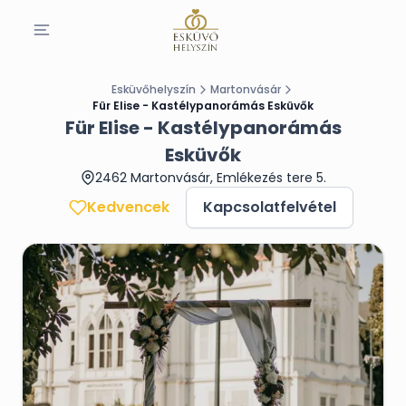
Esküvőhelyszín
Martonvásár
Für Elise - Kastélypanorámás Esküvők
Für Elise - Kastélypanorámás
Esküvők
2462 Martonvásár, Emlékezés tere 5.
Kedvencek
Kapcsolatfelvétel