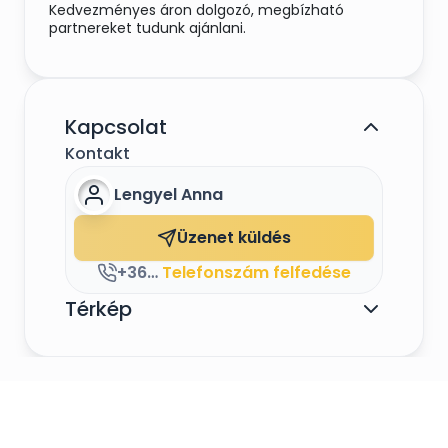
Kedvezményes áron dolgozó, megbízható
partnereket tudunk ajánlani.
Kapcsolat
Kontakt
Lengyel Anna
Üzenet küldés
+36203679913
Telefonszám felfedése
Térkép