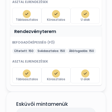
ASZTAL ELRENDEZÉSEK
Táblaasztalos
Körasztalos
U alak
Rendezvényterem
BEFOGADÓKÉPESSÉG (FŐ)
Ültetett:
150
Svédasztalos:
150
Állófogadás:
150
ASZTAL ELRENDEZÉSEK
Táblaasztalos
Körasztalos
U alak
Esküvői mintamenük