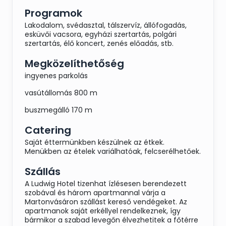
vörös), Vandál sörök: Brunszvik Pils és
Programok
Sakura meggyes-cseresznyés ale
Lakodalom, svédasztal, tálszervíz, állófogadás,
esküvői vacsora, egyházi szertartás, polgári
szertartás, élő koncert, zenés előadás, stb.
Megközelíthetőség
ingyenes parkolás
vasútállomás 800 m
buszmegálló 170 m
Catering
Saját éttermünkben készülnek az étkek.
Menükben az ételek variálhatóak, felcserélhetőek.
Szállás
A Ludwig Hotel tizenhat ízlésesen berendezett
szobával és három apartmannal várja a
Martonvásáron szállást kereső vendégeket. Az
apartmanok saját erkéllyel rendelkeznek, így
bármikor a szabad levegőn élvezhetitek a főtérre