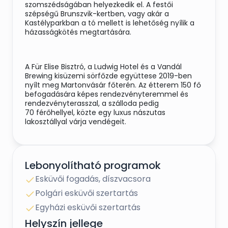
szomszédságában helyezkedik el. A festői
szépségű Brunszvik-kertben, vagy akár a
Kastélyparkban a tó mellett is lehetőség nyílik a
házasságkötés megtartására.
A Für Elise Bisztró, a Ludwig Hotel és a Vandál
Brewing kisüzemi sörfőzde együttese 2019-ben
nyílt meg Martonvásár főterén. Az étterem 150 fő
befogadására képes rendezvényteremmel és
rendezvényterasszal, a szálloda pedig
70 férőhellyel, közte egy luxus nászutas
lakosztállyal várja vendégeit.
A terembérlet ára tartalmazza a
Lebonyolítható programok
rendezvényterem és rendezvényterasz
együttesét.
Esküvői fogadás, díszvacsora
- Rendezvénytermünk teljesen új, saját
Polgári esküvői szertartás
vizesblokkal rendelkezik, elkülönül a bisztró többi
Egyházi esküvői szertartás
részétől. A terem 150 főre lett tervezve,
hangulatos helyszínt nyújt kisebb-nagyobb
Helyszín jellege