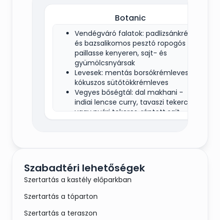
Botanic
Vendégváró falatok: padlizsánkrém
és bazsalikomos pesztó ropogós
paillasse kenyeren, sajt- és
gyümölcsnyársak
Levesek: mentás borsókrémleves,
kókuszos sütőtökkrémleves
Vegyes bőségtál: dal makhani -
indiai lencse curry, tavaszi tekercs
vagy nyári tekercs, rántott sajt,
spenótos lasagne, borsófőzelék
Köretek: naan kenyér, rizs, kevert
saláta, görögsaláta, franciasaláta,
savanyúság, tartármártás,
hummusz, édes-savanyú szósz,
Szabadtéri lehetőségek
karamellizált batátapüré
Szertartás a kastély előparkban
Korlátlan alkoholos és mentes
italcsomag: limonádé,
Szertartás a tóparton
gyümölcslevek, mentes és bubis víz,
szénsavas üdítők, espresso,
Szertartás a teraszon
cappucino, borok (fehér-rozé-