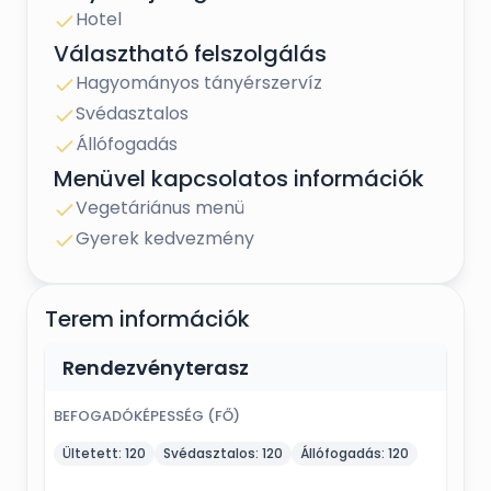
lagziknak is; valamint kilátása van a Brunszvik-
Hotel
kastélyra és Szent Anna templomra.
Választható felszolgálás
- Rendezvényteraszunk romantikus hangulatú,
pergolával fedett, közvetlenül a
Hagyományos tányérszervíz
rendezvényteremből nyílik. Különlegessége a
Svédasztalos
bohém stílusú partikocsi, amely látványos
italpultként szolgál.
Állófogadás
Menüvel kapcsolatos információk
Vegetáriánus menü
Gyerek kedvezmény
Terem információk
Rendezvényterasz
BEFOGADÓKÉPESSÉG (FŐ)
Ültetett:
120
Svédasztalos:
120
Állófogadás:
120