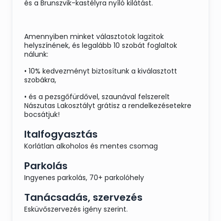
és a Brunszvik-kastélyra nyíló kilátást.
Amennyiben minket választotok lagzitok
helyszínének, és legalább 10 szobát foglaltok
nálunk:
• 10% kedvezményt biztosítunk a kiválasztott
szobákra,
• és a pezsgőfürdővel, szaunával felszerelt
Nászutas Lakosztályt grátisz a rendelkezésetekre
bocsátjuk!
Italfogyasztás
Korlátlan alkoholos és mentes csomag
Parkolás
Ingyenes parkolás, 70+ parkolóhely
Tanácsadás, szervezés
Esküvőszervezés igény szerint.