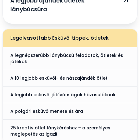
A legjobb ajándék ötletek
lánybúcsúra
Legolvasottabb Esküvői tippek, ötletek
A legnépszerűbb lánybúcsú feladatok, ötletek és
játékok
A 10 legjobb esküvői- és nászajándék ötlet
A legjobb esküvői jókívánságok házasulóknak
A polgári esküvő menete és ára
25 kreatív ötlet lánykéréshez – a személyes
meglepetés az igazi!