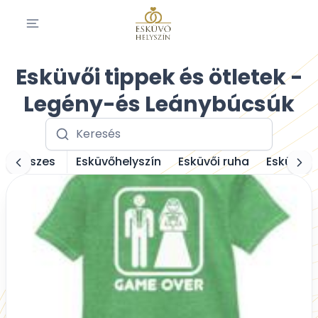
Esküvői tippek és ötletek -
Legény-és Leánybúcsúk
Összes
Esküvőhelyszín
Esküvői ruha
Esküvősz