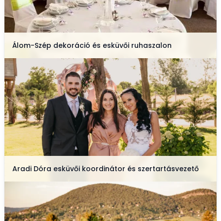
Álom-Szép dekoráció és esküvői ruhaszalon
Aradi Dóra esküvői koordinátor és szertartásvezető