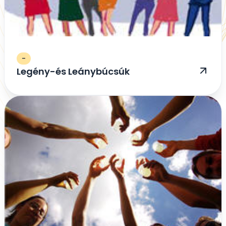
-
Legény-és Leánybúcsúk