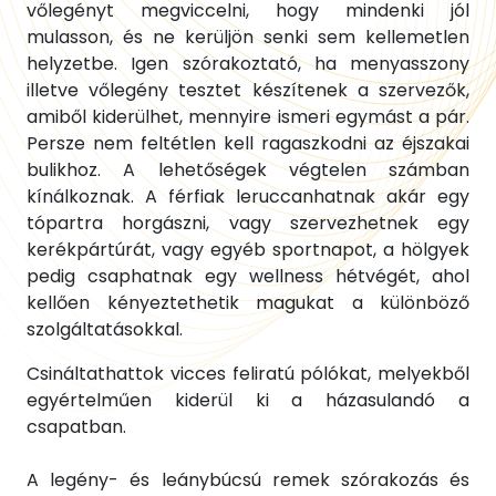
vőlegényt megviccelni, hogy mindenki jól
mulasson, és ne kerüljön senki sem kellemetlen
helyzetbe. Igen szórakoztató, ha menyasszony
illetve vőlegény tesztet készítenek a szervezők,
amiből kiderülhet, mennyire ismeri egymást a pár.
Persze nem feltétlen kell ragaszkodni az éjszakai
bulikhoz. A lehetőségek végtelen számban
kínálkoznak. A férfiak leruccanhatnak akár egy
tópartra horgászni, vagy szervezhetnek egy
kerékpártúrát, vagy egyéb sportnapot, a hölgyek
pedig csaphatnak egy wellness hétvégét, ahol
kellően kényeztethetik magukat a különböző
szolgáltatásokkal.
Csináltathattok vicces feliratú pólókat, melyekből
egyértelműen kiderül ki a házasulandó a
csapatban.
A legény- és leánybúcsú remek szórakozás és