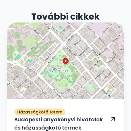
További cikkek
Házasságkötő terem
Budapesti anyakönyvi hivatalok
és házasságkötő termek