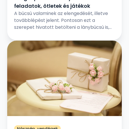
feladatok, ötletek és játékok
A búcsú valaminek az elengedését, illetve
továbblépést jelent. Pontosan ezt a
szerepet hivatott betölteni a lánybúcsú is,
de jóval vidámabb értelemben – a
menyasszony örökre hátat fordít régi
életének, és feleséggé válik. Ám előtte még
egy utolsó közös eseményt tart a
legkedvesebb barátnőivel, a hol vicces
játékokkal, fontos kérdés-válaszokkal, és
egy fergeteges bulival ünneplik meg a régi
időszak lezárását és az új időszak
megkezdését.
Násznép, vendégek