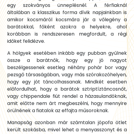
egy szokványos ünneplésnél. A férfiaknál
általában a klasszikus forma dívik napjainkban is
amikor kocsmáról kocsmára jár a vőlegény a
barátokkal, főként azokra a helyekre, ahol
korábban is rendszeresen megfordult, a régi
időket felidézve.
A hölgyek esetében inkább egy pubban gyűlnek
össze a barátnők, hogy egy jó nagyot
beszélgessenek esetleg néhány pohár bor vagy
pezsgő társaságában, vagy más szórakozóhelyen,
hogy egy jót táncolhassanak. Mindkét esetben
előfordulhat, hogy a barátok sztriptíztáncosnőt,
vagy chippendale fiút rendel a házasulandóknak,
amit előtte nem árt megbeszélni, hogy mennyire
örülnének a fiatalok az effajta műsoroknak.
Manapság azonban már számtalan jópofa ötlet
került szokásba, mivel lehet a menyasszonyt és a