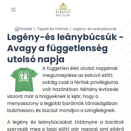
Főoldal
Tippek és ötletek
Legény-és Leánybúcsúk
Legény-és leánybúcsúk -
Avagy a függetlenség
utolsó napja
A független élet utolsó napjainak
megünneplése az esküvő előtt
sokáig csak a férfiak privilégiuma
volt hazánkban. Néhány évtizede
viszont már a hölgyeknek is kijár, hogy a
menyasszony a legjobb barátnők társaságában
bulizhasson, és búcsút mondjon a szingliségnek.
A legény és leánybúcsúkat többnyire a barátok
szervezik meg a lagzi előtt pár nappal, ami eltérő