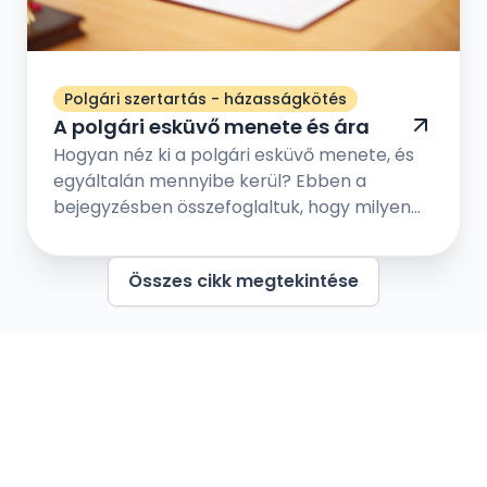
Polgári szertartás - házasságkötés
A polgári esküvő menete és ára
Hogyan néz ki a polgári esküvő menete, és
egyáltalán mennyibe kerül? Ebben a
bejegyzésben összefoglaltuk, hogy milyen
lépések vezetnek el addig, hogy a polgári
esküvőn kimondhassátok egymásnak a
Összes cikk megtekintése
boldogító igent szeretteitek és barátaitok
társaságában. Nézzük meg melyek a
leggyakrabban felmerülő kérdések a
polgári esküvő kapcsán!