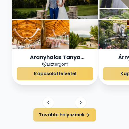
Aranyhalas Tanya
Árn
Esztergom
Rendezvényház
Rend
Kapcsolatfelvétel
Kap
További helyszínek