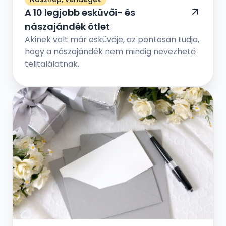
A 10 legjobb esküvői- és
nászajándék ötlet
Akinek volt már esküvője, az pontosan tudja,
hogy a nászajándék nem mindig nevezhető
telitalálatnak.