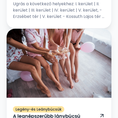
Ugrás a következő helyekhez: I. kerület | II.
kerület | III. kerület | IV. kerület | V. kerület, -
Erzsébet tér | V. kerület - Kossuth Lajos tér |
VI. kerület | VII. kerület | VIII. kerület | IX...
Legény-és Leánybúcsúk
A legnépszerűbb lánybúcsú