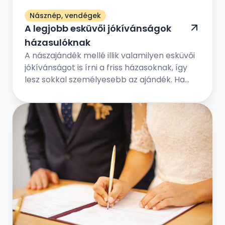
Násznép, vendégek
A legjobb esküvői jókívánságok
házasulóknak
A nászajándék mellé illik valamilyen esküvői
jókívánságot is írni a friss házasoknak, így
lesz sokkal személyesebb az ajándék. Ha
elég kreatívnak érzed magad, akkor
foghatod személyesre is az esküvői
gratulációt. De ha nincs írói vénád, akkor
máshonnan is inspirálódhatsz.