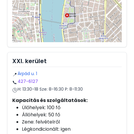
XXI. kerület
Árpád u. 1
📍
427-6127
📞
H: 13:30-18 Sze: 8-16:30 P: 8-11:30
🕒
Kapacitás és szolgáltatások:
Ülőhelyek: 100 fő
Állóhelyek: 50 fő
Zene: felvételről
Légkondicionált: igen