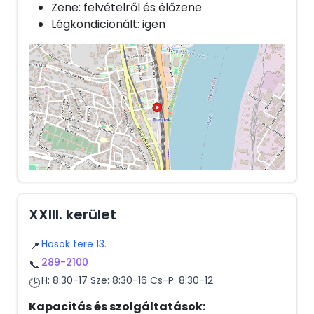
Zene: felvételről és élőzene
Légkondicionált: igen
XXIII. kerület
Hösök tere 13.
📍
289-2100
📞
H: 8:30-17 Sze: 8:30-16 Cs-P: 8:30-12
🕒
Kapacitás és szolgáltatások: