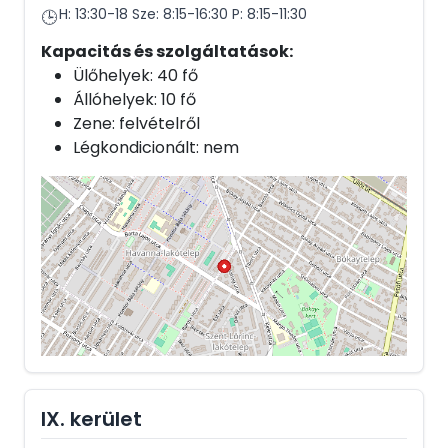
H: 13:30-18 Sze: 8:15-16:30 P: 8:15-11:30
🕒
Kapacitás és szolgáltatások:
Ülőhelyek: 40 fő
Állóhelyek: 10 fő
Zene: felvételről
Légkondicionált: nem
IX. kerület