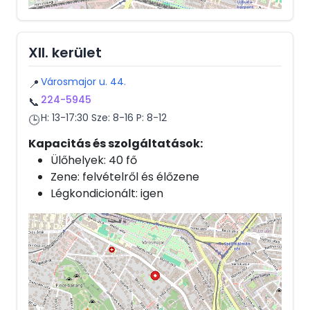
XII. kerület
Városmajor u. 44.
📍
224-5945
📞
H: 13-17:30 Sze: 8-16 P: 8-12
🕒
Kapacitás és szolgáltatások:
Ülőhelyek: 40 fő
Zene: felvételről és élőzene
Légkondicionált: igen