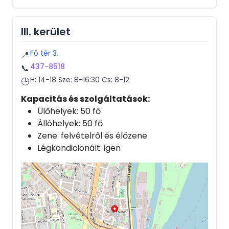
III. kerület
Fö tér 3.
📍
437-8518
📞
H: 14-18 Sze: 8-16:30 Cs: 8-12
🕒
Kapacitás és szolgáltatások:
Ülőhelyek: 50 fő
Állóhelyek: 50 fő
Zene: felvételről és élőzene
Légkondicionált: igen