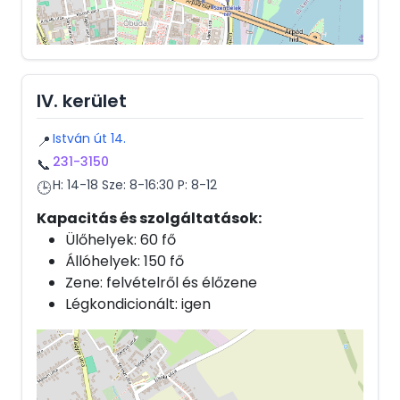
IV. kerület
István út 14.
📍
231-3150
📞
H: 14-18 Sze: 8-16:30 P: 8-12
🕒
Kapacitás és szolgáltatások:
Ülőhelyek: 60 fő
Állóhelyek: 150 fő
Zene: felvételről és élőzene
Légkondicionált: igen