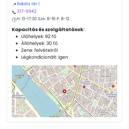
Bakáts tér 1.
📍
217-6942
📞
H: 13-17:30 Sze: 8-16 P: 8-12
🕒
Kapacitás és szolgáltatások:
Ülőhelyek: 92 fő
Állóhelyek: 30 fő
Zene: felvételről
Légkondicionált: igen