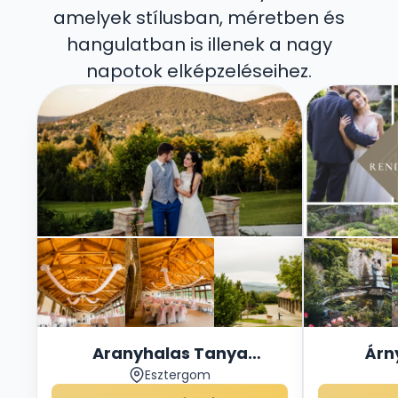
amelyek stílusban, méretben és
hangulatban is illenek a nagy
napotok elképzeléseihez.
Aranyhalas Tanya
Árn
Esztergom
Rendezvényház
Rend