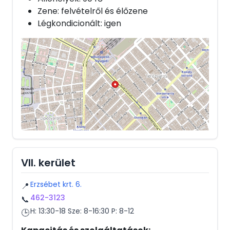
Zene: felvételről és élőzene
Légkondicionált: igen
VII. kerület
Erzsébet krt. 6.
📍
462-3123
📞
H: 13:30-18 Sze: 8-16:30 P: 8-12
🕒