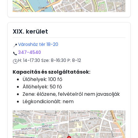
XIX. kerület
Városház tér 18-20
📍
347-4540
📞
H: 14-17:30 Sze: 8-16:30 P: 8-12
🕒
Kapacitás és szolgáltatások:
Ülőhelyek: 100 fő
Állóhelyek: 50 fő
Zene: élőzene, felvételről nem javasolják
Légkondicionált: nem