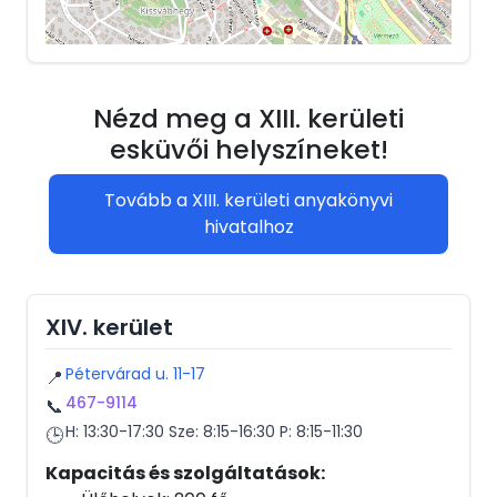
Nézd meg a XIII. kerületi
esküvői helyszíneket!
Tovább a XIII. kerületi anyakönyvi
hivatalhoz
XIV. kerület
Pétervárad u. 11-17
📍
467-9114
📞
H: 13:30-17:30 Sze: 8:15-16:30 P: 8:15-11:30
🕒
Kapacitás és szolgáltatások: