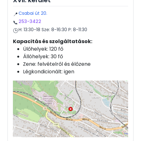
XVII. kerület
Csabai út 20.
📍
253-3422
📞
H: 13:30-18 Sze: 8-16:30 P: 8-11:30
🕒
Kapacitás és szolgáltatások:
Ülőhelyek: 120 fő
Állóhelyek: 30 fő
Zene: felvételről és élőzene
Légkondicionált: igen