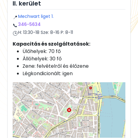
II. kerület
Mechwart liget 1.
📍
346-5634
📞
H: 13:30-18 Sze: 8-16 P: 8-11
🕒
Kapacitás és szolgáltatások:
Ülőhelyek: 70 fő
Állóhelyek: 30 fő
Zene: felvételről és élőzene
Légkondicionált: igen