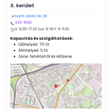
X. kerület
Szent László tér 29.
📍
433-8100
📞
H: 13:30-17:30 Sze: 8-16 P: 8-11:30
🕒
Kapacitás és szolgáltatások:
Ülőhelyek: 70 fő
Állóhelyek: 5 fő
Zene: felvételről és élőzene