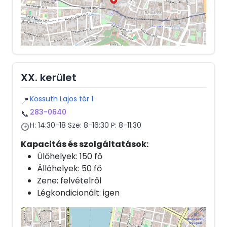
XX. kerület
Kossuth Lajos tér 1.
📍
283-0640
📞
H: 14:30-18 Sze: 8-16:30 P: 8-11:30
🕒
Kapacitás és szolgáltatások:
Ülőhelyek: 150 fő
Állóhelyek: 50 fő
Zene: felvételről
Légkondicionált: igen