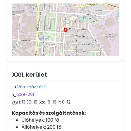
XXII. kerület
Városház tér 11.
📍
229-2611
📞
H: 13:30-18 Sze: 8-16 P: 8-12
🕒
Kapacitás és szolgáltatások:
Ülőhelyek: 100 fő
Állóhelyek: 200 fő