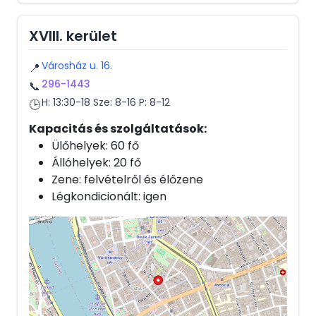
XVIII. kerület
Városház u. 16.
📍
296-1443
📞
H: 13:30-18 Sze: 8-16 P: 8-12
🕒
Kapacitás és szolgáltatások:
Ülőhelyek: 60 fő
Állóhelyek: 20 fő
Zene: felvételről és élőzene
Légkondicionált: igen