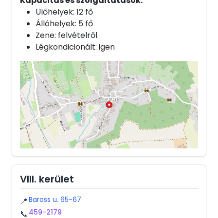
Kapacitás és szolgáltatások:
Ülőhelyek: 12 fő
Állóhelyek: 5 fő
Zene: felvételről
Légkondicionált: igen
VIII. kerület
Baross u. 65-67.
📍
459-2179
📞