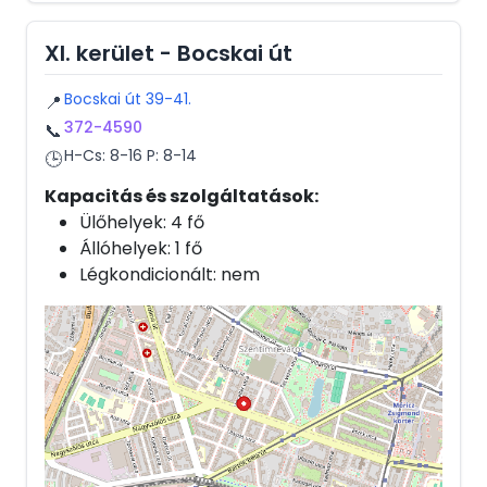
XI. kerület - Bocskai út
Bocskai út 39-41.
📍
372-4590
📞
H-Cs: 8-16 P: 8-14
🕒
Kapacitás és szolgáltatások:
Ülőhelyek: 4 fő
Állóhelyek: 1 fő
Légkondicionált: nem