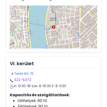
VI. kerület
Teréz krt. 13.
📍
322-5472
📞
H: 13:30-18 Sze: 8-16:30 P: 8-11:30
🕒
Kapacitás és szolgáltatások:
Ülőhelyek: 60 fő
Állóhelyek: 90 fő