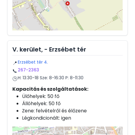
V. kerület, - Erzsébet tér
Erzsébet tér 4.
📍
267-2363
📞
H: 13:30-18 Sze: 8-16:30 P: 8-11:30
🕒
Kapacitás és szolgáltatások:
Ülőhelyek: 50 fő
Állóhelyek: 50 fő
Zene: felvételről és élőzene
Légkondicionált: igen