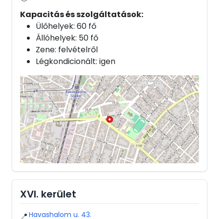
Kapacitás és szolgáltatások:
Ülőhelyek: 60 fő
Állóhelyek: 50 fő
Zene: felvételről
Légkondicionált: igen
XVI. kerület
Havashalom u. 43.
📍