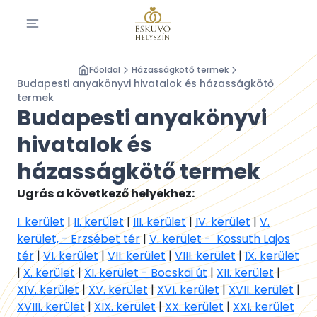
Főoldal
Házasságkötő termek
Budapesti anyakönyvi hivatalok és házasságkötő
termek
Budapesti anyakönyvi
hivatalok és
házasságkötő termek
Ugrás a következő helyekhez:
I. kerület
|
II. kerület
|
III. kerület
|
IV. kerület
|
V.
kerület, - Erzsébet tér
|
V. kerület - Kossuth Lajos
tér
|
VI. kerület
|
VII. kerület
|
VIII. kerület
|
IX. kerület
|
X. kerület
|
XI. kerület - Bocskai út
|
XII. kerület
|
XIV. kerület
|
XV. kerület
|
XVI. kerület
|
XVII. kerület
|
XVIII. kerület
|
XIX. kerület
|
XX. kerület
|
XXI. kerület