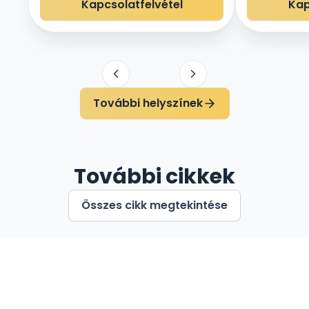
Kapcsolatfelvétel
Kap
További helyszínek
További cikkek
Összes cikk megtekintése