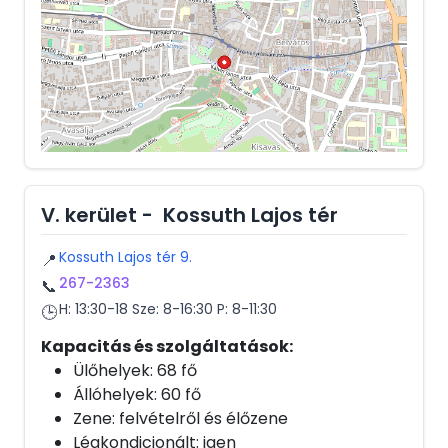
V. kerület - Kossuth Lajos tér
Kossuth Lajos tér 9.
📍
267-2363
📞
H: 13:30-18 Sze: 8-16:30 P: 8-11:30
🕒
Kapacitás és szolgáltatások:
Ülőhelyek: 68 fő
Állóhelyek: 60 fő
Zene: felvételről és élőzene
Légkondicionált: igen