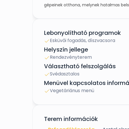
gépeinek otthona, melynek hatalmas bels
események, esküvők megrendezésére alakí
megbúvó csarnok az igéző múltat maga mög
vendégeit.
Lebonyolítható programok
Esküvői fogadás, díszvacsora
Helyszín jellege
Rendezvényterem
Választható felszolgálás
Svédasztalos
Menüvel kapcsolatos informá
Vegetáriánus menü
Terem információk