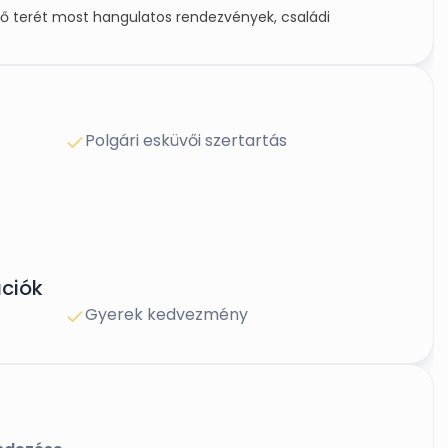
ő terét most hangulatos rendezvények, családi
tottuk át. A gyertyános-tölgyerdők árnyékában
ött hagyva, teljes körű felújításon esett át és várja
Polgári esküvői szertartás
ciók
Gyerek kedvezmény