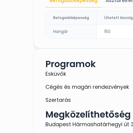
Befogadóképesség
Asztal elr
Befogadóképesség
Hangár
150
Programok
Esküvők
Cégés és magán rendezvények
Szertarás
Megközelíthetőség
Budapest Hármashatárhegyi út 