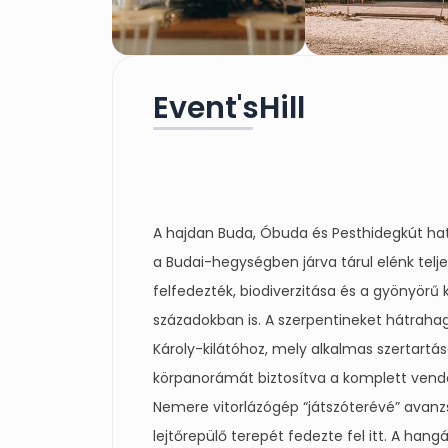
Event'sHill
A hajdan Buda, Óbuda és Pesthidegkút ha
a Budai-hegységben járva tárul elénk te
felfedezték, biodiverzitása és a gyönyörű 
századokban is. A szerpentineket hátrah
Károly-kilátóhoz, mely alkalmas szertartás
körpanorámát biztosítva a komplett vendég
Nemere vitorlázógép “játszóterévé” avanzs
lejtőrepülő terepét fedezte fel itt. A hang