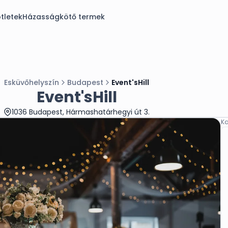
tletek
Házasságkötő termek
Esküvőhelyszín
Budapest
Event'sHill
Event'sHill
1036 Budapest, Hármashatárhegyi út 3.
Ka