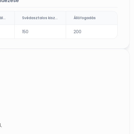
endezése
Ültetett kiszolgálás (fő)
Svédasztalos kiszolgálás
Állófogadás
150
200
3.