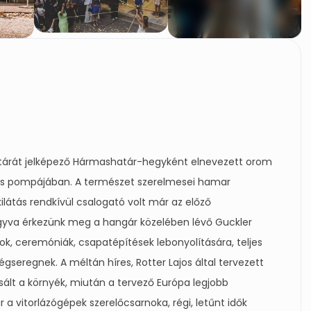
tárát jelképező Hármashatár-hegyként elnevezett orom
ljes pompájában. A természet szerelmesei hamar
kilátás rendkívül csalogató volt már az előző
agyva érkezünk meg a hangár közelében lévő Guckler
ok, ceremóniák, csapatépítések lebonyolítására, teljes
seregnek. A méltán híres, Rotter Lajos által tervezett
ált a környék, miután a tervező Európa legjobb
ár a vitorlázógépek szerelőcsarnoka, régi, letűnt idők