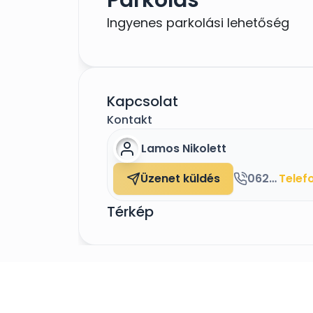
Ingyenes parkolási lehetőség
Kapcsolat
Kontakt
Lamos Nikolett
Üzenet küldés
06208066467
Telef
Térkép