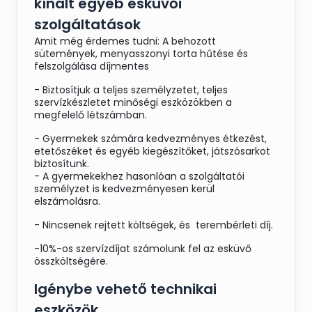
kínált egyéb esküvői
szolgáltatások
Amit még érdemes tudni: A behozott
sütemények, menyasszonyi torta hűtése és
felszolgálása díjmentes
- Biztosítjuk a teljes személyzetet, teljes
szervízkészletet minőségi eszközökben a
megfelelő létszámban.
- Gyermekek számára kedvezményes étkezést,
etetőszéket és egyéb kiegészítőket, játszósarkot
biztosítunk.
- A gyermekekhez hasonlóan a szolgáltatói
személyzet is kedvezményesen kerül
elszámolásra.
- Nincsenek rejtett költségek, és terembérleti díj.
-10%-os szervízdíjat számolunk fel az esküvő
összköltségére.
Igénybe vehető technikai
eszközök