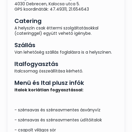
kemencésburgonyával , Vadpörkölt
4030 Debrecen, Kalocsa utca 5.
gnocchival, Narancsos-rozmaringos-,
GPS koordináták: 47.49311, 21.654643
édes-chilis-, kapros-joghurtos öntet
Catering
Köret:
A helyszín csak éttermi szolgáltatásokkal
Egész petrezselymes burgonya, Rizi-bizi,
(cateringgel) együtt vehető igénybe.
Vegyes zöldségek roston
Szállás
Vegyes
Van lehetőség szállás foglalásra is a helyszínen.
savanyúság
Italfogyasztás
Italcsomag összeállítása kérhető.
Sajttál
Menü és Ital plusz infók
Gyümölcsoázis
Italok korlátlan fogyasztással:
Csokoládészökőkút
- szénsavas és szénsavmentes ásványvíz
Éjféli
- szénsavas és szénsavmentes üdítőitalok
svédasztal:
- csapolt világos sör