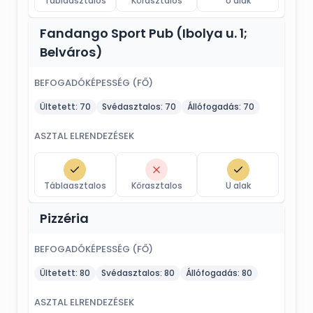
Táblaasztalos
Körasztalos
U alak
tételére!
Fandango Sport Pub (Ibolya u. 1;
Belváros)
BEFOGADÓKÉPESSÉG (FŐ)
Ültetett:
70
Svédasztalos:
70
Állófogadás:
70
ASZTAL ELRENDEZÉSEK
Táblaasztalos
Körasztalos
U alak
Pizzéria
BEFOGADÓKÉPESSÉG (FŐ)
Ültetett:
80
Svédasztalos:
80
Állófogadás:
80
ASZTAL ELRENDEZÉSEK