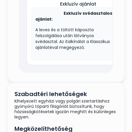
Exkluzív ajánlat
Exkluzív svédasztalos
ajánlat:
A leves és a töltött káposzta
felszolgálása után látványos
svédasztal. Az italkínálat a Klasszikus
ajánlatéval megegyező.
Főételek svédasztalon:
Csirkemell-csíkok parmezános
bundában, Mézes-fokhagymás libamell,
párolt, aszalt gyümölcsökkel , cheddar
Szabadtéri lehetőségek
sajttal, aszalt paradicsommal töltött
Kihelyezett egyházi vagy polgári szertartáshoz
csirkemell, Pulykanyárs dijoni
gyönyörű tóparti filagóriát biztosítunk, hogy
gyöngyhagymamártással
házasságkötésetek igazán meghitt és különleges
,Harcsapaprikás juhtúrós sztrapacskával,
legyen.
Juhtúrós csülökszeletek ,Egészben sült
malac, vagy malac comb,
Megközelíthetőség