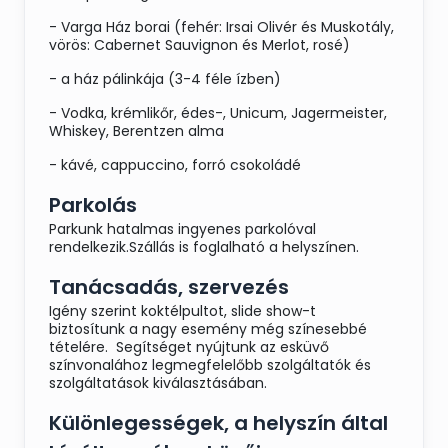
- Varga Ház borai (fehér: Irsai Olivér és Muskotály,
vörös: Cabernet Sauvignon és Merlot, rosé)
Meleg ételek
- a ház pálinkája (3-4 féle ízben)
Tűzdelt tarjaszeletek ,Sajtos brokkolival
töltött pulykamell, Sült kacsacomb
- Vodka, krémlikőr, édes-, Unicum, Jagermeister,
vörösboros öntettel
Whiskey, Berentzen alma
Köret:
- kávé, cappuccino, forró csokoládé
Lilahagymás-tejfölös
Parkolás
burgonyakorongok ,Párolt zöldségek
Parkunk hatalmas ingyenes parkolóval
rendelkezik.Szállás is foglalható a helyszínen.
Tanácsadás, szervezés
Hideg ételek:
Igény szerint koktélpultot, slide show-t
Sushivariációk, Mogyorós burgonyasaláta,
biztosítunk a nagy esemény még színesebbé
Waldorf -saláta, Friss saláta öntettel,
tételére. Segítséget nyújtunk az esküvő
Vadrizses saláta
színvonalához legmegfelelőbb szolgáltatók és
szolgáltatások kiválasztásában.
Különlegességek, a helyszín által