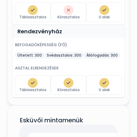
Táblaasztalos
Körasztalos
U alak
Rendezvényház
BEFOGADÓKÉPESSÉG (FŐ)
Ültetett:
300
Svédasztalos:
300
Állófogadás:
300
ASZTAL ELRENDEZÉSEK
Táblaasztalos
Körasztalos
U alak
Esküvői mintamenük