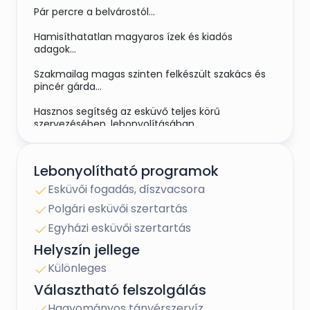
Pár percre a belvárostól...
Hamisíthatatlan magyaros ízek és kiadós
adagok...
Szakmailag magas szinten felkészült szakács és
pincér gárda...
Hasznos segítség az esküvő teljes körű
szervezésében, lebonyolításában...
Lehetőség, hogy az esküvő dekorációját,
virágdíszeit előre kiválasszátok a
Lebonyolítható programok
legszínvonalasabb termékek közül...
Esküvői fogadás, díszvacsora
Bízzátok az esküvőtök teljes napját egy tapasztalt
Polgári esküvői szertartás
csapatra, hogy Ti nyugodtan foglalkozhassatok a
vendégekkel...
Egyházi esküvői szertartás
Helyszín jellege
Versenyképes árakon, mert az mindenkinek
fontos, főleg nagy létszám esetén...
Különleges
Választható felszolgálás
Hagyományos tányérszervíz
Széleskörű korlátlan italkínálat...