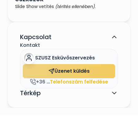
Slide Show vetítés
(térítés ellenében).
Kapcsolat
Kontakt
SZUSZ Esküvőszervezés
Üzenet küldés
+36 20 2973766
Telefonszám felfedése
Térkép