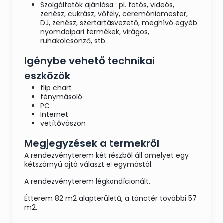
Szolgáltatók ajánlása : pl. fotós, videós,
zenész, cukrász, vőfély, ceremóniamester,
DJ, zenész, szertartásvezető, meghívó egyéb
nyomdaipari termékek, virágos,
ruhakölcsönző, stb.
Igénybe vehető technikai
eszközök
flip chart
fénymásoló
PC
Internet
vetítővászon
Megjegyzések a termekről
A rendezvényterem két részből áll amelyet egy
kétszárnyú ajtó választ el egymástól.
A rendezvényterem légkondícionált.
Étterem 82 m2 alapterületű, a tánctér további 57
m2.