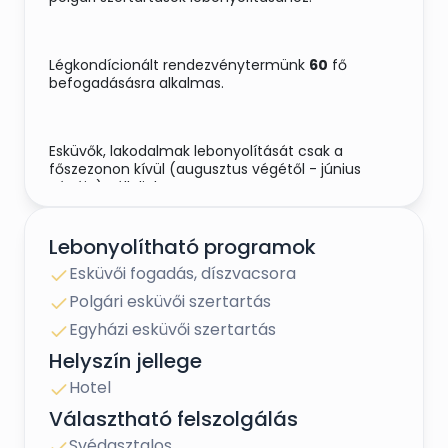
Légkondícionált rendezvénytermünk
60
fő
befogadásásra alkalmas.
Esküvők, lakodalmak lebonyolítását csak a
főszezonon kívül (augusztus végétől - június
végéig) vállaljuk.
Lebonyolítható programok
Amiért érdemes minket választani:
Esküvői fogadás, díszvacsora
gyönyörű környezet
Polgári esküvői szertartás
családias légkör
közvetlen vízparti szertartás
Egyházi esküvői szertartás
légkondícionált rendezvényterem (60 fő-ig)
Helyszín jellege
díjmentes székszoknyák és szalagok
az ifjú pár részére díjmentes szoba
Hotel
biztosítása
Választható felszolgálás
kedvezményes szobák biztosítása a násznép
részére
Svédasztalos