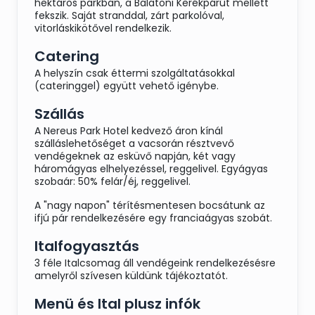
hektáros parkban, a Balatoni Kerékpárút mellett
fekszik. Saját stranddal, zárt parkolóval,
vitorláskikötővel rendelkezik.
Catering
A helyszín csak éttermi szolgáltatásokkal
(cateringgel) együtt vehető igénybe.
Szállás
A Nereus Park Hotel kedvező áron kínál
szálláslehetőséget a vacsorán résztvevő
vendégeknek az esküvő napján, két vagy
háromágyas elhelyezéssel, reggelivel. Egyágyas
szobaár: 50% felár/éj, reggelivel.
A "nagy napon" térítésmentesen bocsátunk az
ifjú pár rendelkezésére egy franciaágyas szobát.
Italfogyasztás
3 féle Italcsomag áll vendégeink rendelkezésésre
amelyről szívesen küldünk tájékoztatót.
Menü és Ital plusz infók