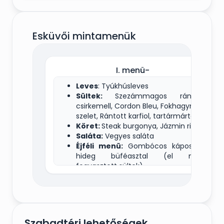
Esküvői mintamenük
I. menü-
Leves
: Tyúkhúsleves
Sültek:
Szezámmagos rántott
csirkemell, Cordon Bleu, Fokhagymás
szelet, Rántott karfiol, tartármártás
Köret:
Steak burgonya, Jázmin rizs
Saláta:
Vegyes saláta
Éjféli menü:
Gombócos káposzta,
hideg büféasztal (el nem
fogyasztott sültek)
Szabadtéri lehetőségek