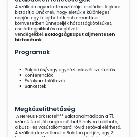
A szálloda egyedi atmoszférája, családias légköre
biztosítja Önöknek, hogy életük e különleges
napján egy felejthetetlenül romantikus
környezetben ünnepeljék házasságkötésüket,
családtagjaikkal és meghívott
vendégeikkel.
Boldogságkaput díjmentesen
biztosítunk.
Programok
Polgári és/vagy egyházi esküvői szertartás
Konferenciák
Évfolyamtalálkozók
Bankettek
Megközelíthetőség
A Nereus Park Hotel*** Balatonalmádiban a 71.
számú útról jól megközelíthető helyen található,
a busz- és vasútállomásról rövid sétával elérhető.
A szálloda közvetlenül a Balaton partján, egy 2