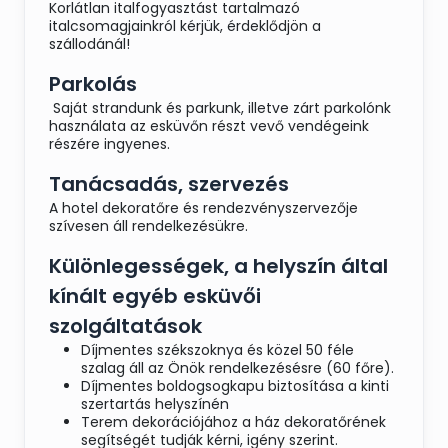
Korlátlan italfogyasztást tartalmazó
italcsomagjainkról kérjük, érdeklődjön a
szállodánál!
Parkolás
Saját strandunk és parkunk, illetve zárt parkolónk
használata az esküvőn részt vevő vendégeink
részére ingyenes.
Tanácsadás, szervezés
A hotel dekoratőre és rendezvényszervezője
szívesen áll rendelkezésükre.
Különlegességek, a helyszín által
kínált egyéb esküvői
szolgáltatások
Díjmentes székszoknya és közel 50 féle
szalag áll az Önök rendelkezésésre (60 főre).
Díjmentes boldogsogkapu biztosítása a kinti
szertartás helyszínén
Terem dekorációjához a ház dekoratőrének
segítségét tudják kérni, igény szerint.