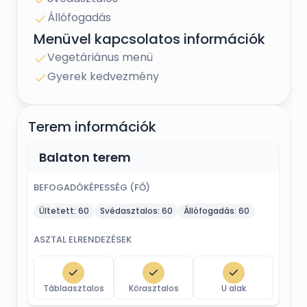
remek konyha
több féle menüajánlat és ital csomag
Állófogadás
saját kikötő
Menüvel kapcsolatos információk
saját strand
díjmentes boldogságkapu
Vegetáriánus menü
játszótér
Gyerek kedvezmény
térítésmentes , zárt parkoló
megbízható szolgáltatók ajánlása
dekoratőri szolgáltatás
Terem információk
Bízunk benne, hogy hamarosan vendégeink
között üdvözölhetjük Önöket.
Balaton terem
Kérdés esetén állunk szíves rendelkezésükre.
BEFOGADÓKÉPESSÉG (FŐ)
Nereus Park Hotel csapata
Ültetett:
60
Svédasztalos:
60
Állófogadás:
60
ASZTAL ELRENDEZÉSEK
Táblaasztalos
Körasztalos
U alak