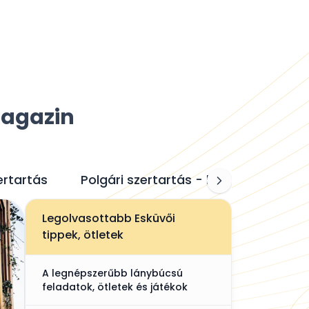
Magazin
ertartás
Polgári szertartás - házasságkötés
Legolvasottabb Esküvői
tippek, ötletek
A legnépszerűbb lánybúcsú
feladatok, ötletek és játékok