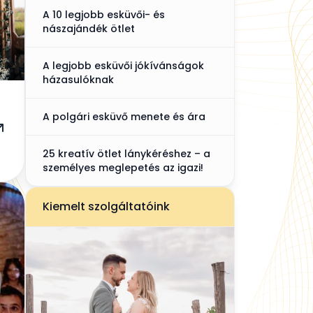
A 10 legjobb esküvői- és
nászajándék ötlet
A legjobb esküvői jókívánságok
házasulóknak
A polgári esküvő menete és ára
25 kreatív ötlet lánykéréshez – a
személyes meglepetés az igazi!
Kiemelt szolgáltatóink