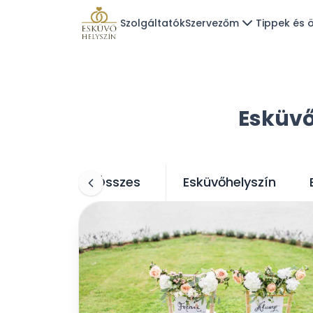
Szolgáltatók
Szervezőm
Tippek és ö
Esküvő
Összes
Esküvőhelyszín