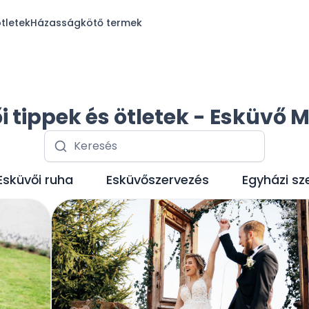
tletek
Házasságkötő termek
i tippek és ötletek - Esküvő 
Esküvői ruha
Esküvőszervezés
Egyházi sz