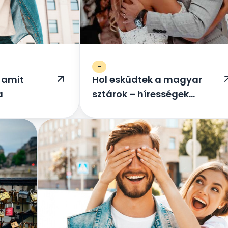
-
 amit
Hol esküdtek a magyar
a
sztárok – hírességek
esküvőhelyszínei