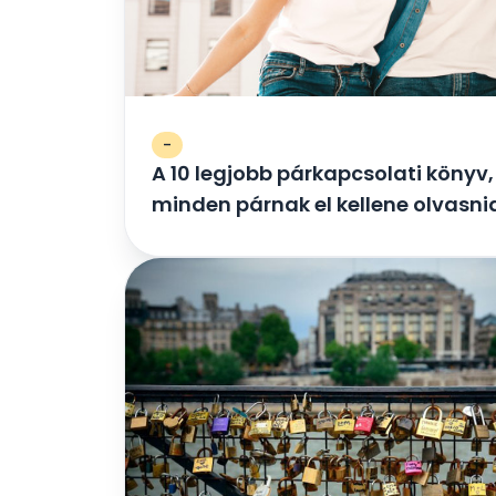
-
A 10 legjobb párkapcsolati könyv,
minden párnak el kellene olvasni