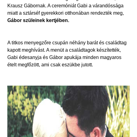
Krausz Gábornak.
A ceremóniát Gabi a várandóssága
miatt
a sztárséf gyerekkori otthonában rendezték meg,
Gábor szüleinek kertjében.
A titkos menyegzőre csupán néhány barát és családtag
kapott meghívást.
A menüt a családtagok készítették,
Gabi édesanyja és Gábor apukája minden magyaros
ételt megfőzött, ami csak eszükbe jutott.