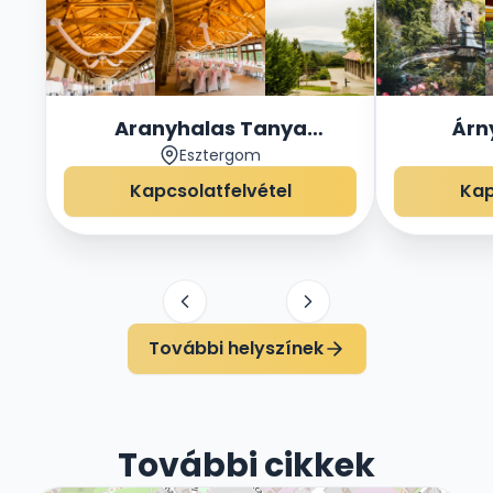
Aranyhalas Tanya
Árn
Esztergom
Rendezvényház
Rend
Kapcsolatfelvétel
Kap
További helyszínek
További cikkek