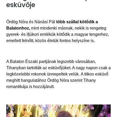
esküvője
Ördög Nóra és Nánási Pál
több szállal kötődik a
Balatonhoz,
mint mindenki másnak, nekik is rengeteg
gyerek- és ifjúkori emlékük kötődik a magyar tengerhez,
emellett felnőtt, közös életük fontos helyszíne is.
A
Balaton
Északi part
jának
legszebb városában,
Tihanyban
tartották az esküvőjüket. A nagy napon csak a
legközelebbi rokonok ünnepeltek velük.
A titkos esküvő
meghitt hangulatához Ördög Nóra szerint Tihany
romantikája is hozzájárult.