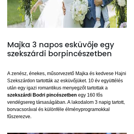
Majka 3 napos esküvője egy
szekszárdi borpincészetben
A zenész, énekes, műsorvezető Majka és kedvese
Hajni
Szekszárdon tartották az esküvőjüket. 10 év együttélés
után egy igazi romantikus menyegzőt tartottak
a
szekszárdi Bodri pincészetben
egy
160 fős
vendégsereg
társaságában
. A
lakodalom 3 napig tartott,
borvacsorával és különféle élményprogramokkal
fűszerezve.