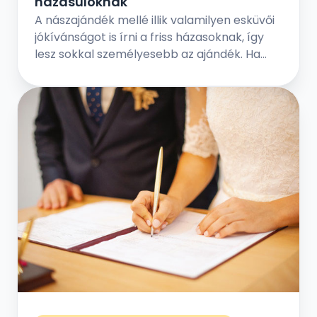
házasulóknak
A nászajándék mellé illik valamilyen esküvői
jókívánságot is írni a friss házasoknak, így
lesz sokkal személyesebb az ajándék. Ha
elég kreatívnak érzed magad, akkor
foghatod személyesre is az esküvői
gratulációt. De ha nincs írói vénád, akkor
máshonnan is inspirálódhatsz.