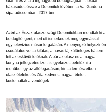
Gianni és Zita a
legnagyobb boldogságban, titokban
házasodott össze a Dolomitok tövében, a Val Gardena
síparadicsomban,
2017-
ben.
A
zért az
Észak-olaszországi Dolomitokban
mondt
ák
ki a
boldogító igent, mert ott ismerkedtek meg egymással
egy televíziós műsor forgatásán. A menyegző helyszínén
csodálatos volt a kilátás,
a havas táj különleges háttere
lett az esküvői fotóknak.
A pár
az olasz és a magyar
konyha jellegzetes ízeit is igyekezett belefűzni a
menübe
, így az állófogadáson, kint a természetben
olasz ételeket
és Zita kedvenc magyar ételeit
kóstolhattak a vendégek