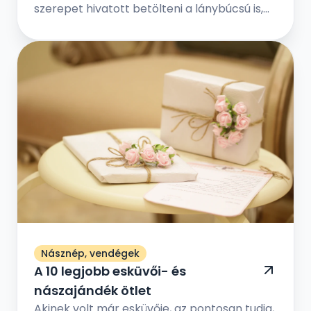
szerepet hivatott betölteni a lánybúcsú is,
de jóval vidámabb értelemben – a
menyasszony örökre hátat fordít régi
életének, és feleséggé válik. Ám előtte még
egy utolsó közös eseményt tart a
legkedvesebb barátnőivel, a hol vicces
játékokkal, fontos kérdés-válaszokkal, és
egy fergeteges bulival ünneplik meg a régi
időszak lezárását és az új időszak
megkezdését.
Násznép, vendégek
A 10 legjobb esküvői- és
nászajándék ötlet
Akinek volt már esküvője, az pontosan tudja,