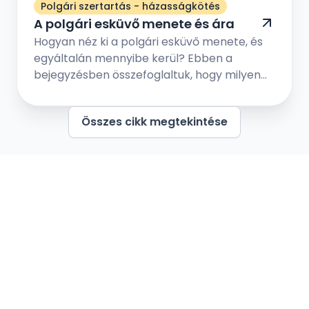
Polgári szertartás - házasságkötés
A polgári esküvő menete és ára
Hogyan néz ki a polgári esküvő menete, és
egyáltalán mennyibe kerül? Ebben a
bejegyzésben összefoglaltuk, hogy milyen
lépések vezetnek el addig, hogy a polgári
esküvőn kimondhassátok egymásnak a
Összes cikk megtekintése
boldogító igent szeretteitek és barátaitok
társaságában. Nézzük meg melyek a
leggyakrabban felmerülő kérdések a
polgári esküvő kapcsán!