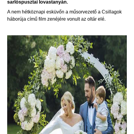
sarlóspusztai lovastanyán.
A
nem hétköznapi esküvőn a műsorvezető
a Csillagok
háborúja című film zenéjére vonult
az oltár elé.