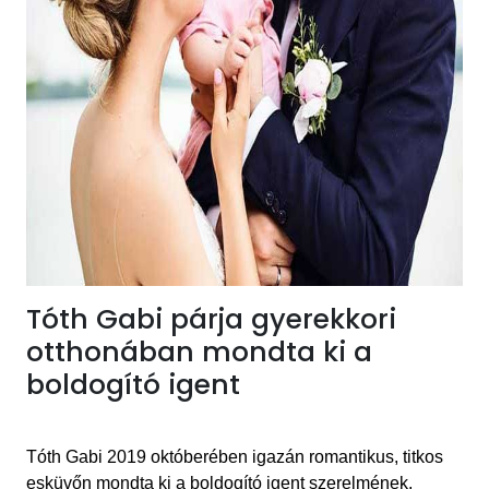
Tóth Gabi párja gyerekkori
otthonában mondta ki a
boldogító igent
Tóth Gabi 2019 októberében
igazán romantikus,
titkos
esküvőn mondta ki a boldogító igent
szerelmének,