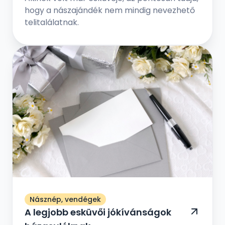
hogy a nászajándék nem mindig nevezhető
telitalálatnak.
Násznép, vendégek
A legjobb esküvői jókívánságok