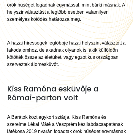
örök hűséget fogadnak egymással, mint bárki másnak. A
helyszínválasztást a legtöbb esetben valamilyen
személyes kötődés határozza meg.
A hazai hírességek legtöbbje hazai helyszínt választott a
lakodalomhoz, de akadnak olyanok is, akik külföldön
kötötték össze az életüket, vagy egzotikus országban
szerveztek álomesküvőt.
Kiss Ramóna esküvője a
Római-parton volt
A Barátok közt egykori sztárja,
Kiss Ramóna és
szerelme
Lékai Máté
a Veszprém kézilabdacsapatának
játékosa 2019 nyarán fogadtak örök hűséget egymásnak