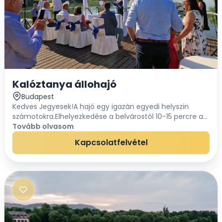
Kalóztanya állohajó
Budapest
Kedves Jegyesek!A hajó egy igazán egyedi helyszin
számotokra.Elhelyezkedése a belvárostól 10-15 percre a
Gubacsi hid pesti hidföje. (Bp. XX. ker)Állóhajónk
Tovább olvasom
kifejezetten zártkörű rendezvényekre v...
Kapcsolatfelvétel