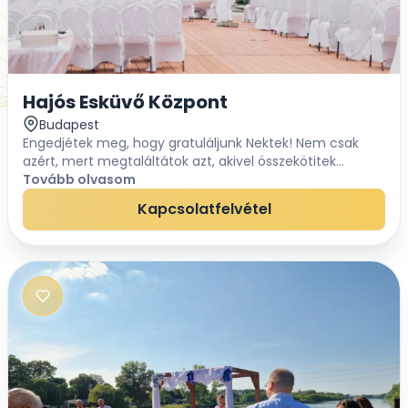
Hajós Esküvő Központ
Budapest
Engedjétek meg, hogy gratuláljunk Nektek! Nem csak
azért, mert megtaláltátok azt, akivel összekötitek
életetek hátralévő részét, hanem, mert felfedeztétek
Tovább olvasom
országunk legkülönlegesebb esküvői helyszínei...
Kapcsolatfelvétel