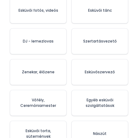
Esküvői fotós, videós
Esküvői tánc
DJ - lemezlovas
Szertartásvezető
Zenekar, élőzene
Esküvőszervező
Vőfély,
Egyéb esküvői
Ceremóniamester
szolgáltatások
Esküvői torta,
Nászút
sütemények