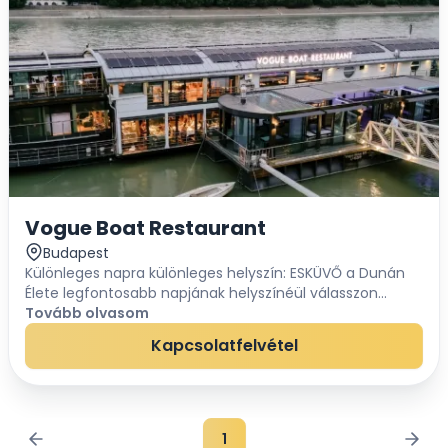
Vogue Boat Restaurant
Budapest
Különleges napra különleges helyszín: ESKÜVŐ a Dunán
Élete legfontosabb napjának helyszínéül válasszon
exkluzív környezetet. A Dunán horgonyzó Vogue hajó
Tovább olvasom
kivételes élményt garantál a gasztronómiának...
Kapcsolatfelvétel
1