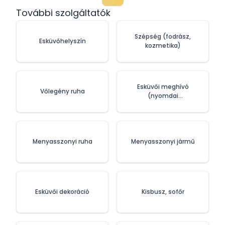
További szolgáltatók
Szépség (fodrász,
Esküvőhelyszín
kozmetika)
Esküvői meghívó
Vőlegény ruha
(nyomdai
szolgáltatások)
Menyasszonyi ruha
Menyasszonyi jármű
Esküvői dekoráció
Kisbusz, sofőr