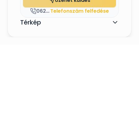
Üzenet küldés
0621/311-0422 , 0630/458-3236
Telefonszám felfedése
Térkép