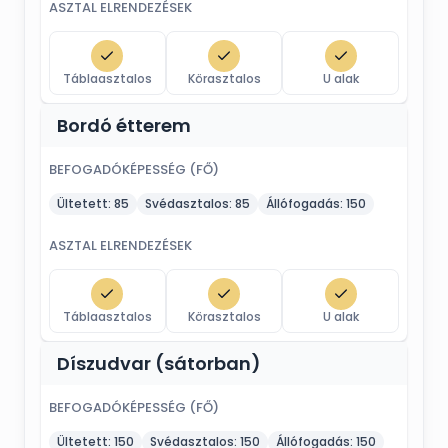
ASZTAL ELRENDEZÉSEK
Táblaasztalos
Körasztalos
U alak
Bordó étterem
BEFOGADÓKÉPESSÉG (FŐ)
Ültetett:
85
Svédasztalos:
85
Állófogadás:
150
ASZTAL ELRENDEZÉSEK
Táblaasztalos
Körasztalos
U alak
Díszudvar (sátorban)
BEFOGADÓKÉPESSÉG (FŐ)
Ültetett:
150
Svédasztalos:
150
Állófogadás:
150