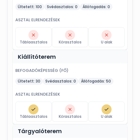
Ültetett:
100
Svédasztalos:
0
Állófogadás:
0
ASZTAL ELRENDEZÉSEK
Táblaasztalos
Körasztalos
U alak
Kiállítóterem
BEFOGADÓKÉPESSÉG (FŐ)
Ültetett:
30
Svédasztalos:
0
Állófogadás:
50
ASZTAL ELRENDEZÉSEK
Táblaasztalos
Körasztalos
U alak
Tárgyalóterem