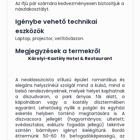
Az ifjú pár számára kedvezményesen biztosítjuk a
nászlakosztályt.
Igénybe vehető technikai
eszközök
Laptop, projector, vetítővászon.
Megjegyzések a termekről
Károlyi-Kastély Hotel & Restaurant
A neoklasszicista stílusú épület romantikus és
elegáns helyszínéül szolgál mind a külső, mind a
belső rendezvényeknek, melyek helyet kaphatnak
a díszudvaron, a park árnyas fái alatt, a
kápolnában vagy a kastély dísztermében
egyaránt. Lehetőség nyílik a polgári és egyházi
esketés helyben történő megtartására is. A
díszvacsora jellegét (hagyományos; ültetett;
svédasztalos; exkluzív fogadás jellegű) tekintve
szintén bármilyen igényt kielégítünk. Bordó
éttermünk 50-60 fő befogadóképességű, az