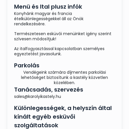
Menü és Ital plusz infók
Konyhánk magyar és francia
ételkülönlegességekkel áll az Önök
rendelkezésére.
Természetesen esküvői menüinket igény szerint
szívesen módosítjuk!
Az italfogyasztással kapcsolatban személyes
egyeztetést javasolunk.
Parkolás
Vendégeink számára díjmentes parkolási
lehetőséget biztosítunk a kastély közvetlen
közelében.
Tanácsadás, szervezés
sales@karolyikastely.hu
Különlegességek, a helyszín által
kínált egyéb esküvői
szolgáltatások