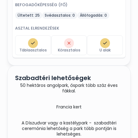
BEFOGADÓKÉPESSÉG (FŐ)
Ültetett:
25
Svédasztalos:
0
Állófogadás:
0
ASZTAL ELRENDEZÉSEK
Táblaasztalos
Körasztalos
U alak
Szabadtéri lehetőségek
50 hektáros angolpark, őspark több száz éves
fákkal.
Francia kert
A Díszudvar vagy a kastélypark - szabadtéri
ceremónia lehetőség a park több pontján is
lehetséges.