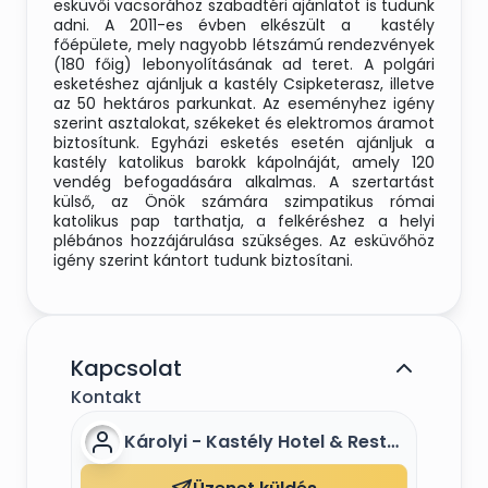
esküvői vacsorához szabadtéri ajánlatot is tudunk
adni. A 2011-es évben elkészült a kastély
főépülete, mely nagyobb létszámú rendezvények
(180 főig) lebonyolításának ad teret. A polgári
esketéshez ajánljuk a kastély Csipketerasz, illetve
az 50 hektáros parkunkat. Az eseményhez igény
szerint asztalokat, székeket és elektromos áramot
biztosítunk. Egyházi esketés esetén ajánljuk a
kastély katolikus barokk kápolnáját, amely 120
vendég befogadására alkalmas. A szertartást
külső, az Önök számára szimpatikus római
katolikus pap tarthatja, a felkéréshez a helyi
plébános hozzájárulása szükséges. Az esküvőhöz
igény szerint kántort tudunk biztosítani.
Kapcsolat
Kontakt
Károlyi - Kastély Hotel & Restaurant