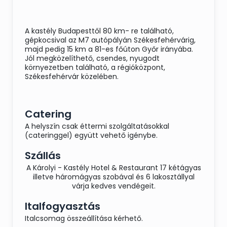
A kastély Budapesttől 80 km- re található,
gépkocsival az M7 autópályán Székesfehérvárig,
majd pedig 15 km a 81-es főúton Győr irányába.
Jól megközelíthető, csendes, nyugodt
környezetben található, a régióközpont,
Székesfehérvár közelében.
Catering
A helyszín csak éttermi szolgáltatásokkal
(cateringgel) együtt vehető igénybe.
Szállás
A Károlyi - Kastély Hotel & Restaurant 17 kétágyas
illetve háromágyas szobával és 6 lakosztállyal
várja kedves vendégeit.
Italfogyasztás
Italcsomag összeállítása kérhető.