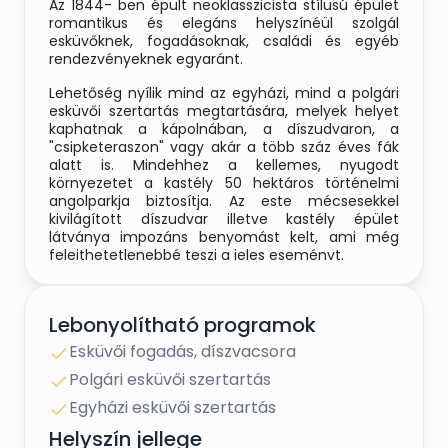
Az 1844- ben épült neoklasszicista stílusú épület
romantikus és elegáns helyszínéül szolgál
esküvőknek, fogadásoknak, családi és egyéb
rendezvényeknek egyaránt.
Lehetőség nyílik mind az egyházi, mind a polgári
esküvői szertartás megtartására, melyek helyet
kaphatnak a kápolnában, a díszudvaron, a
"csipketeraszon" vagy akár a több száz éves fák
alatt is. Mindehhez a kellemes, nyugodt
környezetet a kastély 50 hektáros történelmi
angolparkja biztosítja. Az este mécsesekkel
kivilágított díszudvar illetve kastély épület
látványa impozáns benyomást kelt, ami még
felejthetetlenebbé teszi a jeles eseményt.
Kívánság szerint vállaljuk komolyzenei koncertek
megszervezését is.
Lebonyolítható programok
Ajánlatunkat az Önök személyes igényeinek
Esküvői fogadás, díszvacsora
megfelelően igyekszünk kialakítani.
Polgári esküvői szertartás
Egyházi esküvői szertartás
Helyszín jellege