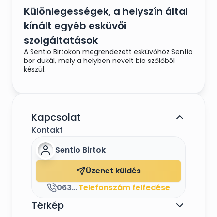
Különlegességek, a helyszín által
kínált egyéb esküvői
szolgáltatások
A Sentio Birtokon megrendezett esküvőhöz Sentio
bor dukál, mely a helyben nevelt bio szőlőből
készül.
Kapcsolat
Kontakt
Sentio Birtok
Üzenet küldés
0630/6008187
Telefonszám felfedése
Térkép