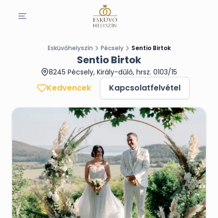
Esküvőhelyszín
Pécsely
Sentio Birtok
Sentio Birtok
8245 Pécsely, Király-dűlő, hrsz. 0103/15
Kedvencek
Kapcsolatfelvétel