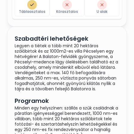
Táblaasztalos
Körasztalos
U alak
Szabadtéri lehetőségek
Legyen a tiétek a több mint 20 hektáros
szőlőbirtok és az 1000m2-es villa Pécselyen egy
hétvégére! A Balaton-felvidék gyöngyszeme, a
Pécselyi-medence lágy ölelésében található ez a
csodahely, amely mindenkit elbűvöl első látásra.
Vendégeiteket a max. 140 fő befogadására
alkalmas, 250 nm-es, víztiszta ponyvás sátorban
fogadhatjátok, ahonnét gyönyörű kilátás nyílik a
tájra és a távolben felsejlő Balatonra is.
Programok
Minden egy helyszínen: szállás a szűk családnak a
páratlan igényességgel berendezett, 1000 nm-es
villában, több mint 20 hektáros szőlőbirtok tele
fotózási- és szertartáshelyszín lehetőségekkel és
egy 250 nm-es fix rendezvénysátor a hajnalig