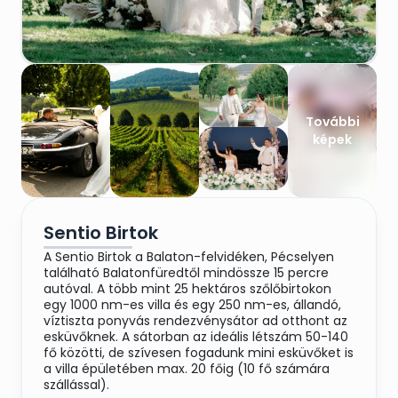
További
képek
Sentio Birtok
A Sentio Birtok a Balaton-felvidéken, Pécselyen
található Balatonfüredtől mindössze 15 percre
autóval. A több mint 25 hektáros szőlőbirtokon
egy 1000 nm-es villa és egy 250 nm-es, állandó,
víztiszta ponyvás rendezvénysátor ad otthont az
esküvőknek. A sátorban az ideális létszám 50-140
fő közötti, de szívesen fogadunk mini esküvőket is
a villa épületében max. 20 főig (10 fő számára
szállással).