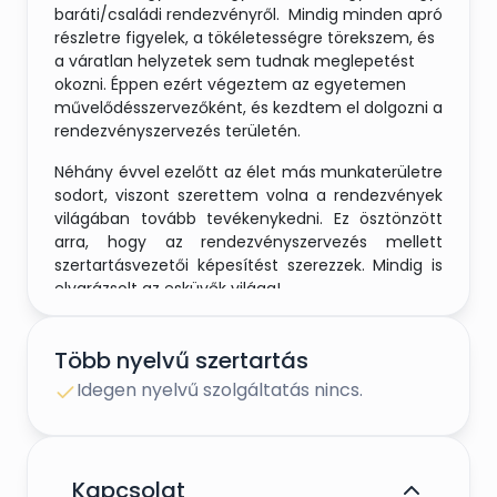
baráti/családi rendezvényről. Mindig minden apró
részletre figyelek, a tökéletességre törekszem, és
a váratlan helyzetek sem tudnak meglepetést
okozni. Éppen ezért végeztem az egyetemen
művelődésszervezőként, és kezdtem el dolgozni a
rendezvényszervezés területén.
Néhány évvel ezelőtt az élet más munkaterületre
sodort, viszont szerettem volna a rendezvények
világában tovább tevékenykedni. Ez ösztönzött
arra, hogy az rendezvényszervezés mellett
szertartásvezetői képesítést szerezzek. Mindig is
elvarázsolt az esküvők világa!
A tökéletességre való törekvéssel szeretnék
hozzájárulni, hogy a Ti Nagy Napotok olyan legyen,
Több nyelvű szertartás
amilyennek megálmodtátok. Mégpedig
akkor,
Idegen nyelvű szolgáltatás nincs.
ott, és úgy ahogyan Ti szeretnétek!
Legyen az
hétköznap, hétvége, ünnepnap, reggel vagy akár
éjszaka. Erdő közepén, tópart mellett, itthon vagy
külföldön. Földön, vízen, levegőben. Szalaggal
Kapcsolat
vagy szalag nélkül. Nálam nincsenek határok!