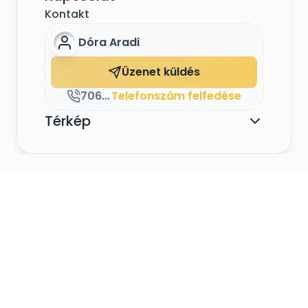
Kontakt
Dóra Aradi
Mikor döntsetek mellettem?
Üzenet küldés
ha fontos a szertartásvezető személye, a
személyes találkozás
706359808
Telefonszám felfedése
ha bele szeretnétek szólni a szertartás
forgatókönyvébe
Térkép
ha az anyakönyvvezető a tervezett Nagy
Napotok már telített
ha nem a klasszikus gyertya/homok
ceremóniát képzelitek el a szertartáson
ha az álomhelyszínen az anyakönyvvezető
nem tarthat szertartást
ha ünnepnapon esküdnétek
ha újból átélnétek az esküvő pillanatát,
megerősítenétek házasságotokat
ha a Nagy Napon szeretnétek, hogy minden
terhet levegyek a vállatokról