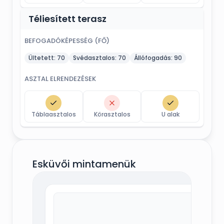
Téliesített terasz
BEFOGADÓKÉPESSÉG (FŐ)
Ültetett:
70
Svédasztalos:
70
Állófogadás:
90
ASZTAL ELRENDEZÉSEK
Táblaasztalos
Körasztalos
U alak
Esküvői mintamenük