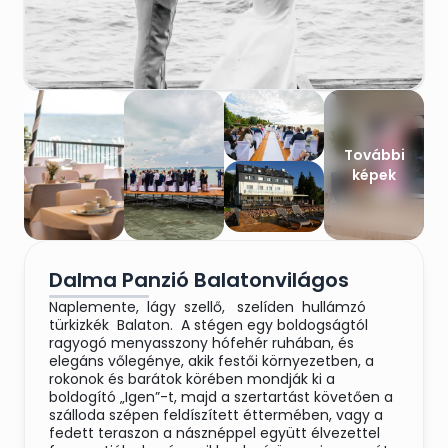
További
képek
Dalma Panzió Balatonvilágos
Naplemente, lágy szellő, szelíden hullámzó
türkizkék Balaton. A stégen egy boldogságtól
ragyogó menyasszony hófehér ruhában, és
elegáns vőlegénye, akik festői környezetben, a
rokonok és barátok körében mondják ki a
boldogító „Igen”-t, majd a szertartást követően a
szálloda szépen feldíszített éttermében, vagy a
fedett teraszon a násznéppel együtt élvezettel