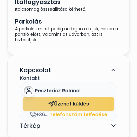
Italfogyasztás
Italcsomag összeállítása kérhető.
Parkolás
A parkolás miatt pedig ne fájjon a fejük, hiszen a
panzió előtt, valamint az udvarban, azt is
biztosítjuk.
Kapcsolat
Kontakt
Pesztericz Roland
Üzenet küldés
+36202595798
Telefonszám felfedése
Térkép