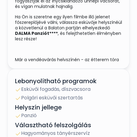
fogyasztják el az ínycsiklandozó ünnepi vacsorát,
és vígan mulatnak hajnalig.
Ha Ön is szeretne egy ilyen filmbe illő jelenet
főszereplőjévé válni, válassza esküvője helyszínéül
a közvetlenül a Balaton partján elhelyezkedő
DALMA Panziót****
, és felejthetetlen élményben
lesz része!
Már a vendégvárás helyszínén - az étterem tóra
néző teraszáról /2,80 méterre a parttól/
csodálatos panoráma tárul a vendégek elé, de a
rendezvény egyedülálló, és egyben
Lebonyolítható programok
legromantikusabb eleme minden bizonnyal a
Balatonba benyúló stégen megrendezett
Esküvői fogadás, díszvacsora
ceremónia lesz.
Polgári esküvői szertartás
Helyszín jellege
A Balaton vidéke azonban nem csak nyáron
Panzió
csodálatos. A
DALMA Panzió****
elegáns
Választható felszolgálás
rendezvényterme és téliesített terasza egész
évben idilli környezetben szolgál esküvők
Hagyományos tányérszervíz
helyszínéül.