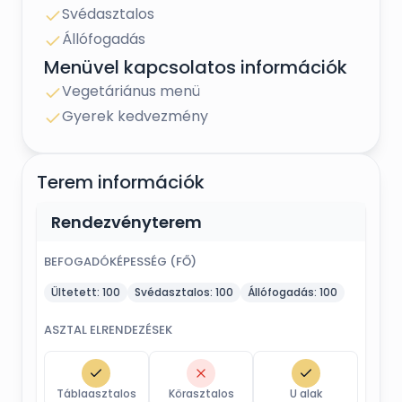
Svédasztalos
Cégünk ajándéka: Balatonra néző csodás
Állófogadás
szobát biztosítunk nászéjszakára az ifjú
párnak.
Menüvel kapcsolatos információk
Vegetáriánus menü
Gyerek kedvezmény
Terem információk
Rendezvényterem
BEFOGADÓKÉPESSÉG (FŐ)
Ültetett:
100
Svédasztalos:
100
Állófogadás:
100
ASZTAL ELRENDEZÉSEK
Táblaasztalos
Körasztalos
U alak