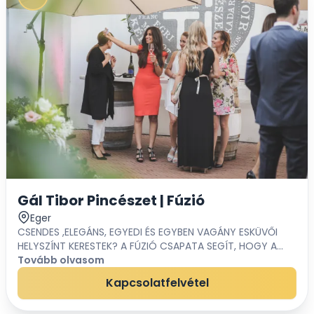
Gál Tibor Pincészet | Fúzió
Eger
CSENDES ,ELEGÁNS, EGYEDI ÉS EGYBEN VAGÁNY ESKÜVŐI
HELYSZÍNT KERESTEK? A FÚZIÓ CSAPATA SEGÍT, HOGY A
NAGY NAP IGAZÁN FELEJTHETETLEN LEGYEN!Mi akkor
Tovább olvasom
vagyunk igazán találó helyszín számotokra, ha ele...
Kapcsolatfelvétel