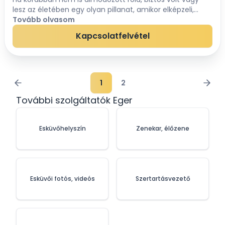
lesz az életében egy olyan pillanat, amikor elképzeli,
hogy szerettei előtt, szerelmének kimondja a boldogító
Tovább olvasom
IGENT!Az ESKÜVŐ megtervezése, az ar...
Kapcsolatfelvétel
1
2
További szolgáltatók Eger
Esküvőhelyszín
Zenekar, élőzene
Esküvői fotós, videós
Szertartásvezető