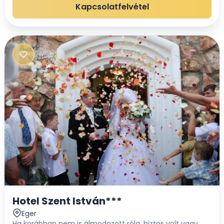
panoráma tárul elénk a városra.Rendezvény...
Kapcsolatfelvétel
Hotel Szent István***
Eger
Ha korábban nem is álmodozott róla, biztos volt vagy