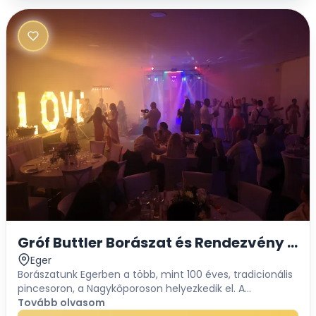
Eger
Borászatunk Egerben a több, mint 100 éves, tradicionális
pincesoron, a Nagykőporoson helyezkedik el. A
különleges, mediterrán hangulatú épületből csodálatos
Tovább olvasom