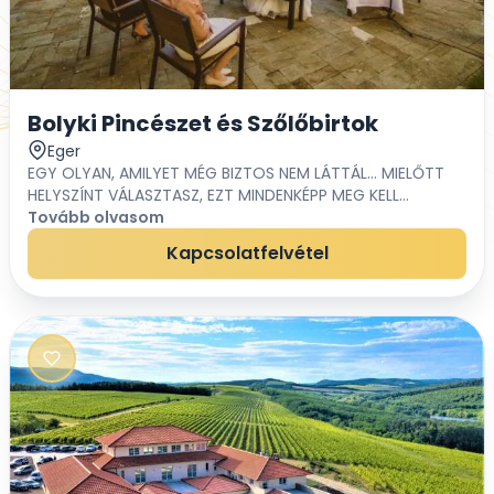
Bolyki Pincészet és Szőlőbirtok
Eger
EGY OLYAN, AMILYET MÉG BIZTOS NEM LÁTTÁL… MIELŐTT
HELYSZÍNT VÁLASZTASZ, EZT MINDENKÉPP MEG KELL
NÉZNED! Számotokra is tökéletes esküvői helyszín lehet a
Tovább olvasom
Bolyki Pincészet:Ha szeretnétek egy kül...
Kapcsolatfelvétel