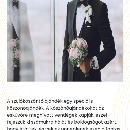
A szülőköszöntő ajándék egy speciális
köszönőajándék. A köszönőajándékokat az
esküvőre meghívott vendégek kapják, ezzel
fejezzük ki számukra hálát és boldogságot azért,
hogy eljöttek, és velünk ünneplenek ezen a fontos