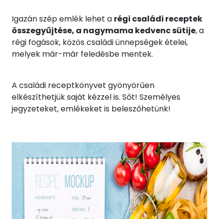
Igazán szép emlék lehet a
régi családi receptek
összegyűjtése, a nagymama kedvenc sütije
, a
régi fogások, közös családi ünnepségek ételei,
melyek már-már feledésbe mentek.
A családi receptkönyvet gyönyörűen
elkészíthetjük saját kézzel is. Sőt! Személyes
jegyzeteket, emlékeket is beleszőhetünk!