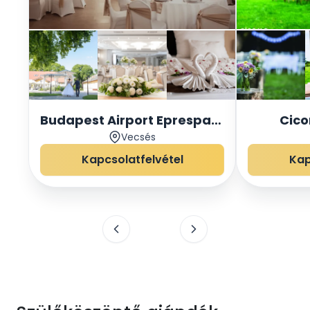
Budapest Airport Eprespark
Cico
Vecsés
Hotel*** es
Rendezvényközpont
Kapcsolatfelvétel
Kap