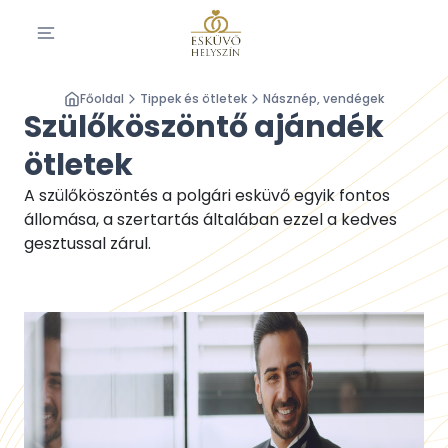
Főoldal
Tippek és ötletek
Násznép, vendégek
Szülőköszöntő ajándék
ötletek
A szülőköszöntés a polgári esküvő egyik fontos
állomása, a szertartás általában ezzel a kedves
gesztussal zárul.