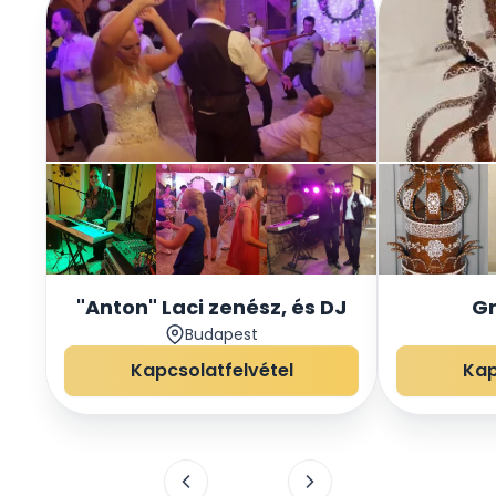
"Anton" Laci zenész, és DJ
Gr
Budapest
Kapcsolatfelvétel
Kap