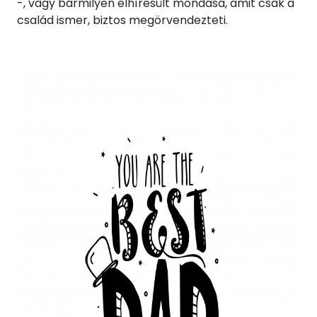
-, vagy bármilyen elhíresült mondása, amit csak a
család ismer, biztos megörvendezteti.