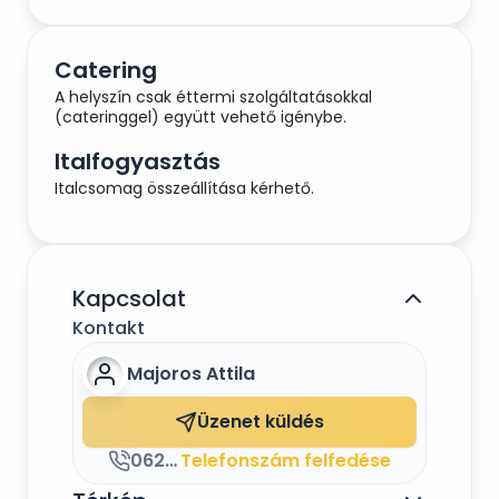
Catering
A helyszín csak éttermi szolgáltatásokkal
(cateringgel) együtt vehető igénybe.
Italfogyasztás
Italcsomag összeállítása kérhető.
Kapcsolat
Kontakt
Majoros Attila
Üzenet küldés
06203726736
Telefonszám felfedése