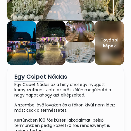
További
képek
Egy Csipet Nádas
Egy Csipet Nádas az a hely ahol egy nyugott
környezetben szinte az erő szélén megélhetd a
nagy napot ahogy azt elképzelted.
A szembe lévő lovakon és a fákon kívül nem látsz
mást csak a természetet.
Kertünkben 100 fős kültéri lakodalmat, belső
termünkben pedig közel 170 fős rendezvényt is
tudunk tartani.