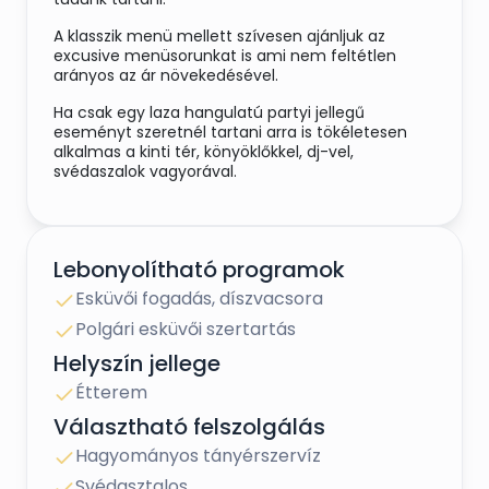
A klasszik menü mellett szívesen ajánljuk az
excusive menüsorunkat is ami nem feltétlen
arányos az ár növekedésével.
Ha csak egy laza hangulatú partyi jellegű
eseményt szeretnél tartani arra is tökéletesen
alkalmas a kinti tér, könyöklőkkel, dj-vel,
svédaszalok vagyorával.
A mint egy kocsival 3 percre lévő szállásunkhoz
traszfer szolgáltatást is tudunk biztosítani egész
éjszakára.
Lebonyolítható programok
Esküvői fogadás, díszvacsora
Polgári esküvői szertartás
Helyszín jellege
Étterem
Választható felszolgálás
Hagyományos tányérszervíz
Svédasztalos