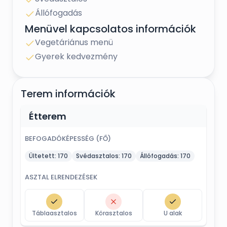
Állófogadás
Menüvel kapcsolatos információk
Vegetáriánus menü
Gyerek kedvezmény
Terem információk
Étterem
BEFOGADÓKÉPESSÉG (FŐ)
Ültetett:
170
Svédasztalos:
170
Állófogadás:
170
ASZTAL ELRENDEZÉSEK
Táblaasztalos
Körasztalos
U alak