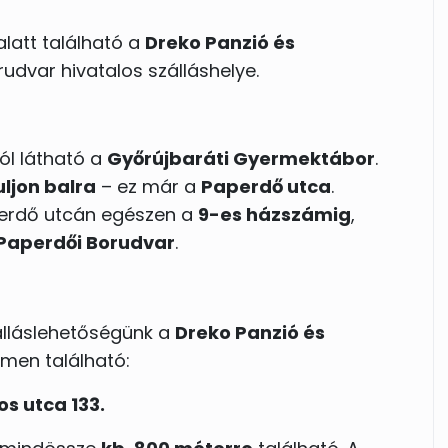
latt található a
Dreko Panzió és
udvar hivatalos szálláshelye.
ól látható a
Győrújbaráti Gyermektábor
.
uljon balra
– ez már a
Paperdő utca
.
perdő utcán egészen a
9-es házszámig
,
Paperdői Borudvar
.
lláslehetőségünk a
Dreko Panzió és
ímen található:
s utca 133.