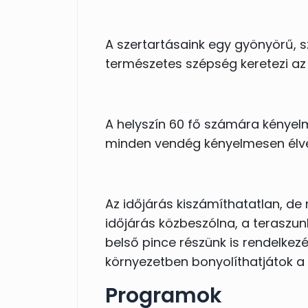
Szakképzett pincéreink és rend
A szertartásaink egy gyönyörű, s
tökéletes esküvő lebonyolításáb
természetes szépség keretezi az 
A helyszín 60 fő számára kényel
minden vendég kényelmesen élv
Az időjárás kiszámíthatatlan, de
időjárás közbeszólna, a teraszunk
belső pince részünk is rendelkezé
környezetben bonyolíthatjátok a 
Programok