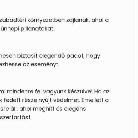
ezvényszervezőnk örömmel segítenek a
zabadtéri környezetben zajlanak, ahol a
an, minden igényeteket szem előtt tartva
ünnepi pillanatokat.
mesen biztosít elegendő padot, hogy
ezhesse az eseményt.
 mi mindenre fel vagyunk készülve! Ha az
 fedett része nyújt védelmet. Emellett a
sre áll, ahol meghitt és elegáns
szertartást.