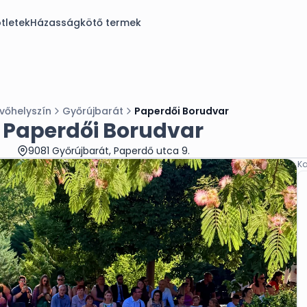
tletek
Házasságkötő termek
vőhelyszín
Győrújbarát
Paperdői Borudvar
Paperdői Borudvar
9081 Győrújbarát, Paperdő utca 9.
Ka