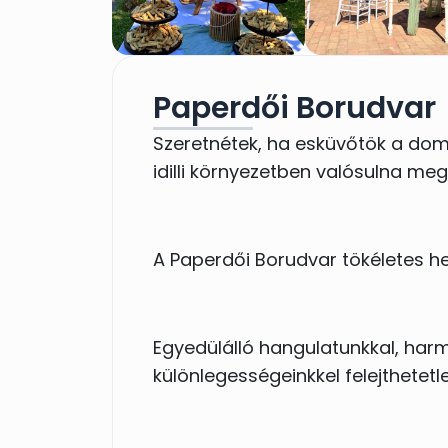
Paperdői Borudvar
Szeretnétek, ha esküvőtök a do
idilli környezetben valósulna me
A Paperdői Borudvar tökéletes he
Egyedülálló hangulatunkkal, har
különlegességeinkkel felejthetetl