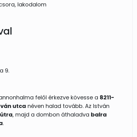
acsora, lakodalom
val
a 9.
Pannonhalma felől érkezve kövesse a
8211-
tván utca
néven halad tovább. Az István
útra
, majd a dombon áthaladva
balra
a
.