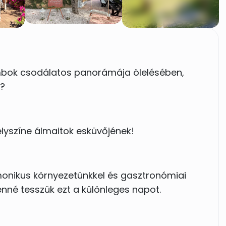
mbok csodálatos panorámája ölelésében,
g?
lyszíne álmaitok esküvőjének!
monikus környezetünkkel és gasztronómiai
enné tesszük ezt a különleges napot.