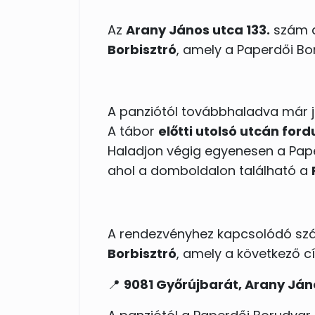
Az
Arany János utca 133.
szám a
Borbisztró
, amely a Paperdői Bor
A panziótól továbbhaladva már j
A tábor
előtti utolsó utcán ford
Haladjon végig egyenesen a Pa
ahol a domboldalon található a
A rendezvényhez kapcsolódó szá
Borbisztró
, amely a következő c
📍
9081 Győrújbarát, Arany Jáno