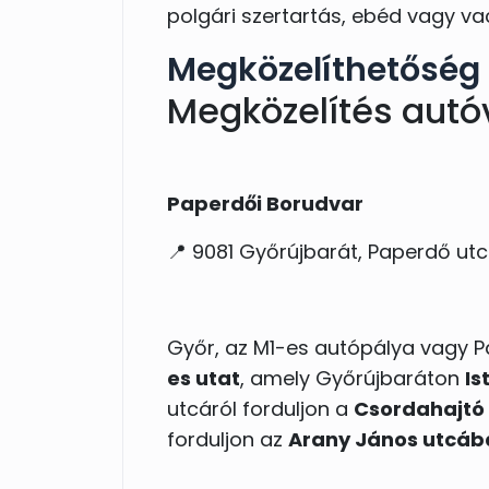
polgári szertartás, ebéd vagy v
Megközelíthetőség
Megközelítés autó
Paperdői Borudvar
📍 9081 Győrújbarát, Paperdő utc
Győr, az M1-es autópálya vagy 
es utat
, amely Győrújbaráton
Is
utcáról forduljon a
Csordahajtó 
forduljon az
Arany János utcáb