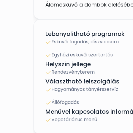
Álomesküvő a dombok öleléséb
Egyedülálló hangulatunkkal, har
Lebonyolítható programok
különlegességeinkkel felejthetetl
Esküvői fogadás, díszvacsora
Egyházi esküvői szertartás
Helyszín jellege
Kiváló esküvő helyszín lehet azo
Rendezvényterem
város zajától, kellemes környeze
Választható felszolgálás
Hagyományos tányérszervíz
A Borudvarban lehetőség nyílik a
Állófogadás
lakodalom lebonyolítására egyar
Menüvel kapcsolatos informá
Vegetáriánus menü