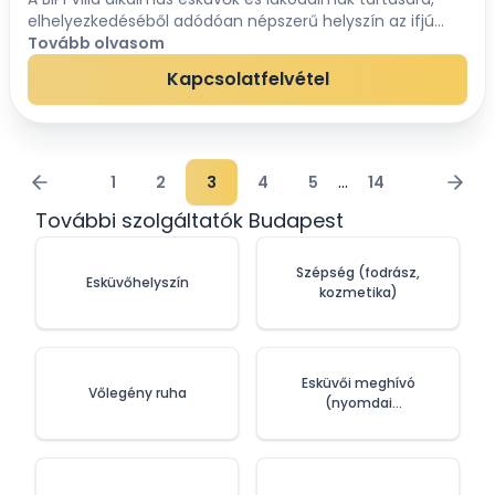
elhelyezkedéséből adódóan népszerű helyszín az ifjú
párok körében, hisz ár érték arányban a Római-part
Tovább olvasom
egyik legszínvonalasabb és legkedvezőbb es...
Kapcsolatfelvétel
...
1
2
3
4
5
14
További szolgáltatók Budapest
Szépség (fodrász,
Esküvőhelyszín
kozmetika)
Esküvői meghívó
Vőlegény ruha
(nyomdai
szolgáltatások)