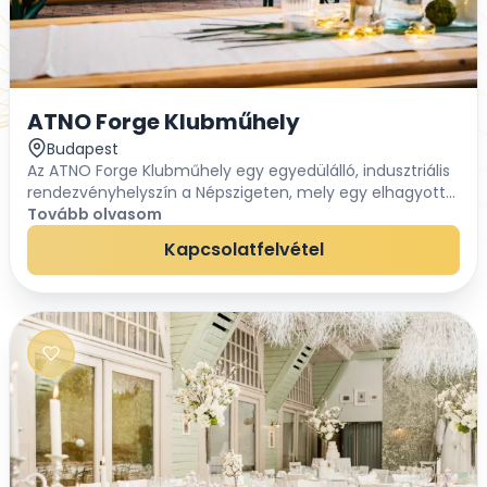
ATNO Forge Klubműhely
Budapest
Az ATNO Forge Klubműhely egy egyedülálló, indusztriális
rendezvényhelyszín a Népszigeten, mely egy elhagyott
öntöde falai között biztosítja a megszokottól nagyban
Tovább olvasom
eltérő környezetet. A motorokkal de...
Kapcsolatfelvétel