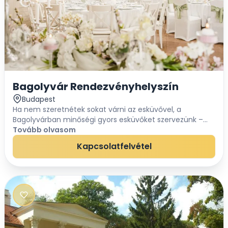
Bagolyvár Rendezvényhelyszín
Budapest
Ha nem szeretnétek sokat várni az esküvővel, a
Bagolyvárban minőségi gyors esküvőket szervezünk –
akár néhány héten belüli időponttal. A Városliget
Tovább olvasom
kapujában található, világörökség által védett r...
Kapcsolatfelvétel