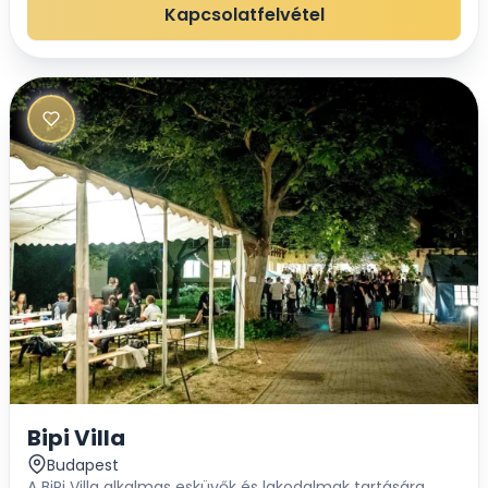
mindössze 2 percre található...
Kapcsolatfelvétel
Bipi Villa
Budapest
A BiPi Villa alkalmas esküvők és lakodalmak tartására,