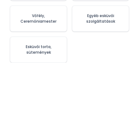
Vőfély,
Egyéb esküvői
Ceremóniamester
szolgáltatások
Esküvői torta,
sütemények