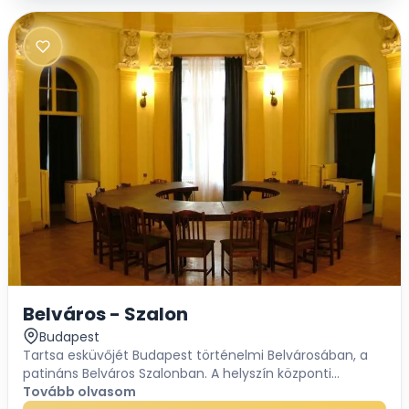
Belváros - Szalon
Budapest
Tartsa esküvőjét Budapest történelmi Belvárosában, a
patináns Belváros Szalonban. A helyszín központi
elhelyezkedése egyedülálló lehetőséget biztosít, hiszen
Tovább olvasom