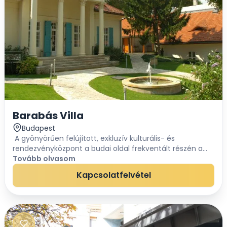
Barabás Villa
Budapest
A gyönyörűen felújított, exkluzív kulturális- és
rendezvényközpont a budai oldal frekventált részén a
Városmajori park szomszédságában található. A Villa
Tovább olvasom
komplexum egyedisége a klasszicista stílusú...
Kapcsolatfelvétel