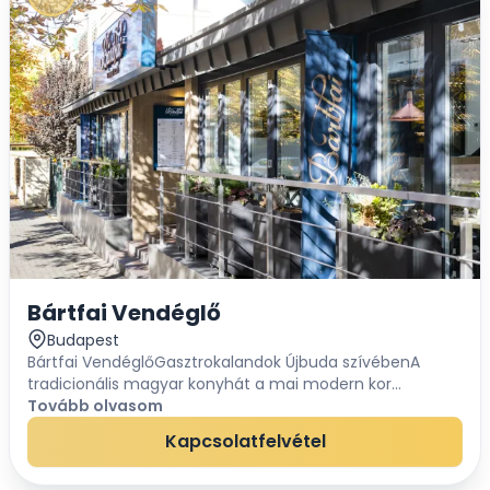
Bártfai Vendéglő
Budapest
Bártfai VendéglőGasztrokalandok Újbuda szívébenA
tradicionális magyar konyhát a mai modern kor
elvárásainak megfelelően úgy reformáljuk meg, hogy a
Tovább olvasom
jól ismert ételek megőrizzék karakteres ízvilágu...
Kapcsolatfelvétel