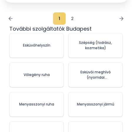
1
2
További szolgáltatók Budapest
Szépség (fodrász,
Esküvőhelyszín
kozmetika)
Esküvői meghívó
Vőlegény ruha
(nyomdai
szolgáltatások)
Menyasszonyi ruha
Menyasszonyi jármű