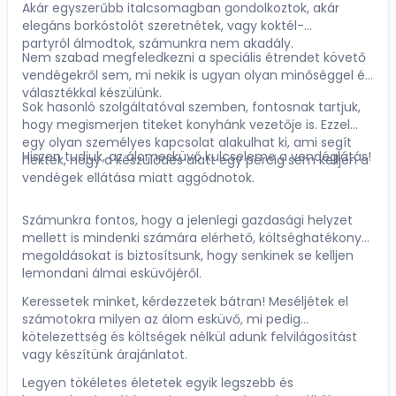
Akár egyszerűbb italcsomagban gondolkoztok, akár
elegáns borkóstolót szeretnétek, vagy koktél-
partyról álmodtok, számunkra nem akadály.
Nem szabad megfeledkezni a speciális étrendet követő
vendégekről sem, mi nekik is ugyan olyan minőséggel és
választékkal készülünk.
Sok hasonló szolgáltatóval szemben, fontosnak tartjuk,
hogy megismerjen titeket konyhánk vezetője is. Ezzel
egy olyan személyes kapcsolat alakulhat ki, ami segít
Hiszen tudjuk, az álomesküvő kulcseleme a vendéglátás!
nektek, hogy a készülődés alatt egy percig sem kelljen a
vendégek ellátása miatt aggódnotok.
Számunkra fontos, hogy a jelenlegi gazdasági helyzet
mellett is mindenki számára elérhető, költséghatékony
megoldásokat is biztosítsunk, hogy senkinek se kelljen
lemondani álmai esküvőjéről.
Keressetek minket, kérdezzetek bátran! Meséljétek el
számotokra milyen az álom esküvő, mi pedig
kötelezettség és költségek nélkül adunk felvilágosítást
vagy készítünk árajánlatot.
Legyen tökéletes életetek egyik legszebb és