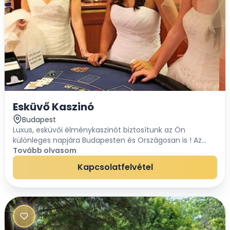
Esküvő Kaszinó
Budapest
Luxus, esküvői élménykaszinót biztosítunk az Ön
különleges napjára Budapesten és Országosan is ! Az
élménykaszinó nem szerencsejáték, hanem tétmentes
Tovább olvasom
szórakozás . Ez egy látványos, feledhetetlen élmén...
Kapcsolatfelvétel