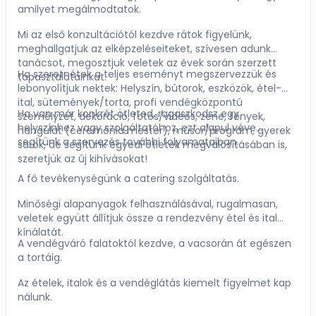
amilyet megálmodtatok.
Mi az első konzultációtól kezdve rátok figyelünk,
meghallgatjuk az elképzeléseiteket, szívesen adunk
tanácsot, megosztjuk veletek az évek során szerzett
Ha szeretnétek a teljes eseményt megszervezzük és
tapasztalatainkat.
lebonyolítjuk nektek: Helyszín, bútorok, eszközök, étel-
ital, sütemények/torta, profi vendégközpontú
Ha van már konkrét ötleted, ragaszkodsz egy
személyzet, dekoráció, fotós/videós, zene, fények,
helyszínhez vagy szolgáltatóhoz, ezt alapul véve
hangulat (ceremónia mester), műsor/program, gyerek
segítünk a szervezés további folyamataiban.
sarok, de segítünk egyedi ötletek megvalósításában is,
szeretjük az új kihívásokat!
A fő tevékenységünk a catering szolgáltatás.
Minőségi alapanyagok felhasználásával, rugalmasan,
veletek együtt állítjuk össze a rendezvény étel és ital
kínálatát.
A vendégváró falatoktól kezdve, a vacsorán át egészen
a tortáig.
Az ételek, italok és a vendéglátás kiemelt figyelmet kap
nálunk.