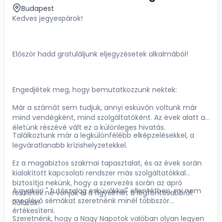
Budapest
Kedves jegyespárok!
Először hadd gratuláljunk eljegyzésetek alkalmából!
Engedjétek meg, hogy bemutatkozzunk nektek:
Már a számát sem tudjuk, annyi esküvőn voltunk már
mind vendégként, mind szolgáltatóként. Az évek alatt az
életünk részévé vált ez a különleges hivatás.
Találkoztunk már a legkülönfélébb elképzelésekkel, a
legváratlanabb krízishelyzetekkel.
Ez a magabiztos szakmai tapasztalat, és az évek során
kialakított kapcsolati rendszer más szolgáltatókkal
biztosítja nekünk, hogy a szervezés során az apró
A gyakori " futószalag esküvőkkel" ellentétben, mi nem
részletek ne vonják el a figyelmet a legfontosabbról:
meglévő sémákat szeretnénk minél többször
Rólatok!
értékesíteni.
Szeretnénk, hogy a Nagy Napotok valóban olyan legyen