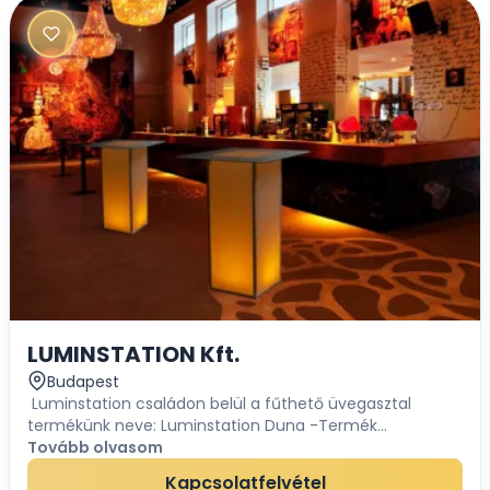
LUMINSTATION Kft.
Budapest
Luminstation családon belül a fűthető üvegasztal
termékünk neve: Luminstation Duna -Termék
magassága: 110 cm-Termék súlya: 58 kg Fűtési
Tovább olvasom
kapacitása: -1800 W, gyakorlatban 2250W-8 perc...
Kapcsolatfelvétel