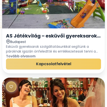
AS Játékvilág – esküvői gyereksarok, gy
Budapest
Esküvői gyereksarok szolgáltatásunkkal segítünk a
pároknak igazán önfeledtté és emlékezetessé tenni a
Nagy Napot. Minőségi, kedves és népszerű játékainkkal,
Tovább olvasom
valamint szakképzett animátoraink segítségé...
Kapcsolatfelvétel