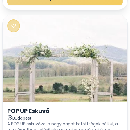
POP UP Esküvő
Budapest
A POP UP esküvővel a nagy napot kötöttségek nélkül, a
természetben valósítjuk meg, akár mezőn, akár egy