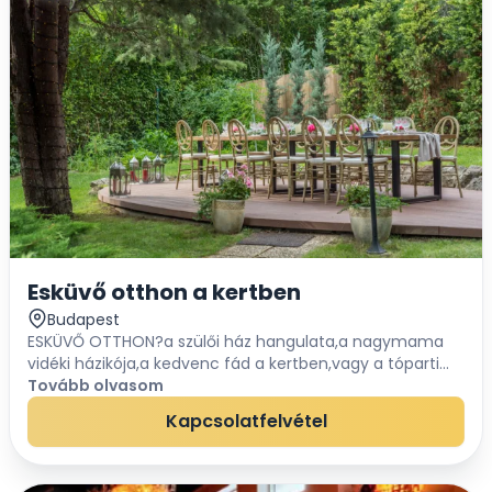
Esküvő otthon a kertben
Budapest
ESKÜVŐ OTTHON?a szülői ház hangulata,a nagymama
vidéki házikója,a kedvenc fád a kertben,vagy a tóparti
családi nyaraló...esküvő megszokott környezetben,
Tovább olvasom
kényelmesen ;)Romantikus, különle...
Kapcsolatfelvétel