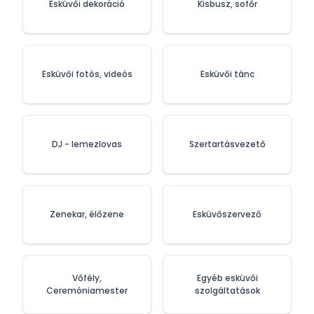
Esküvői dekoráció
Kisbusz, sofőr
Esküvői fotós, videós
Esküvői tánc
DJ - lemezlovas
Szertartásvezető
Zenekar, élőzene
Esküvőszervező
Vőfély,
Egyéb esküvői
Ceremóniamester
szolgáltatások