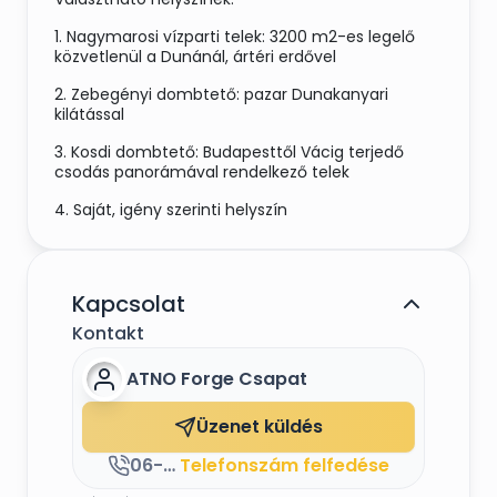
1. Nagymarosi vízparti telek: 3200 m2-es legelő
közvetlenül a Dunánál, ártéri erdővel
2. Zebegényi dombtető: pazar Dunakanyari
kilátással
3. Kosdi dombtető: Budapesttől Vácig terjedő
csodás panorámával rendelkező telek
4. Saját, igény szerinti helyszín
Kapcsolat
Kontakt
ATNO Forge Csapat
Üzenet küldés
06-70-6050-557
Telefonszám felfedése