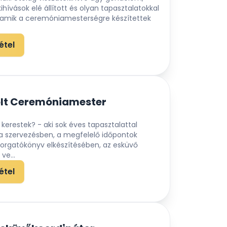
ihívások elé állított és olyan tapasztalatokkal
 amik a ceremóniamesterségre készítettek
étel
olt Ceremóniamester
erestek? - aki sok éves tapasztalattal
t a szervezésben, a megfelelő időpontok
forgatókönyv elkészítésében, az esküvő
ve...
étel