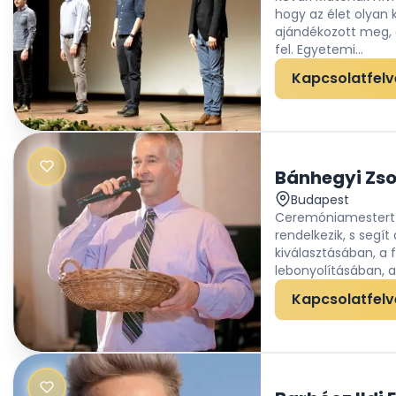
hogy az élet olyan k
ajándékozott meg,
fel. Egyetemi...
Kapcsolatfelv
Bánhegyi Zs
Budapest
Ceremóniamestert k
rendelkezik, s segí
kiválasztásában, a 
lebonyolításában, a 
Kapcsolatfelv