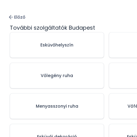
Előző
További szolgáltatók Budapest
Esküvőhelyszín
Vőlegény ruha
Menyasszonyi ruha
Vőf
Esküvői dekoráció
Eskü