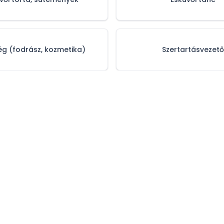
g (fodrász, kozmetika)
Szertartásvezető
tájékoztató
Impresszum
Médiaajánlat
Sz
© 2006–
2026
Esküvőhelyszín.hu. Minden jog fenntartva!