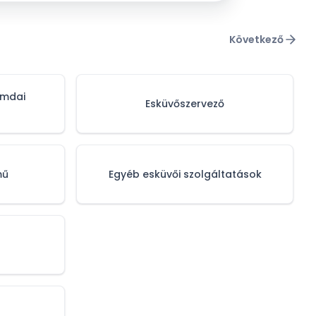
Következő
omdai
Esküvőszervező
mű
Egyéb esküvői szolgáltatások