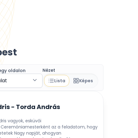
pest
Nézet
egy oldalon
álat
Lista
Képes
ris - Torda András
dris vagyok, esküvői
Ceremóniamesterként az a feladatom, hogy
etetek Nagy napját, ahogyan