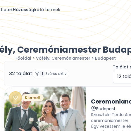
tletek
Házasságkötő termek
ély, Ceremóniamester Buda
Főoldal
Vőfély, Ceremóniamester
Budapest
Találat 
32 találat
1
Szűrés aktív
12 tal
Kiemelt
Ceremoniand
Budapest
Sziasztok! Torda An
ceremóniamester. 
úgy vezessem le él