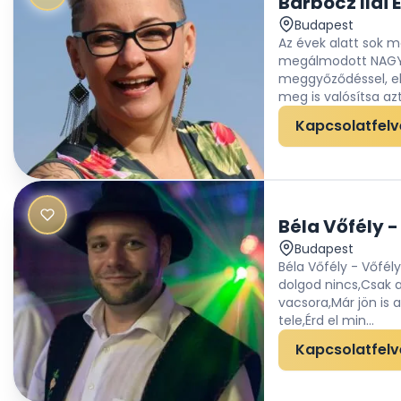
Barbócz Ildi
Budapest
Az évek alatt sok 
megálmodott NAGY 
meggyőződéssel, el
meg is valósítsa azt…
Kapcsolatfelv
Budapest
Béla Vőfély - Vőf
dolgod nincs,Csak 
vacsora,Már jön is 
tele,Érd el min...
Kapcsolatfelv