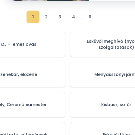
...
1
2
3
4
6
Esküvői meghívó (ny
DJ - lemezlovas
szolgáltatások)
Zenekar, élőzene
Menyasszonyi jár
ély, Ceremóniamester
Kisbusz, sofőr
vői torta, sütemények
Esküvői tánc