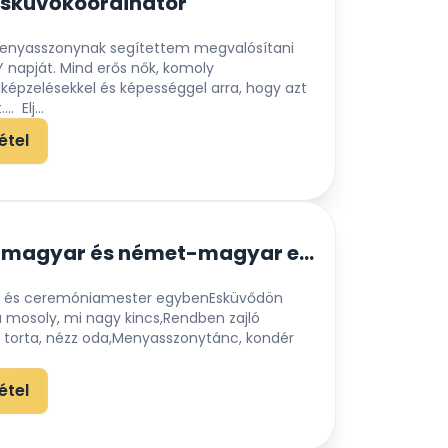
 Esküvőkoordinátor
menyasszonynak segítettem megvalósítani
napját. Mind erős nők, komoly
képzelésekkel és képességgel arra, hogy azt
. Elj...
étel
Béla Vőfély - magyar és német-magyar esküvők
ély és ceremóniamester egybenEsküvődön
a mosoly, mi nagy kincs,Rendben zajló
a torta, nézz oda,Menyasszonytánc, kondér
étel