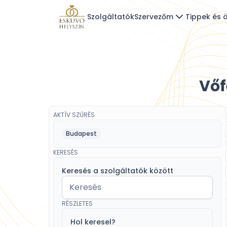
Szolgáltatók
Szervezőm
Tippek és ö
Vőf
AKTÍV SZŰRÉS
Budapest
KERESÉS
Keresés a szolgáltatók között
RÉSZLETES
Hol keresel?