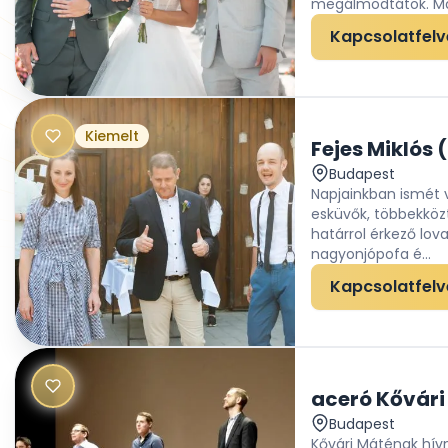
megálmodtátok. Már 
Kapcsolatfelv
Kiemelt
Fejes Miklós
Budapest
Napjainkban ismét v
esküvők, többekközt
határrol érkező lo
nagyonjópofa é...
Kapcsolatfelv
aceró Kővári
Budapest
Kővári Máténak hív