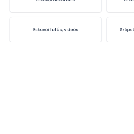
Esküvői fotós, videós
Szépsé
Adatvédelmi 