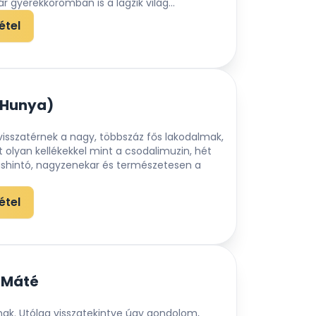
gyerekkoromban is a lagzik világ...
étel
 (Hunya)
isszatérnek a nagy, többszáz fős lakodalmak,
 olyan kellékekkel mint a csodalimuzin, hét
vashintó, nagyzenekar és természetesen a
étel
 Máté
nak. Utólag visszatekintve úgy gondolom,