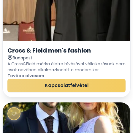
Cross & Field men's fashion
Budapest
A Cross&Field márka életre hívásával vállalkozásunk nem
csak nevében alkalmazkodott a modern kor
kívánalmaihoz, de üzletünk kínálata is igyekszik
Tovább olvasom
kielégíteni napjaink komplex igényeit. A méretre szabo...
Kapcsolatfelvétel