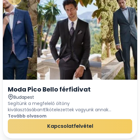
Moda Pico Bello férfidivat
Budapest
Segítünk a megfelelő öltöny
kiválasztásában!Elkötelezettek vagyunk annak
érdekében, hogy minőségi esküvői öltönye
Tovább olvasom
legyen!Cégünk több, mint 27 évre tekinthet vissza és
Kapcsolatfelvétel
bátran kijelenthetjük, ho...