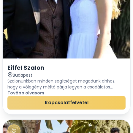
Eiffel Szalon
Budapest
Szalonunkban minden segítséget megadunk ahhoz,
hogy a vőlegény méltó párja legyen a csodálatos
ruhában pompázó menyasszonynak. Fontos, hogy az
Tovább olvasom
öltöny ne csak elegáns és egyedi, de kényelmes is
Kapcsolatfelvétel
legyen....