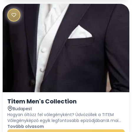
Titem Men's Collection
Budapest
Hogyan öltözz fel vőlegényként? Üdvözöllek a TITEM
Vőlegényképző egyik legfontosabb epizódjában!A mai
témánk a Vőlegények teljes esküvői megjelenése a
Tovább olvasom