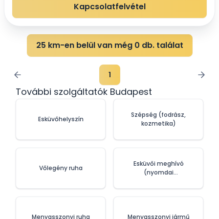
fejtetőtől a talpig.Ha esküvőd napján a l...
Kapcsolatfelvétel
25 km-en belül van még 0 db. találat
1
További szolgáltatók Budapest
Szépség (fodrász,
Esküvőhelyszín
kozmetika)
Esküvői meghívó
Vőlegény ruha
(nyomdai
szolgáltatások)
Menyasszonyi ruha
Menyasszonyi jármű