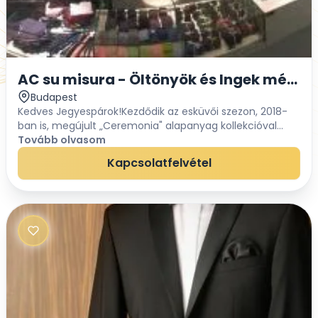
AC su misura - Öltönyök és Ingek méretr
Budapest
Kedves Jegyespárok!Kezdődik az esküvői szezon, 2018-
ban is, megújult „Ceremonia" alapanyag kollekcióval
várunk mindenkit. Ameddig a vőlegény és az örömapa
Tovább olvasom
méretvétele folyik addig a menyasszony szám...
Kapcsolatfelvétel