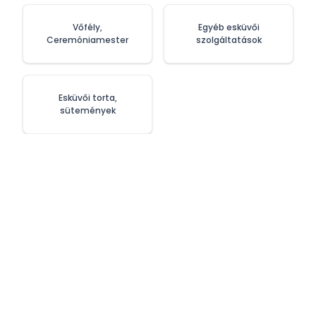
Vőfély,
Egyéb esküvői
Ceremóniamester
szolgáltatások
Esküvői torta,
sütemények