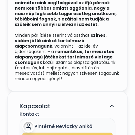
animátoraink segítségével az ifjú párnak
nem kell többet amiatt aggódnia, hogy a
násznép legkisebb tagjai esetleg unatkozni,
téblábolni fognak, s ezáltal nem tudják a
szüleik sem annyira élvezni az estét.
Minden pár ízlése szerint választhat
színes,
vidám játékainkat tartalmazó
alapcsomagunk
, valamint – az idei év
újdonságaként – a
romantikus, természetes
alapanyagú játékokat tartalmazó vintage
csomagunk
közül. Számos alapszolgáltatásunk
(arcfestés, lufi hajtogatás, diavetítés és
meseolvasás) mellett nagyon szívesen fogadunk
minden egyedi igényt!
Részletesebb tájékoztatásért keressenek minket
bizalommal!
Kapcsolat
Kontakt
Pintérné Reviczky Anikó