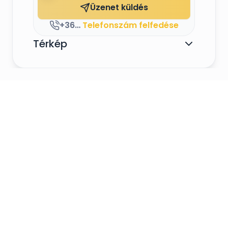
Üzenet küldés
+36-30-576-2321
Telefonszám felfedése
Térkép