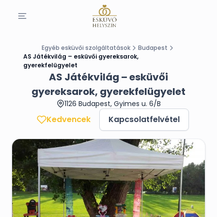
Egyéb esküvői szolgáltatások
Budapest
AS Játékvilág – esküvői gyereksarok,
gyerekfelügyelet
AS Játékvilág – esküvői
gyereksarok, gyerekfelügyelet
1126 Budapest, Gyimes u. 6/B
Kedvencek
Kapcsolatfelvétel