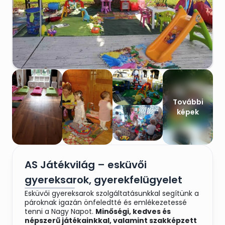
További
képek
AS Játékvilág – esküvői
gyereksarok, gyerekfelügyelet
Esküvői gyereksarok szolgáltatásunkkal segítünk a
pároknak igazán önfeledtté és emlékezetessé
tenni a Nagy Napot.
Minőségi, kedves és
népszerű játékainkkal, valamint szakképzett