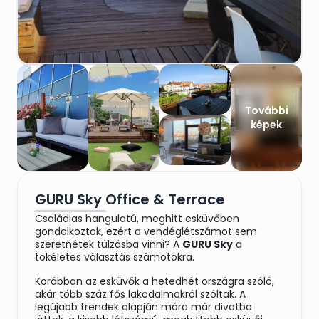
További
képek
GURU Sky Office & Terrace
Családias hangulatú, meghitt esküvőben
gondolkoztok, ezért a vendéglétszámot sem
szeretnétek túlzásba vinni? A
GURU Sky
a
tökéletes választás számotokra.
Korábban az esküvők a hetedhét országra szóló,
akár több száz fős lakodalmakról szóltak. A
legújabb trendek alapján mára már divatba