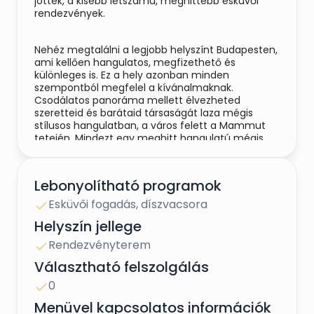
jöttek, a kisebb létszámú, meghittebb esküvői
rendezvények.
Nehéz megtalálni a legjobb helyszínt Budapesten,
ami kellően hangulatos, megfizethető és
különleges is. Ez a hely azonban minden
szempontból megfelel a kívánalmaknak.
Csodálatos panoráma mellett élvezheted
szeretteid és barátaid társaságát laza mégis
stílusos hangulatban, a város felett a Mammut
tetején. Mindezt egy meghitt hangulatú mégis
trendi helyszínen, 100nm-es tetőterasszal a
szabad levegőn, biztonságos környezetben.
Lebonyolítható programok
Esküvői fogadás, díszvacsora
Jó helyen jársz ha:
Helyszín jellege
Rendezvényterem
Egyedülálló rendezvényhelyszínt
keresel,
Választható felszolgálás
lenyűgöző panorámával
. A Mammut tetején,
szabad levegőn, biztonságos környezetben
0
ünnepelhettek, találkozhattok. Kiváló közlekedés,
Menüvel kapcsolatos információk
központi lokáció mégis teljesen szeparált