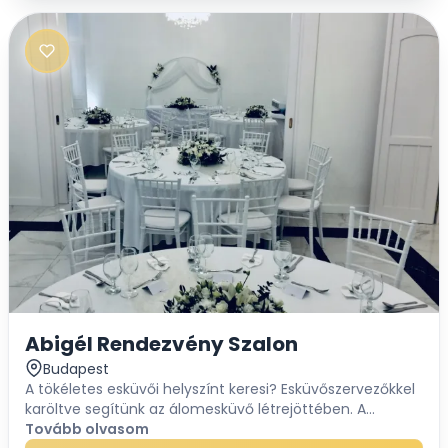
Abigél Rendezvény Szalon
Budapest
A tökéletes esküvői helyszínt keresi? Esküvőszervezőkkel
karöltve segítünk az álomesküvő létrejöttében. A
modern elegancia jegyeit viselő Abigél Rendezvény
Tovább olvasom