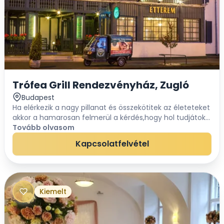
Trófea Grill Rendezvényház, Zugló
Budapest
Ha elérkezik a nagy pillanat és összekötitek az életeteket
akkor a hamarosan felmerül a kérdés,hogy hol tudjátok
ezt a csodálatos eseményt számotokra a
Tovább olvasom
legmegfelelőbben megünnepelni. Az esküvő mindenk...
Kapcsolatfelvétel
Kiemelt