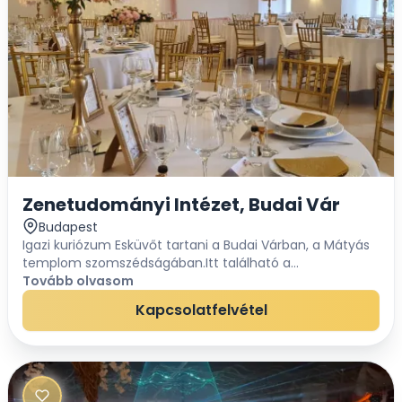
Zenetudományi Intézet, Budai Vár
Budapest
Igazi kuriózum Esküvőt tartani a Budai Várban, a Mátyás
templom szomszédságában.Itt található a
Zenetudományi Intézet. Rendkívül kedvező a
Tovább olvasom
terembérleti díj: 440.000 Ft A gyönyörűen felújított...
Kapcsolatfelvétel