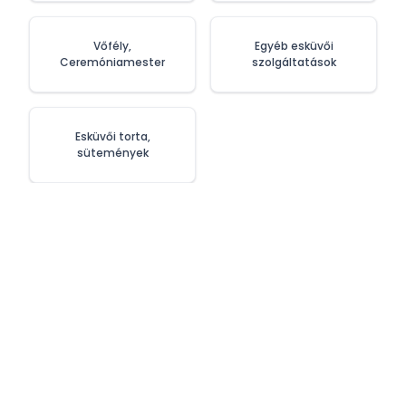
Vőfély,
Egyéb esküvői
Ceremóniamester
szolgáltatások
Esküvői torta,
sütemények