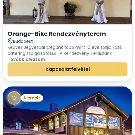
Orange-Bike Rendezvényterem
Budapest
Kedves Jegyespár!Cégünk több mint 10 éve foglalkozik
catering szolgáltatással. A Rendezvény Teraszunk
Budapest egyik legszebb részén a Római parton
Tovább olvasom
helyezkedik el, közvetlen kilátással a Dunára.Vá...
Kapcsolatfelvétel
Kiemelt