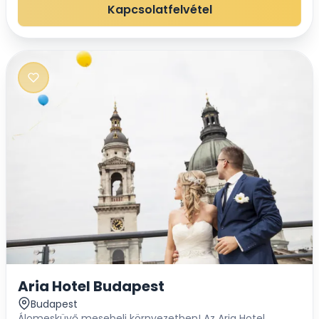
Szalonnál nem is találhat jobb helyszínt esk...
Kapcsolatfelvétel
Aria Hotel Budapest
Budapest
Álomesküvő mesebeli környezetben! Az Aria Hotel