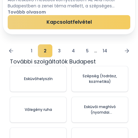
Budapestben a zenei téma mellett, a szépséges
Budapesti panoráma emeli e különleges esemény
Tovább olvasom
fényét. Tegye élete legcsodálatosabb élményét
Kapcsolatfelvétel
feledhetetlenn...
...
1
2
3
4
5
14
További szolgáltatók Budapest
Szépség (fodrász,
Esküvőhelyszín
kozmetika)
Esküvői meghívó
Vőlegény ruha
(nyomdai
szolgáltatások)