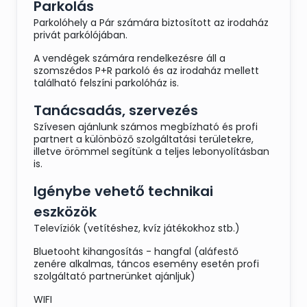
Parkolás
Parkolóhely a Pár számára biztosított az irodaház
privát parkólójában.
A vendégek számára rendelkezésre áll a
szomszédos P+R parkoló és az irodaház mellett
található felszíni parkolóház is.
Tanácsadás, szervezés
Szívesen ajánlunk számos megbízható és profi
partnert a különböző szolgáltatási területekre,
illetve örömmel segítünk a teljes lebonyolításban
is.
Igénybe vehető technikai
eszközök
Televíziók (vetítéshez, kvíz játékokhoz stb.)
Bluetooht kihangosítás - hangfal (aláfestő
zenére alkalmas, táncos esemény esetén profi
szolgáltató partnerünket ajánljuk)
WIFI