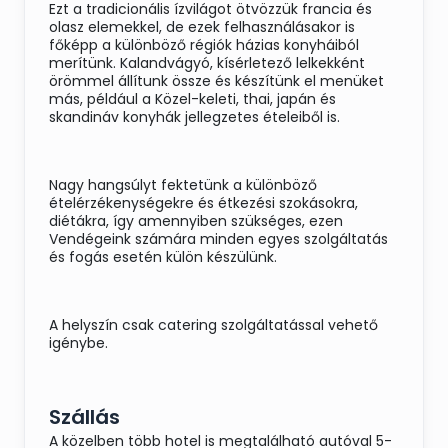
Ezt a tradicionális ízvilágot ötvözzük francia és
olasz elemekkel, de ezek felhasználásakor is
főképp a különböző régiók házias konyháiból
merítünk. Kalandvágyó, kísérletező lelkekként
örömmel állítunk össze és készítünk el menüket
más, például a Közel-keleti, thai, japán és
skandináv konyhák jellegzetes ételeiből is.
Nagy hangsúlyt fektetünk a különböző
ételérzékenységekre és étkezési szokásokra,
diétákra, így amennyiben szükséges, ezen
Vendégeink számára minden egyes szolgáltatás
és fogás esetén külön készülünk.
A helyszín csak catering szolgáltatással vehető
igénybe.
Szállás
A közelben több hotel is megtalálható autóval 5-