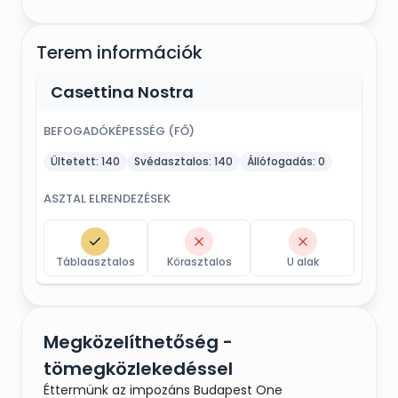
Terem információk
Casettina Nostra
BEFOGADÓKÉPESSÉG (FŐ)
Ültetett:
140
Svédasztalos:
140
Állófogadás:
0
ASZTAL ELRENDEZÉSEK
Táblaasztalos
Körasztalos
U alak
Megközelíthetőség -
tömegközlekedéssel
Éttermünk az impozáns Budapest One