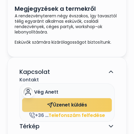
Megjegyzések a termekről
A rendezvényterem négy évszakos, így tavasztól
télig egyaránt alkalmas esküvők, családi
rendezvények, céges partyk, workshop-ok
lebonyolítására.
Esküvők számára kizárólagosságot biztosítunk.
Kapcsolat
Kontakt
Vég Anett
Üzenet küldés
+36 20 982 9009
Telefonszám felfedése
Térkép