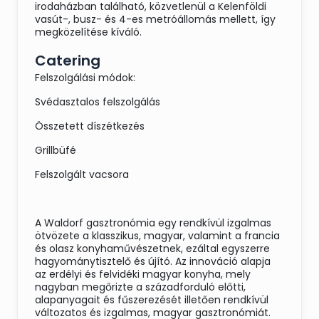
irodaházban található, közvetlenül a Kelenföldi
vasút-, busz- és 4-es metróállomás mellett, így
megközelítése kíváló.
Catering
Felszolgálási módok:
Svédasztalos felszolgálás
Összetett díszétkezés
Grillbüfé
Felszolgált vacsora
A Waldorf gasztronómia egy rendkívül izgalmas
ötvözete a klasszikus, magyar, valamint a francia
és olasz konyhaművészetnek, ezáltal egyszerre
hagyománytisztelő és újító. Az innováció alapja
az erdélyi és felvidéki magyar konyha, mely
nagyban megőrizte a századforduló előtti,
alapanyagait és fűszerezését illetően rendkívül
változatos és izgalmas, magyar gasztronómiát.