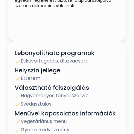
egyedi megjelenést biztosít, alapjául szolgálva
számos dekorációs stílusnak.
Lebonyolítható programok
Esküvői fogadás, díszvacsora
Helyszín jellege
Étterem
Választható felszolgálás
Hagyományos tányérszervíz
Svédasztalos
Menüvel kapcsolatos információk
Vegetáriánus menü
Gyerek kedvezmény