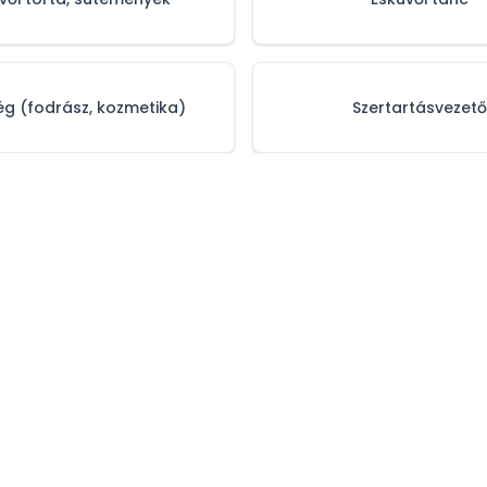
g (fodrász, kozmetika)
Szertartásvezető
tájékoztató
Impresszum
Médiaajánlat
Sz
© 2006–
2026
Esküvőhelyszín.hu. Minden jog fenntartva!