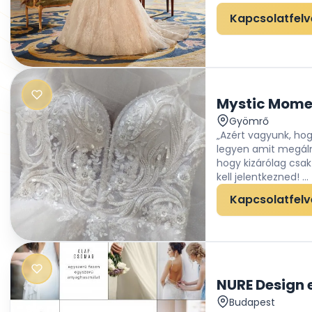
Kapcsolatfelv
Mystic Mome
Gyömrő
„Azért vagyunk, ho
legyen amit megálmo
hogy kizárólag csak
kell jelentkezned! ...
Kapcsolatfelv
NURE Design 
Budapest