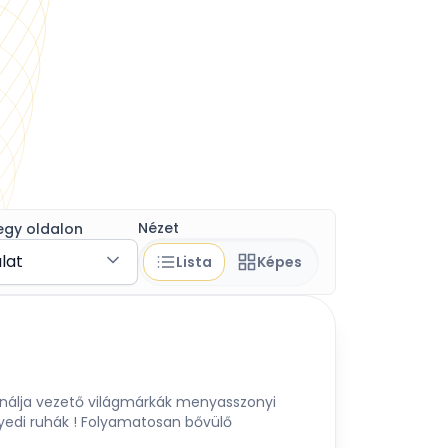
Nézet
egy oldalon
álat
Lista
Képes
ínálja vezető világmárkák menyasszonyi
gyedi ruhák ! Folyamatosan bővülő