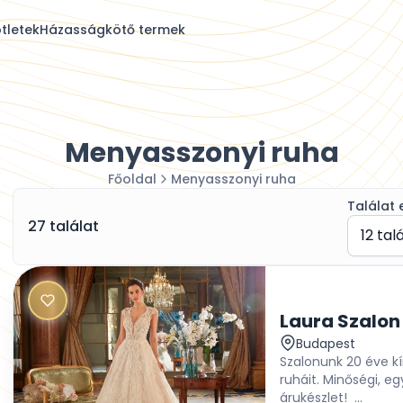
tletek
Házasságkötő termek
Menyasszonyi ruha
Főoldal
Menyasszonyi ruha
Találat 
27 találat
12 tal
Laura Szalon
Budapest
Szalonunk 20 éve k
ruháit. Minőségi, e
árukészlet! ...