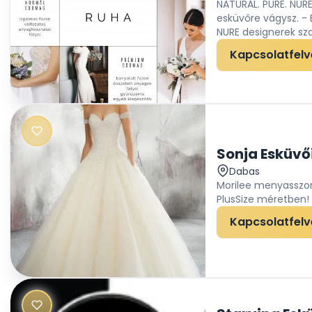
NATURAL. PURE. NURE
esküvőre vágysz. - 
NURE designerek sza
Kapcsolatfelv
Sonja Esküvő
Dabas
Morilee menyasszon
PlusSize méretben! .
Kapcsolatfelv