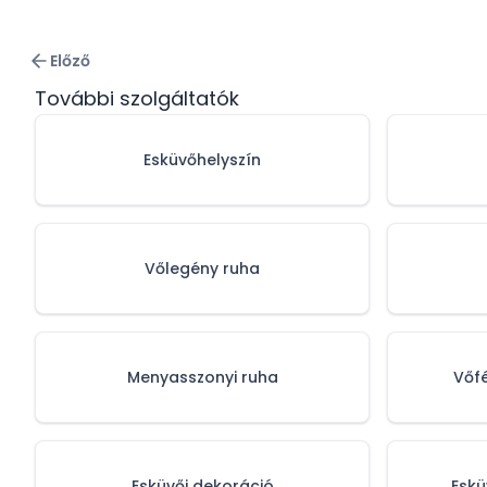
Előző
További szolgáltatók
Esküvőhelyszín
Vőlegény ruha
Menyasszonyi ruha
Vőf
Esküvői dekoráció
Eskü