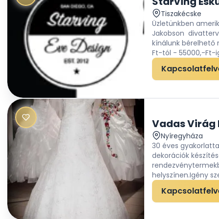
Starving Esk
Tiszakécske
Üzletünkben amerik
Jakobson divatterv
kínálunk bérelhető 
Ft-tól - 55000,-Ft-ig.
Kapcsolatfelv
Nyíregyháza
30 éves gyakorlattal
dekorációk készíté
rendezvénytermekbe
helyszínen.Igény szer
Kapcsolatfelv