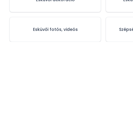
Esküvői fotós, videós
Szépsé
Adatvédelmi 