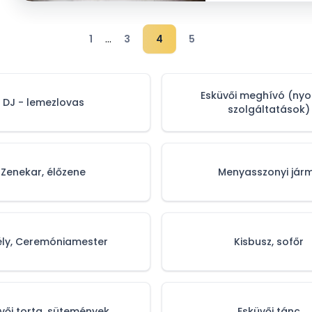
...
1
3
4
5
Esküvői meghívó (ny
DJ - lemezlovas
szolgáltatások)
Zenekar, élőzene
Menyasszonyi jár
ély, Ceremóniamester
Kisbusz, sofőr
vői torta, sütemények
Esküvői tánc