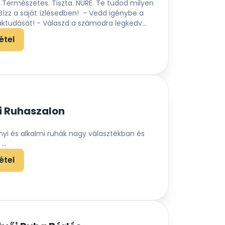
.Természetes. Tiszta. NURE. Te tudod milyen
Bízz a saját ízlésedben! - Vedd igénybe a
ktudását! - Válaszd a számodra legkedv...
étel
i Ruhaszalon
yi és alkalmi ruhák nagy választékban és
..
étel