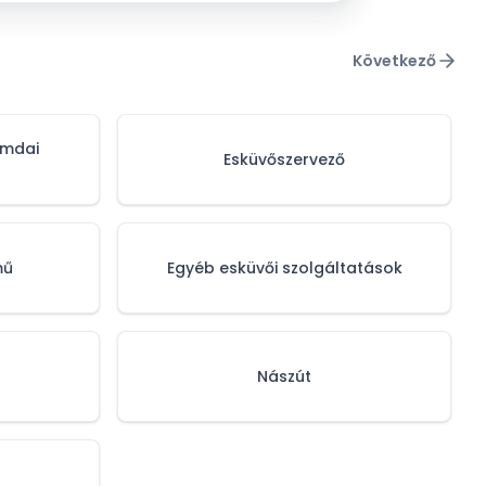
Következő
omdai
Esküvőszervező
mű
Egyéb esküvői szolgáltatások
Nászút