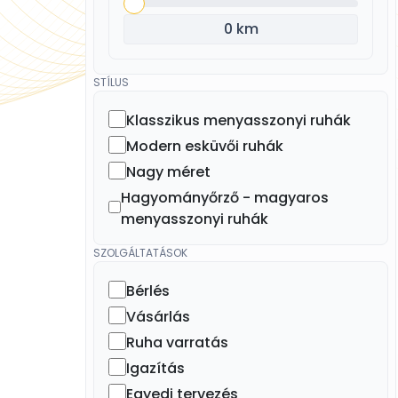
0 km
STÍLUS
Klasszikus menyasszonyi ruhák
Modern esküvői ruhák
Nagy méret
Hagyományőrző - magyaros
menyasszonyi ruhák
SZOLGÁLTATÁSOK
Bérlés
Vásárlás
Ruha varratás
Igazítás
Egyedi tervezés