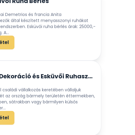
üvői Ruha Bérlés
ai Demetrios és francia Anita
ezők által készített menyasszonyi ruhákat
rendszerben. Esküvői ruha bérlés árak: 25000,-
 A...
étel
Vadas Virág Dekoráció és Esküvői Ruhaszalon
 családi vállalkozás keretében vállaljuk
sét az ország bármely területén éttermekben,
n, sátrakban vagy bármilyen külsős
...
étel