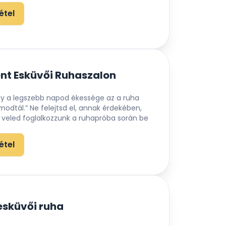
étel
nt Esküvői Ruhaszalon
gy a legszebb napod ékessége az a ruha
dtál.” Ne felejtsd el, annak érdekében,
 veled foglalkozzunk a ruhapróba során be
étel
esküvői ruha