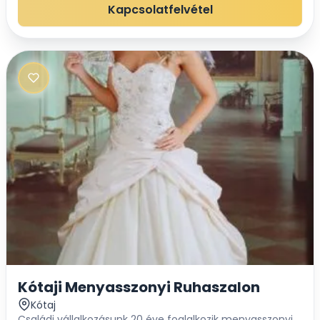
és rövid koszorúslány ruhák, a...
Kapcsolatfelvétel
Kótaji Menyasszonyi Ruhaszalon
Kótaj
Családi vállalkozásunk 20 éve foglalkozik menyasszonyi