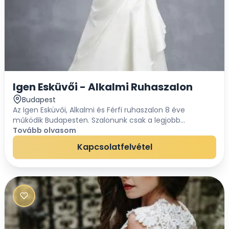
Igen Esküvői - Alkalmi Ruhaszalon
Budapest
Az Igen Esküvői, Alkalmi és Férfi ruhaszalon 8 éve
működik Budapesten. Szalonunk csak a legjobb
minőségű esküvői ruhákat és férfi öltözeteket kínálja,
Tovább olvasom
kölcsönzésre és eladásra, méretre igazítással. ...
Kapcsolatfelvétel