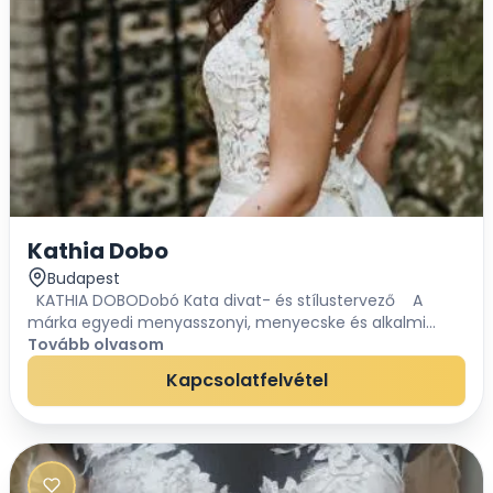
Kathia Dobo
Budapest
KATHIA DOBODobó Kata divat- és stílustervező A
márka egyedi menyasszonyi, menyecske és alkalmi
ruhák tervezésével foglalkozik. Lehetőséget biztosítunk
Tovább olvasom
kollekciós darabok vásárlásá...
Kapcsolatfelvétel