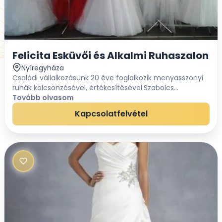
Felicita Esküvői és Alkalmi Ruhaszalon
Nyíregyháza
Családi vállalkozásunk 20 éve foglalkozik menyasszonyi
ruhák kölcsönzésével, értékesítésével.Szabolcs
megyében két szalonunkba várjuk a kedves
Tovább olvasom
megrendelőket, vásárlókat.A Felicita-szalon Nyíre...
Kapcsolatfelvétel