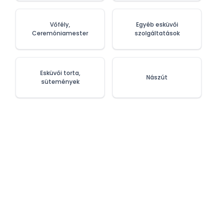
Vőfély,
Egyéb esküvői
Ceremóniamester
szolgáltatások
Esküvői torta,
Nászút
sütemények