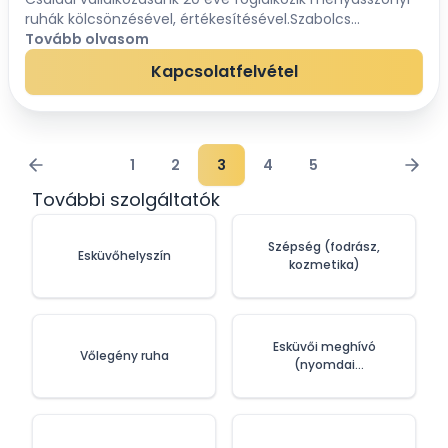
ruhák kölcsönzésével, értékesítésével.Szabolcs
megyében két szalonunkba várjuk a kedves
Tovább olvasom
megrendelőket, vásárlókat.A Felicita-szalon Nyíre...
Kapcsolatfelvétel
1
2
3
4
5
További szolgáltatók
Szépség (fodrász,
Esküvőhelyszín
kozmetika)
Esküvői meghívó
Vőlegény ruha
(nyomdai
szolgáltatások)