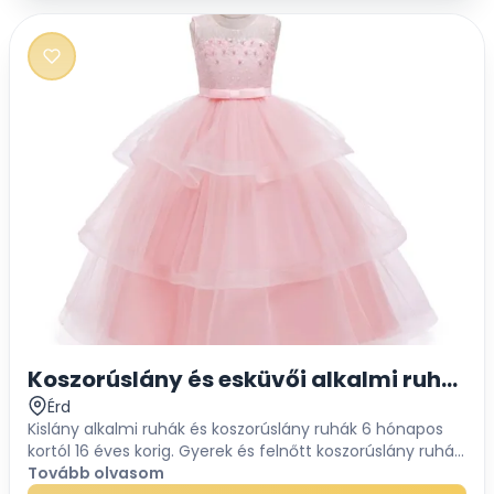
Koszorúslány és esküvői alkalmi ruha w
Érd
Kislány alkalmi ruhák és koszorúslány ruhák 6 hónapos
kortól 16 éves korig. Gyerek és felnőtt koszorúslány ruhák,
alkalmi ruhák, tüllszoknyák esküvőre.Hercegnős hosszú
Tovább olvasom