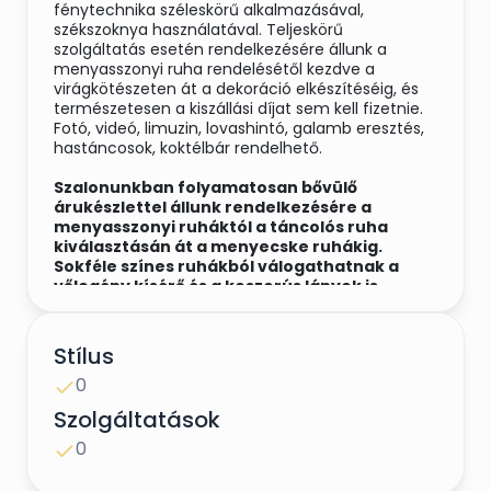
fénytechnika széleskörű alkalmazásával,
székszoknya használatával. Teljeskörű
szolgáltatás esetén rendelkezésére állunk a
menyasszonyi ruha rendelésétől kezdve a
virágkötészeten át a dekoráció elkészítéséig, és
természetesen a kiszállási díjat sem kell fizetnie.
Fotó, videó, limuzin, lovashintó, galamb eresztés,
hastáncosok, koktélbár rendelhető.
Szalonunkban folyamatosan bővülő
árukészlettel állunk rendelkezésére a
menyasszonyi ruháktól a táncolós ruha
kiválasztásán át a menyecske ruhákig.
Sokféle színes ruhákból válogathatnak a
vőlegény kísérő és a koszorús lányok is.
Uszályos ruhákhoz 2 db koszorúslány ruha az
ajándék!
Stílus
Új ruhákhoz a táncolós és a menyecske ruha is
0
jár, a meglévő készletből választva.
Szolgáltatások
Minden kiegészítőt tudunk biztosítani:
fátyol , fejdísz , kesztyű , nyaklánc , fülbevaló ,
0
esernyő , legyező , szütyő