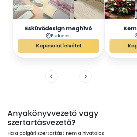
Esküvődesign meghívó
Kem
Budapest
Kapcsolatfelvétel
Kap
Anyakönyvvezető vagy
szertartásvezető?
Ha a polgári szertartást nem a hivatalos