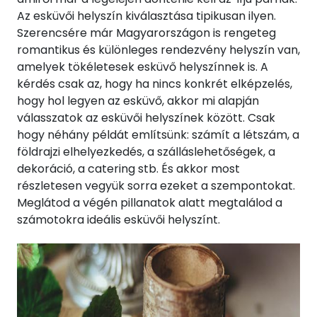
Az esküvői helyszín kiválasztása tipikusan ilyen.
Szerencsére már Magyarországon is rengeteg
romantikus és különleges rendezvény helyszín van,
amelyek tökéletesek esküvő helyszínnek is. A
kérdés csak az, hogy ha nincs konkrét elképzelés,
hogy hol legyen az esküvő, akkor mi alapján
válasszatok az esküvői helyszínek között. Csak
hogy néhány példát említsünk: számít a létszám, a
földrajzi elhelyezkedés, a szálláslehetőségek, a
dekoráció, a catering stb. És akkor most
részletesen vegyük sorra ezeket a szempontokat.
Meglátod a végén pillanatok alatt megtalálod a
számotokra ideális esküvői helyszínt.