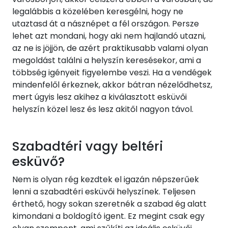
legalábbis a közelében keresgélni, hogy ne
utaztasd át a násznépet a fél országon. Persze
lehet azt mondani, hogy aki nem hajlandó utazni,
az ne is jöjjön, de azért praktikusabb valami olyan
megoldást találni a helyszín keresésekor, ami a
többség igényeit figyelembe veszi. Ha a vendégek
mindenfelől érkeznek, akkor bátran nézelődhetsz,
mert úgyis lesz akihez a kiválasztott esküvői
helyszín közel lesz és lesz akitől nagyon távol.
Szabadtéri vagy beltéri
esküvő?
Nem is olyan rég kezdtek el igazán népszerűek
lenni a szabadtéri esküvői helyszínek. Teljesen
érthető, hogy sokan szeretnék a szabad ég alatt
kimondani a boldogító igent. Ez megint csak egy