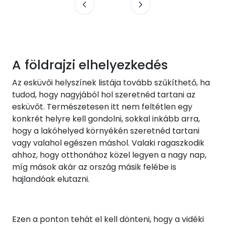
A földrajzi elhelyezkedés
Az esküvői helyszínek listája tovább szűkíthető, ha
tudod, hogy nagyjából hol szeretnéd tartani az
esküvőt. Természetesen itt nem feltétlen egy
konkrét helyre kell gondolni, sokkal inkább arra,
hogy a lakóhelyed környékén szeretnéd tartani
vagy valahol egészen máshol. Valaki ragaszkodik
ahhoz, hogy otthonához közel legyen a nagy nap,
míg mások akár az ország másik felébe is
hajlandóak elutazni.
Ezen a ponton tehát el kell dönteni, hogy a vidéki