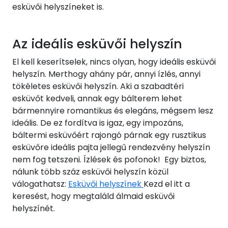
esküvői helyszíneket is.
Az ideális esküvői helyszín
El kell keserítselek, nincs olyan, hogy ideális esküvői
helyszín. Merthogy ahány pár, annyi ízlés, annyi
tökéletes esküvői helyszín. Aki a szabadtéri
esküvőt kedveli, annak egy bálterem lehet
bármennyire romantikus és elegáns, mégsem lesz
ideális. De ez fordítva is igaz, egy impozáns,
báltermi esküvőért rajongó párnak egy rusztikus
esküvőre ideális pajta jellegű rendezvény helyszín
nem fog tetszeni. Ízlések és pofonok! Egy biztos,
nálunk több száz esküvői helyszín közül
válogathatsz:
Esküvői helyszínek
Kezd el itt a
keresést, hogy megtaláld álmaid esküvői
helyszínét.