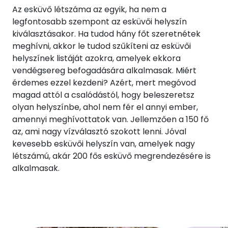
Az esküvő létszáma az egyik, ha nem a
legfontosabb szempont az esküvői helyszín
kiválasztásakor. Ha tudod hány főt szeretnétek
meghívni, akkor le tudod szűkíteni az esküvői
helyszínek listáját azokra, amelyek ekkora
vendégsereg befogadására alkalmasak. Miért
érdemes ezzel kezdeni? Azért, mert megóvod
magad attól a csalódástól, hogy beleszeretsz
olyan helyszínbe, ahol nem fér el annyi ember,
amennyi meghívottatok van. Jellemzően a 150 fő
az, ami nagy vízválasztó szokott lenni. Jóval
kevesebb esküvői helyszín van, amelyek nagy
létszámú, akár 200 fős esküvő megrendezésére is
alkalmasak.