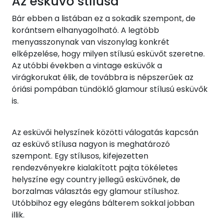
Az esküvő stílusa
Bár ebben a listában ez a sokadik szempont, de
korántsem elhanyagolható. A legtöbb
menyasszonynak van viszonylag konkrét
elképzelése, hogy milyen stílusú esküvőt szeretne.
Az utóbbi években a vintage esküvők a
virágkorukat élik, de továbbra is népszerűek az
óriási pompában tündöklő glamour stílusú esküvők
is.
Az esküvői helyszínek közötti válogatás kapcsán
az esküvő stílusa nagyon is meghatározó
szempont. Egy stílusos, kifejezetten
rendezvényekre kialakított pajta tökéletes
helyszíne egy country jellegű esküvőnek, de
borzalmas választás egy glamour stílushoz.
Utóbbihoz egy elegáns bálterem sokkal jobban
illik.