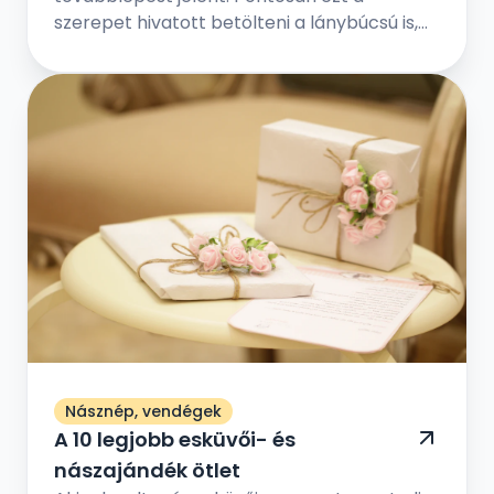
szerepet hivatott betölteni a lánybúcsú is,
de jóval vidámabb értelemben – a
menyasszony örökre hátat fordít régi
életének, és feleséggé válik. Ám előtte még
egy utolsó közös eseményt tart a
legkedvesebb barátnőivel, a hol vicces
játékokkal, fontos kérdés-válaszokkal, és
egy fergeteges bulival ünneplik meg a régi
időszak lezárását és az új időszak
megkezdését.
Násznép, vendégek
A 10 legjobb esküvői- és
nászajándék ötlet