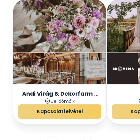
Andi Virág & Dekorfarm -
Celldömölk
Celldömölk
Kapcsolatfelvétel
Kap