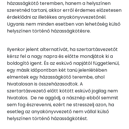
házasságkötő teremben, hanem a helyszínen
szeretnéd tartani, akkor erről érdemes előzetesen
érdeklődni az illetékes anyakönyvvezetőnél.
Ugyanis nem minden esetben van lehetőség külső
helyszínen történő házasságkötésre.
Ilyenkor jelent alternatívát, ha szertartásvezetőt
kérsz fel a nagy napra és előtte mondjátok ki a
boldogító igent. És az esküvő napjától függetlenül,
egy másik időpontban két tanú jelenlétében
elmentek egy házasságkötő terembe, ahol
hivatalosan is összeházasodtok. A
szertartásvezető előtt kötött esküvő jogilag nem
hivatalos. De ne aggódj, a násznép ebből semmit
sem fog észrevenni, ezért ne stresszelj azon, ha
esetleg az anyakönyvvezető nem vállal külső
helyszínen történő házasságkötést.