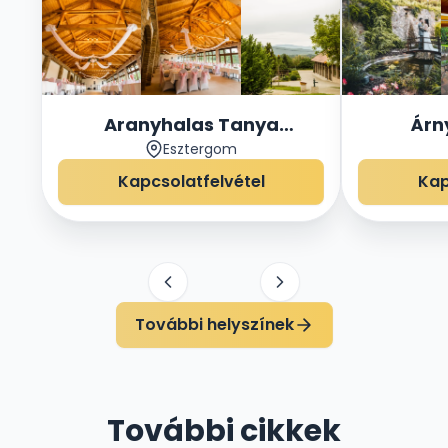
Aranyhalas Tanya
Árn
Esztergom
Rendezvényház
Rend
Kapcsolatfelvétel
Kap
További helyszínek
További cikkek