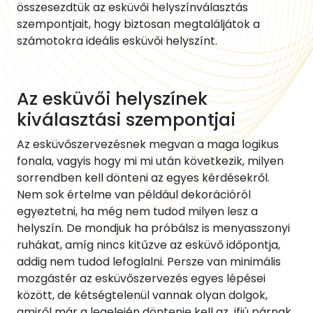
összesezdtük az esküvői helyszínválasztás
szempontjait, hogy biztosan megtaláljátok a
számotokra ideális esküvői helyszínt.
Az esküvői helyszínek
kiválasztási szempontjai
Az esküvőszervezésnek megvan a maga logikus
fonala, vagyis hogy mi mi után következik, milyen
sorrendben kell dönteni az egyes kérdésekről.
Nem sok értelme van például dekorációról
egyeztetni, ha még nem tudod milyen lesz a
helyszín. De mondjuk ha próbálsz is menyasszonyi
ruhákat, amíg nincs kitűzve az esküvő időpontja,
addig nem tudod lefoglalni. Persze van minimális
mozgástér az esküvőszervezés egyes lépései
között, de kétségtelenül vannak olyan dolgok,
amiről már a legelején döntenie kell az ifjú párnak.