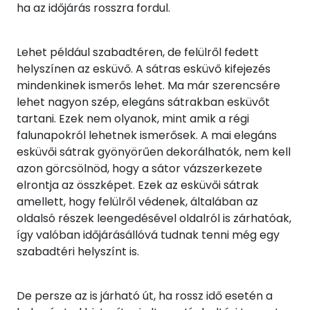
ha az időjárás rosszra fordul.
Lehet például szabadtéren, de felülről fedett
helyszínen az esküvő. A sátras esküvő kifejezés
mindenkinek ismerős lehet. Ma már szerencsére
lehet nagyon szép, elegáns sátrakban esküvőt
tartani. Ezek nem olyanok, mint amik a régi
falunapokról lehetnek ismerősek. A mai elegáns
esküvői sátrak gyönyörűen dekorálhatók, nem kell
azon görcsölnöd, hogy a sátor vázszerkezete
elrontja az összképet. Ezek az esküvői sátrak
amellett, hogy felülről védenek, általában az
oldalsó részek leengedésével oldalról is zárhatóak,
így valóban időjárásállóvá tudnak tenni még egy
szabadtéri helyszínt is.
De persze az is járható út, ha rossz idő esetén a