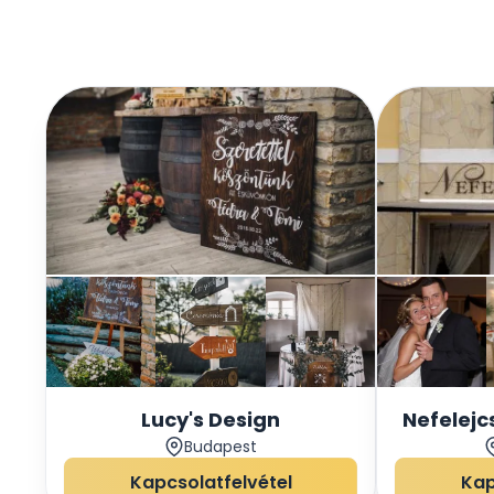
Lucy's Design
Nefelejc
Budapest
Kapcsolatfelvétel
Kap