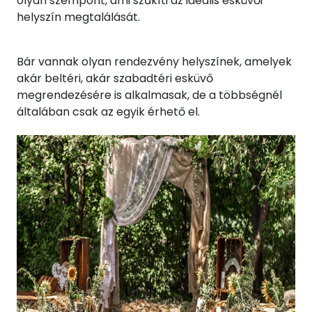
olyan szempont, ami szűkíti az ideális esküvői
helyszín megtalálását.
Bár vannak olyan rendezvény helyszínek, amelyek
akár beltéri, akár szabadtéri esküvő
megrendezésére is alkalmasak, de a többségnél
általában csak az egyik érhető el.