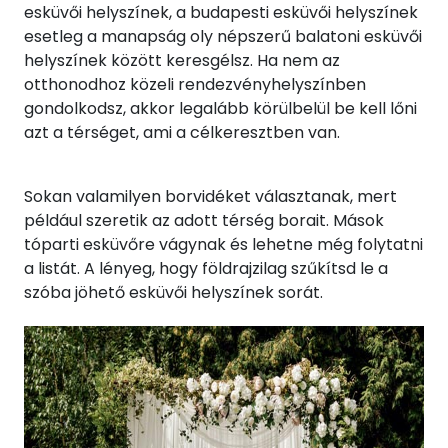
esküvői helyszínek, a budapesti esküvői helyszínek
esetleg a manapság oly népszerű balatoni esküvői
helyszínek között keresgélsz. Ha nem az
otthonodhoz közeli rendezvényhelyszínben
gondolkodsz, akkor legalább körülbelül be kell lőni
azt a térséget, ami a célkeresztben van.
Sokan valamilyen borvidéket választanak, mert
például szeretik az adott térség borait. Mások
tóparti esküvőre vágynak és lehetne még folytatni
a listát. A lényeg, hogy földrajzilag szűkítsd le a
szóba jöhető esküvői helyszínek sorát.