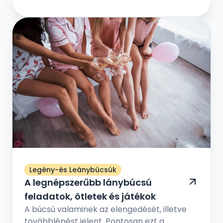
VI. kerület | VII. kerület | VIII. kerület | IX...
Legény-és Leánybúcsúk
A legnépszerűbb lánybúcsú
feladatok, ötletek és játékok
A búcsú valaminek az elengedését, illetve
továbblépést jelent. Pontosan ezt a