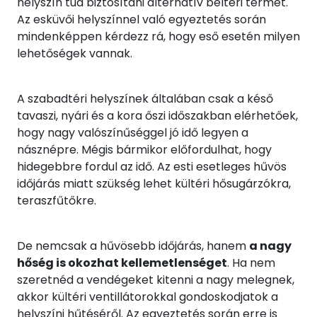
helyszín tud biztosítani alternatív beltéri termet.
Az esküvői helyszínnel való egyeztetés során
mindenképpen kérdezz rá, hogy eső esetén milyen
lehetőségek vannak.
A szabadtéri helyszínek általában csak a késő
tavaszi, nyári és a kora őszi időszakban elérhetőek,
hogy nagy valószínűséggel jó idő legyen a
násznépre. Mégis bármikor előfordulhat, hogy
hidegebbre fordul az idő. Az esti esetleges hűvös
időjárás miatt szükség lehet kültéri hősugárzókra,
teraszfűtőkre.
De nemcsak a hűvösebb időjárás, hanem
a nagy
hőség is okozhat kellemetlenséget
. Ha nem
szeretnéd a vendégeket kitenni a nagy melegnek,
akkor kültéri ventillátorokkal gondoskodjatok a
helyszíni hűtéséről. Az egyeztetés során erre is