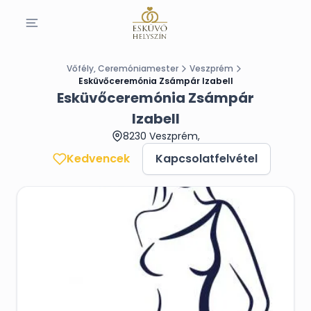
Vőfély, Ceremóniamester
Veszprém
Esküvőceremónia Zsámpár Izabell
Esküvőceremónia Zsámpár
Izabell
8230 Veszprém,
Kedvencek
Kapcsolatfelvétel