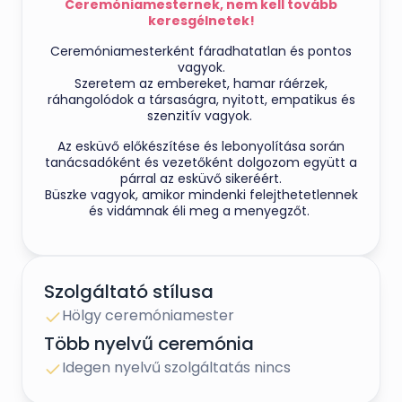
Ceremóniamesternek, nem kell tovább
keresgélnetek!
Ceremóniamesterként fáradhatatlan és pontos
vagyok.
Szeretem az embereket, hamar ráérzek,
ráhangolódok a társaságra, nyitott, empatikus és
szenzitív vagyok.
Az esküvő előkészítése és lebonyolítása során
tanácsadóként és vezetőként dolgozom együtt a
párral az esküvő sikeréért.
Büszke vagyok, amikor mindenki felejthetetlennek
és vidámnak éli meg a menyegzőt.
Az esküvőtök fontos része leszek, de a
főszereplők Ti lesztek.
A legnagyobb tisztelettel és kedvességgel
Szolgáltató stílusa
irányítom a vendégeiteket és koordinálom az
eseményeket a lakodalomban.
Hölgy ceremóniamester
Tökéletesen együttműködöm a szolgáltatóval és
így lesz ez a nap életetek
Több nyelvű ceremónia
legszebb napja.
Idegen nyelvű szolgáltatás nincs
"Ahogy ti szeretnétek!"