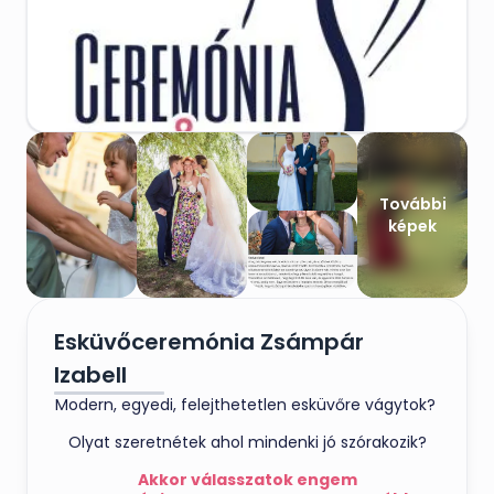
További
képek
Esküvőceremónia Zsámpár
Izabell
Modern, egyedi, felejthetetlen esküvőre vágytok?
Olyat szeretnétek ahol mindenki jó szórakozik?
Akkor válasszatok engem