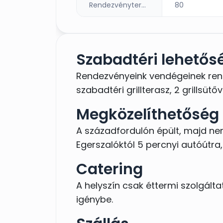
Rendezvényterem
80
Szabadtéri lehetős
Rendezvényeink vendégeinek rend
szabadtéri grillterasz, 2 grillsüt
Megközelíthetőség
A századfordulón épült, majd nem
Egerszalóktól 5 percnyi autóútra
Catering
A helyszín csak éttermi szolgált
igénybe.