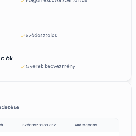
Polgári esküvői szertartás
Svédasztalos
ciók
Gyerek kedvezmény
endezése
Ültetett kiszolgálás (fő)
Svédasztalos kiszolgálás
Állófogadás