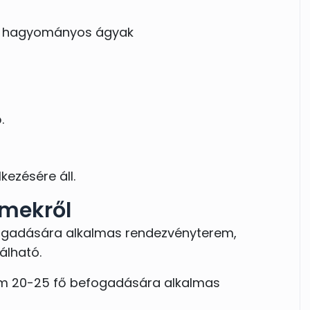
s hagyományos ágyak
.
kezésére áll.
rmekről
fogadására alkalmas rendezvényterem,
álható.
um 20-25 fő befogadására alkalmas