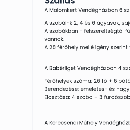
Szállás
A Malomkert Vendégházban 6 szo
A szobáink 2, 4 és 6 ágyasak, saj
A szobákban - felszereltségtől 
vannak.
A 28 férőhely mellé igény szerint
A Babérliget Vendégházban 4 szo
Férőhelyek száma: 26 fő + 6 pót
Berendezése: emeletes- és ha
Elosztása: 4 szoba + 3 fürdőszo
A Kerecsendi Műhely Vendégházb