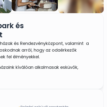
ark és
t
házak és Rendezvényközpont, valamint a
skodnak arról, hogy az odaérkezők
ek fel élményekkel.
ázaink kíválóan alkalmasak esküvők,