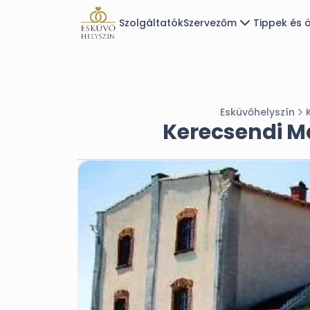
Szolgáltatók
Szervezőm
Tippek és ö
Esküvőhelyszín
Kerecsendi M