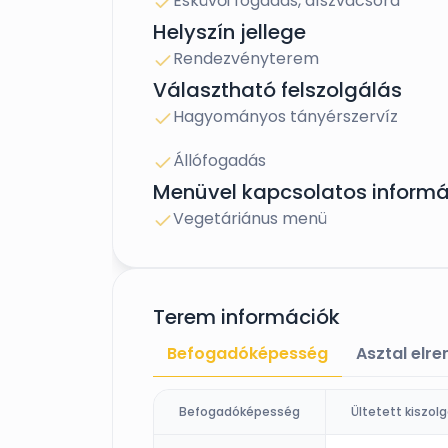
Esküvői fogadás, díszvacsora
Helyszín jellege
Rendezvényterem
Választható felszolgálás
Hagyományos tányérszervíz
Állófogadás
Menüvel kapcsolatos informá
Vegetáriánus menü
Terem információk
Befogadóképesség
Asztal elr
Befogadóképesség