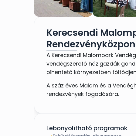
Kerecsendi Malomp
Rendezvényközpon
A Kerecsendi Malompark Vendég
vendégszerető házigazdák gondo
pihentető környezetben töltődjen
A száz éves Malom és a Vendégh
rendezvények fogadására.
Lebonyolítható programok