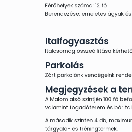
Férőhelyek száma: 12 fő
Berendezése: emeletes ágyak é
Italfogyasztás
Italcsomag összeállítása kérhető
Parkolás
Zárt parkolónk vendégeink rendel
Megjegyzések a te
A Malom alsó szintjén 100 fő be
valamint fogadóterem és bár tal
A második szinten 4 db, maxim
tárgyaló- és tréningtermek.