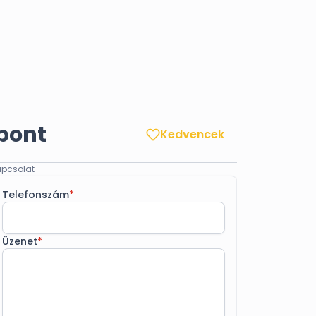
pont
Kedvencek
pcsolat
Telefonszám
*
Üzenet
*