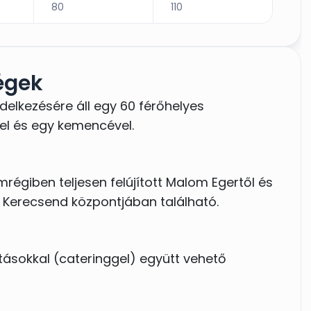
80
110
égek
elkezésére áll egy 60 férőhelyes
ővel és egy kemencével.
régiben teljesen felújított Malom Egertől és
, Kerecsend központjában található.
atásokkal (cateringgel) együtt vehető