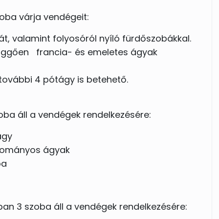
ba várja vendégeit:
át, valamint folyosóról nyíló fürdőszobákkal.
függően francia- és emeletes ágyak
 további 4 pótágy is betehető.
ba áll a vendégek rendelkezésére:
ágy
gyományos ágyak
ba
an 3 szoba áll a vendégek rendelkezésére: