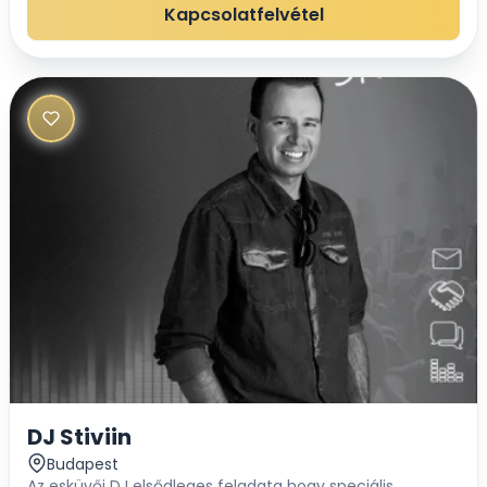
hitvallásunk a szórakoztatás felsőfo...
Kapcsolatfelvétel
DJ Stiviin
Budapest
Az esküvői DJ elsődleges feladata hogy speciális