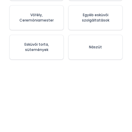
Vőfély,
Egyéb esküvői
Ceremóniamester
szolgáltatások
Esküvői torta,
Nászút
sütemények