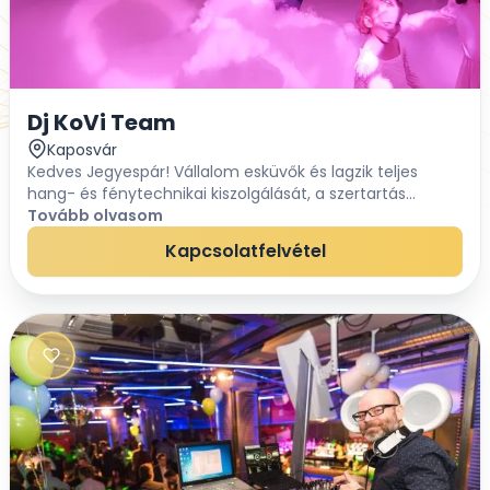
Dj KoVi Team
Kaposvár
Kedves Jegyespár! Vállalom esküvők és lagzik teljes
hang- és fénytechnikai kiszolgálását, a szertartás
hangosítását, valamint a lakodalmi buli során a DJ
Tovább olvasom
szolgáltatást. Modern, megbízható techniká...
Kapcsolatfelvétel