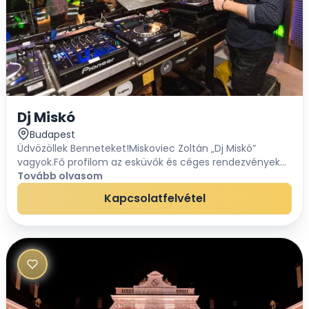
Dj Miskó
Budapest
Üdvözöllek Benneteket!Miskoviec Zoltán „Dj Miskó”
vagyok.Fő profilom az esküvők és céges rendezvények
zenei szolgáltatása, mely terén több éves tapasztalattal
Tovább olvasom
rendelkezem. Az elmúlt évek alatt...
Kapcsolatfelvétel