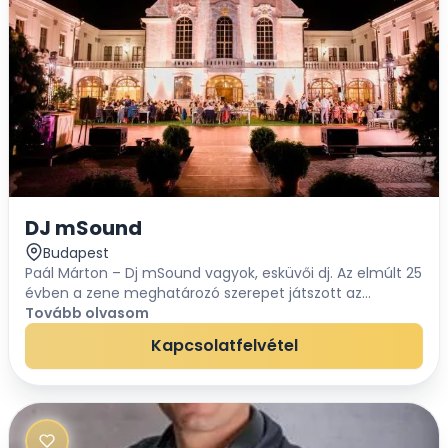
DJ mSound
Budapest
Paál Márton – Dj mSound vagyok, esküvői dj. Az elmúlt 25
évben a zene meghatározó szerepet játszott az
életemben.15 éves koromtól kezdve a figyelmem erősen
Tovább olvasom
a lemezjátszók irányába terelődött, időm...
Kapcsolatfelvétel