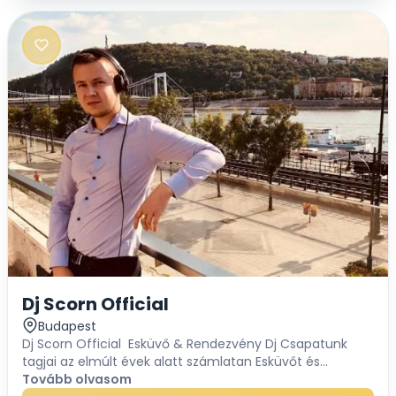
Dj Scorn Official
Budapest
Dj Scorn Official Esküvő & Rendezvény Dj Csapatunk
tagjai az elmúlt évek alatt számlatan Esküvőt és
Rendezvényt bonyolítottak le sikeresen. Hivatásunk /
Tovább olvasom