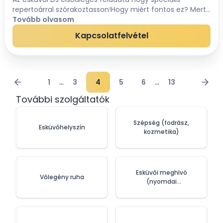
repertoárral szórakoztasson!Hogy miért fontos ez? Mert
jelen van minden korosztály!Esküvői DJ pályafutásom
Tovább olvasom
során mindig odafigyeltem arra, hogy az...
Kapcsolatfelvétel
...
...
1
3
4
5
6
13
További szolgáltatók
Szépség (fodrász,
Esküvőhelyszín
kozmetika)
Esküvői meghívó
Vőlegény ruha
(nyomdai
szolgáltatások)