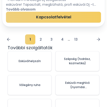
esküvőre! Tapasztalt, megbízható, profi esküvői Dj -t
kerestek a nagy napra?Az elmúlt több mint 12 év alatt
Tovább olvasom
törekedtem rá, hogy mindig jobbés magasabb sz...
Kapcsolatfelvétel
...
1
2
3
4
13
További szolgáltatók
Szépség (fodrász,
Esküvőhelyszín
kozmetika)
Esküvői meghívó
Vőlegény ruha
(nyomdai
szolgáltatások)