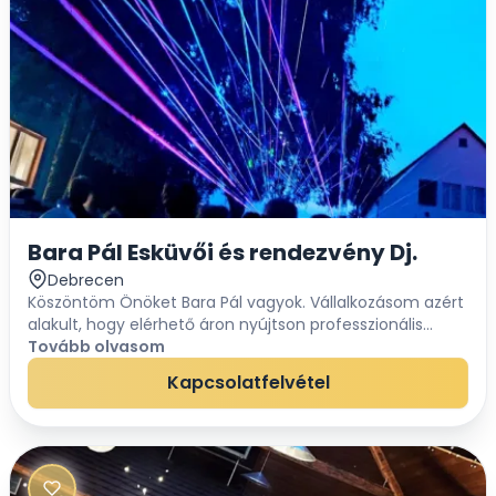
Bara Pál Esküvői és rendezvény Dj.
Debrecen
Köszöntöm Önöket Bara Pál vagyok. Vállalkozásom azért
alakult, hogy elérhető áron nyújtson professzionális
szolgáltatásokat cégeknek és magánszemélyeknek
Tovább olvasom
egyaránt. Legyen szó kisebb 50-100 fős ren...
Kapcsolatfelvétel