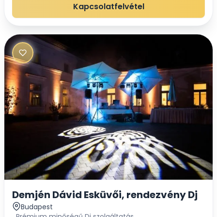
fénytechnikával vállaljuk esküvőkön a
Kapcsolatfelvétel
zeneszolgáltatást....
Demjén Dávid Esküvői, rendezvény Dj
Budapest
Prémium minőségű Dj szolgáltatás