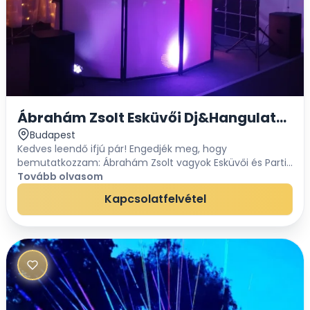
Ábrahám Zsolt Esküvői Dj&Hangulatmest
Budapest
Kedves leendő ifjú pár! Engedjék meg, hogy
bemutatkozzam: Ábrahám Zsolt vagyok Esküvői és Parti
Dj.Leinformálható nívós referenciával, komplett
Tovább olvasom
minőségi hang és fénytechnikával,rendkívűl széles...
Kapcsolatfelvétel