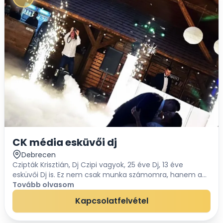
CK média esküvői dj
Debrecen
Czipták Krisztián, Dj Czipi vagyok, 25 éve Dj, 13 éve
esküvői Dj is. Ez nem csak munka számomra, hanem a
hobbim is. Éppen ezért tudok minden esküvőt a
Tovább olvasom
legnagyobb odaadással csinálni, mintha csak a saj...
Kapcsolatfelvétel