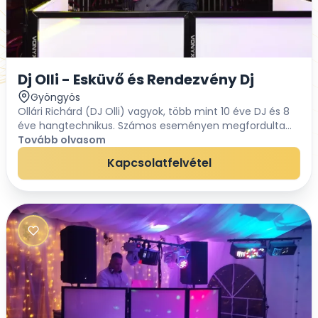
Dj Olli - Esküvő és Rendezvény Dj
Gyöngyös
Ollári Richárd (DJ Olli) vagyok, több mint 10 éve DJ és 8
éve hangtechnikus. Számos eseményen megfordultam
már, ebből kifolyólag rengeteg tapasztalatot gyűjtöttem
Tovább olvasom
minden területen. Garantálni tudom, h...
Kapcsolatfelvétel