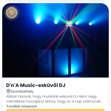
D'n'A Music-esküvői DJ
Szombathely
Abban hiszünk, hogy munkánk esküvői DJ-ként nagy
mértékben hozzájárul ahhoz, hogy ez a nap számotokra
felejthetetlen maradjon. Teljes hang- és
Tovább olvasom