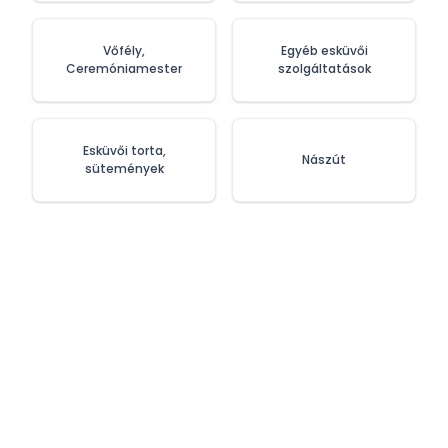
Vőfély,
Egyéb esküvői
Ceremóniamester
szolgáltatások
Esküvői torta,
Nászút
sütemények