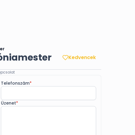
er
móniamester
Kedvencek
pcsolat
Telefonszám
*
Üzenet
*