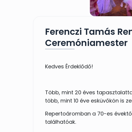
Ferenczi Tamás Ren
Ceremóniamester
Kedves Érdeklődő!
Több, mint 20 éves tapasztalatt
több, mint 10 éve esküvőkön is ze
Repertoáromban a 70-es évektől
találhatóak.