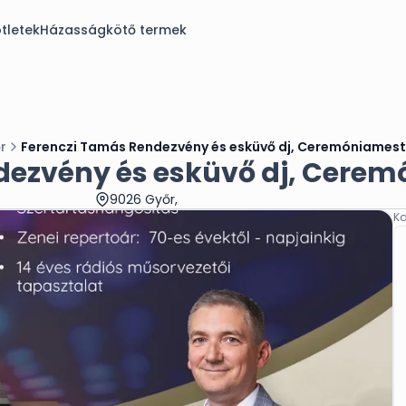
tletek
Házasságkötő termek
r
Ferenczi Tamás Rendezvény és esküvő dj, Ceremóniamest
dezvény és esküvő dj, Cere
9026 Győr,
Ka