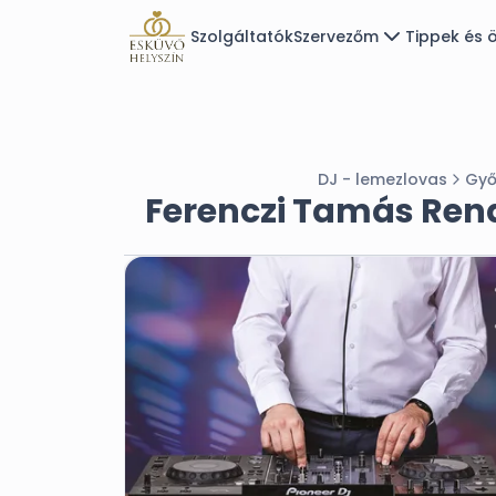
Szolgáltatók
Szervezőm
Tippek és ö
DJ - lemezlovas
Győ
Ferenczi Tamás Ren