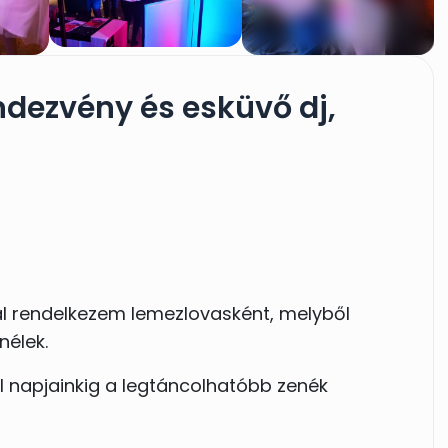
dezvény és esküvő dj,
al rendelkezem lemezlovasként, melyből
nélek.
 napjainkig a legtáncolhatóbb zenék