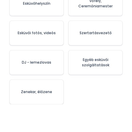
Vőfély,
Esküvőhelyszín
Ceremóniamester
Esküvői fotós, videós
Szertartásvezető
Egyéb esküvői
DJ - lemezlovas
szolgáltatások
Zenekar, élőzene