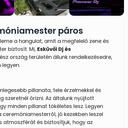
emóniamester páros
leme a hangulat, amit a megfelelő zene és
r biztosít. Mi,
Esküvői Dj és
gész ország területén állunk rendelkezésedre,
 legyen.
nlegesebb pillanata, tele érzelmekkel és
szeretnél őrizni. Az általunk nyújtott
gy minden pillanat tökéletes lesz. Legyen
 a ceremóniamesterről, jó kezekben leszel
s atmoszférát és biztosítjuk, hogy az