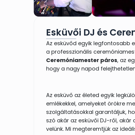
Esküvői DJ és Cer
Az esküvőd egyik legfontosabb e
a professzionális ceremóniameste
Ceremóniamester páros
, az e
hogy a nagy napod felejthetetlen
Az esküvő az életed egyik legkülö
emlékekkel, amelyeket örökre meg 
szolgáltatásokkal garantáljuk, ho
szó akár az esküvői DJ-ről, akár
velünk. Mi megteremtjük az ideáli