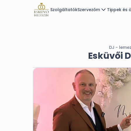
Szolgáltatók
Szervezőm
Tippek és ö
DJ - leme
Esküvői 