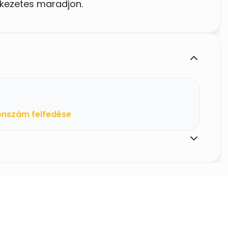
kezetes maradjon.
a)
onszám felfedése