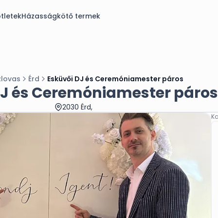
tletek
Házasságkötő termek
zlovas
Érd
Esküvői DJ és Ceremóniamester páros
DJ és Ceremóniamester páros
2030 Érd,
Ka