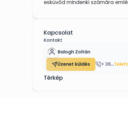
esküvőd mindenki számára emlé
Állunk szíves rendelkezésedre!
Kapcsolat
Zoli és Zsolt (A KlubZene Csapat
Kontakt
Balogh Zoltán
Üzenet küldés
+ 36 70 384 9002
Telef
Térkép