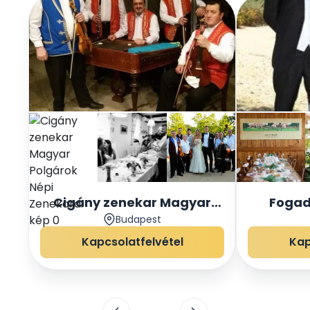
Cigány zenekar Magyar
Fogad
Budapest
Polgárok Népi Zenekara.
Kapcsolatfelvétel
Kap