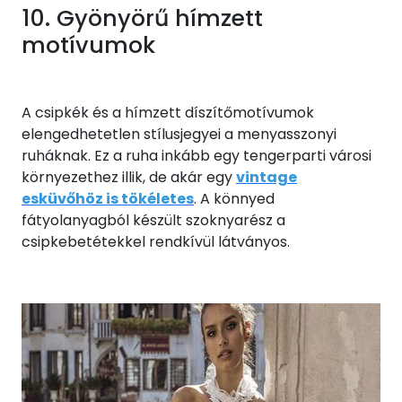
10. Gyönyörű hímzett
motívumok
A csipkék és a hímzett díszítőmotívumok
elengedhetetlen stílusjegyei a menyasszonyi
ruháknak. Ez a ruha inkább egy tengerparti városi
környezethez illik, de akár egy
vintage
esküvőhöz is tökéletes
. A könnyed
fátyolanyagból készült szoknyarész a
csipkebetétekkel rendkívül látványos.