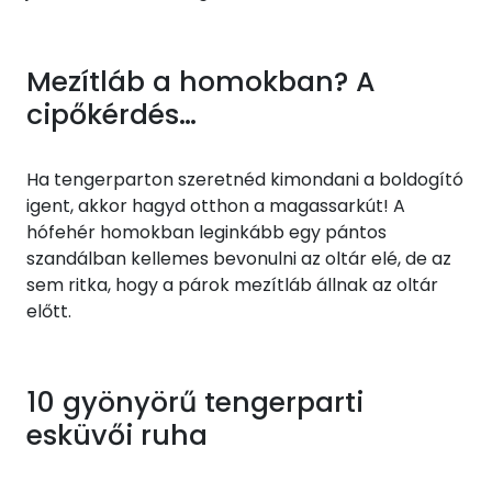
Mezítláb a homokban? A
cipőkérdés…
Ha tengerparton szeretnéd kimondani a boldogító
igent, akkor hagyd otthon a magassarkút! A
hófehér homokban leginkább egy pántos
szandálban kellemes bevonulni az oltár elé, de az
sem ritka, hogy a párok mezítláb állnak az oltár
előtt.
10 gyönyörű tengerparti
esküvői ruha