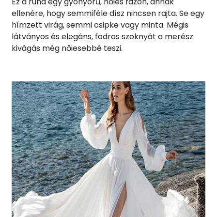
Ez a ruha egy gyönyörű, nőies fazon, annak
ellenére, hogy semmiféle dísz nincsen rajta. Se egy
hímzett virág, semmi csipke vagy minta. Mégis
látványos és elegáns, fodros szoknyát a merész
kivágás még nőiesebbé teszi.