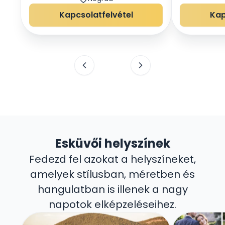
Rendezvényközpont
Nógrád
Kapcsolatfelvétel
Kap
Esküvői helyszínek
Fedezd fel azokat a helyszíneket,
amelyek stílusban, méretben és
hangulatban is illenek a nagy
napotok elképzeléseihez.