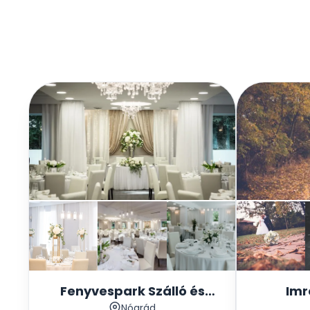
Fenyvespark Szálló és
Imr
Nógrád