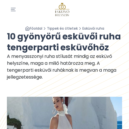
Főoldal
Tippek és ötletek
Esküvői ruha
10 gyönyörű esküvői ruha
tengerparti esküvőhöz
A menyasszonyi ruha stílusát mindig az esküvő
helyszíne, maga a miliő határozza meg. A
tengerparti esküvői ruháknak is megvan a maga
jellegzetessége.