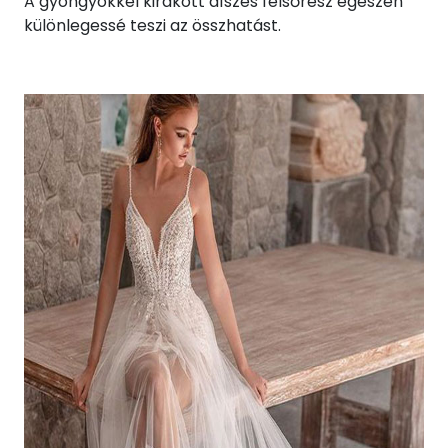
A gyöngyökkel kirakott díszes felsőrész egészen
különlegessé teszi az összhatást.