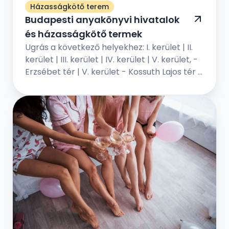
Házasságkötő terem
Budapesti anyakönyvi hivatalok
és házasságkötő termek
Ugrás a következő helyekhez: I. kerület | II.
kerület | III. kerület | IV. kerület | V. kerület, -
Erzsébet tér | V. kerület - Kossuth Lajos tér |
VI. kerület | VII. kerület | VIII. kerület | IX...