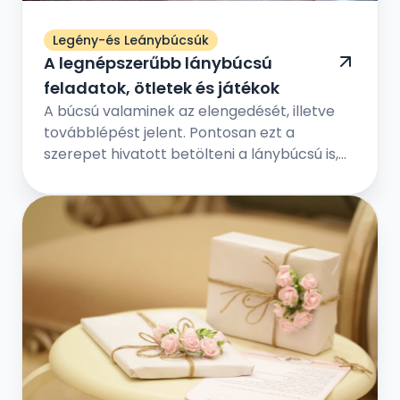
Legény-és Leánybúcsúk
A legnépszerűbb lánybúcsú
feladatok, ötletek és játékok
A búcsú valaminek az elengedését, illetve
továbblépést jelent. Pontosan ezt a
szerepet hivatott betölteni a lánybúcsú is,
de jóval vidámabb értelemben – a
menyasszony örökre hátat fordít régi
életének, és feleséggé válik. Ám előtte még
egy utolsó közös eseményt tart a
legkedvesebb barátnőivel, a hol vicces
játékokkal, fontos kérdés-válaszokkal, és
egy fergeteges bulival ünneplik meg a régi
időszak lezárását és az új időszak
megkezdését.