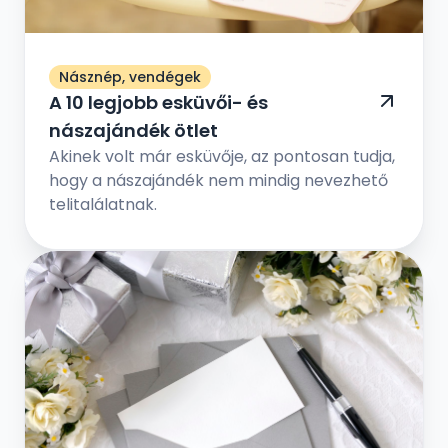
Násznép, vendégek
A 10 legjobb esküvői- és
nászajándék ötlet
Akinek volt már esküvője, az pontosan tudja,
hogy a nászajándék nem mindig nevezhető
telitalálatnak.