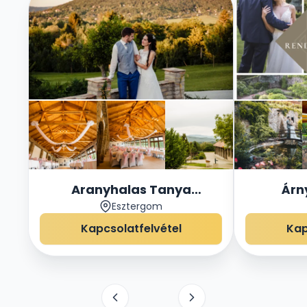
Aranyhalas Tanya
Árn
Esztergom
Rendezvényház
Rend
Kapcsolatfelvétel
Kap