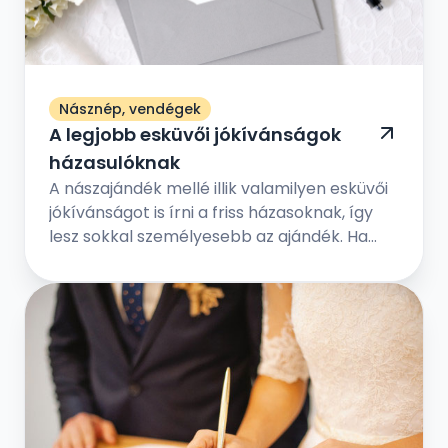
Násznép, vendégek
A legjobb esküvői jókívánságok
házasulóknak
A nászajándék mellé illik valamilyen esküvői
jókívánságot is írni a friss házasoknak, így
lesz sokkal személyesebb az ajándék. Ha
elég kreatívnak érzed magad, akkor
foghatod személyesre is az esküvői
gratulációt. De ha nincs írói vénád, akkor
máshonnan is inspirálódhatsz.