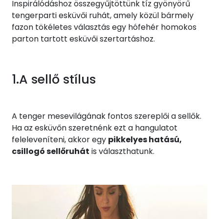
Inspirálódáshoz összegyűjtöttünk tíz gyönyörű
tengerparti esküvői ruhát, amely közül bármely
fazon tökéletes választás egy hófehér homokos
parton tartott esküvői szertartáshoz.
1.A sellő stílus
A tenger mesevilágának fontos szereplői a sellők.
Ha az esküvőn szeretnénk ezt a hangulatot
feleleveníteni, akkor egy
pikkelyes hatású,
csillogó sellőruhát
is választhatunk.