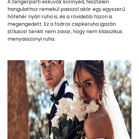
A tengerparti esküvők könnyed, fesztelen
hangulathoz remekül passzol akár egy egyszerű
hófehér nyári ruha is, és a rövidebb fazon is
megengedett. Ez a fodros csipkeruha igazán
stílusos! Senkit nem zavar, hogy nem klasszikus
menyasszonyi ruha.