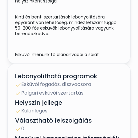
helyszínként szolgál.
Kinti és benti szertartások lebonyolítására
egyaránt van lehetőség, mindez létszámfüggő
50-200 fős esküvők lebonyyolítására vagyunk
berendezkedve.
Esküvői menünk fő alapanyagai a saját
gazdaságunk által tenyésztett, legeltetett
marháink, illetve Lovas 40 km-es körzetében
megtalálható kistermelők, őstermelők portékái.
Lebonyolítható programok
Italkínálatunkban megtalálhatók a régió
Esküvői fogadás, díszvacsora
borászainak gondosan összeválogatott, díjnyertes
Polgári esküvői szertartás
borai.
Helyszín jellege
Különleges
Egyedi elképzeléseket egyeztetve bérbe adjuk a
pázsitot, a panziót, lovaskocsit tudunk biztosítani
Választható felszolgálás
lovakkal és hajtóval együtt.
0
Sátrak, asztalok, székek és bazár bérlésére is