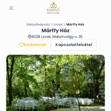
Esküvőhelyszín
Lovas
Márffy Ház
Márffy Ház
8228 Lovas, Malomvölgy u. 35.
Kedvencek
Kapcsolatfelvétel