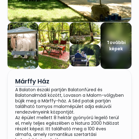
További
képek
Márffy Ház
A Balaton északi partján Balatonfüred és
Balatonalmádi között, Lovason a Malom-völgyben
bújik meg a Márffy-ház. A Séd patak partján
található tornyos malomépület adja esküvői
rendezvényeink központját.
Az épület mellett 8 hektár gyönyörű legelő terül
el, mely teljes egészében a Natura 2000 hálózat
részét képezi. Itt található meg a 100 éves
almafa, amely romantikus szertartási