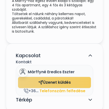
A Márffy-ház egész évben kiadja 5 szobáját: egy
4 fős apartmant, egy 4 fős és 3 kétágyas
szobáját.
Töltsetek el nálunk néhány kellemes napot,
gyerekekkel, családdal, a párotokkal!
Állatbarát szálláshely vagyunk, kedvenceiteket is
szívesen látjuk. A szálláshoz igény szerint étkezést
is biztosítunk.
Kapcsolat
Kontakt
Márffyné Eredics Eszter
Üzenet küldés
+36-20-293-6565
Telefonszám felfedése
Térkép