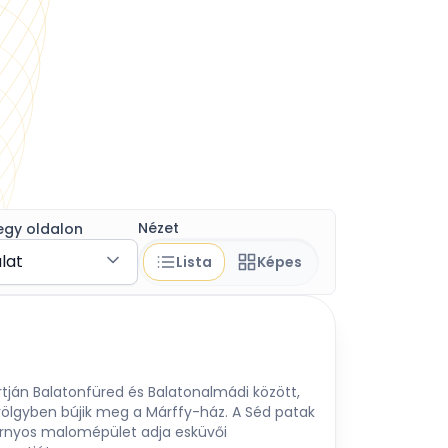
Nézet
egy oldalon
álat
Lista
Képes
rtján Balatonfüred és Balatonalmádi között,
lgyben bújik meg a Márffy-ház. A Séd patak
tornyos malomépület adja esküvői