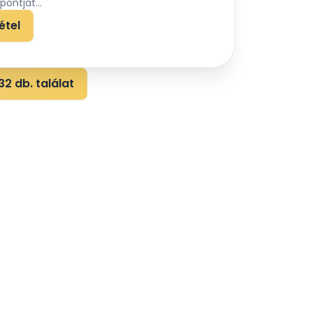
ontját...
étel
2 db. találat