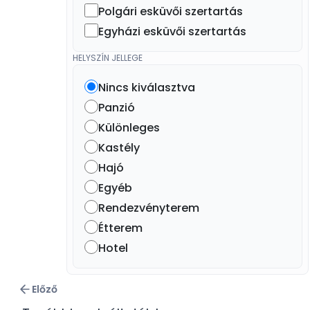
Polgári esküvői szertartás
Egyházi esküvői szertartás
HELYSZÍN JELLEGE
Nincs kiválasztva
Panzió
Különleges
Kastély
Hajó
Egyéb
Rendezvényterem
Étterem
Hotel
Előző