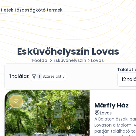
tletek
Házasságkötő termek
Esküvőhelyszín Lovas
Főoldal
Esküvőhelyszín
Lovas
Találat 
1 találat
1
Szűrés aktív
12 tal
Márffy Ház
Lovas
A Balaton északi pa
Lovason a Malom-vö
partján található 