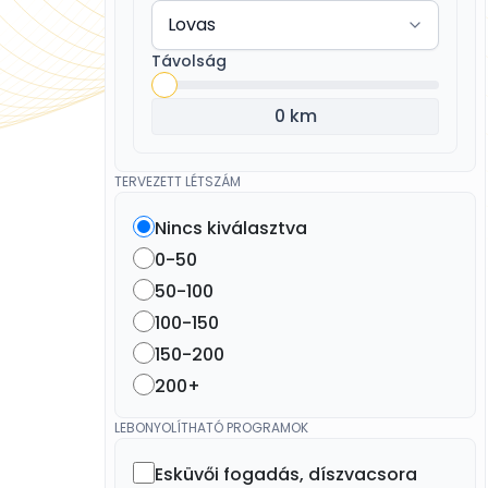
Távolság
0 km
TERVEZETT LÉTSZÁM
Nincs kiválasztva
0-50
50-100
100-150
150-200
200+
LEBONYOLÍTHATÓ PROGRAMOK
Esküvői fogadás, díszvacsora