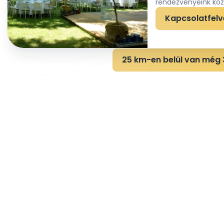
rendezvényeink közp
Kapcsolatfelv
25 km-en belül van még 3