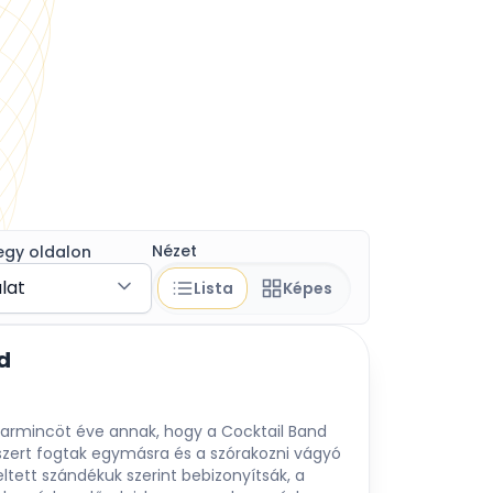
Nézet
egy oldalon
álat
Lista
Képes
d
armincöt éve annak, hogy a Cocktail Band
szert fogtak egymásra és a szórakozni vágyó
ltett szándékuk szerint bebizonyítsák, a