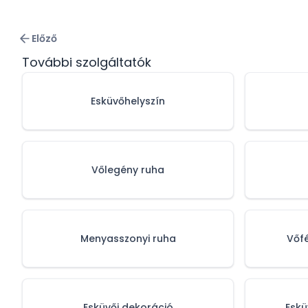
Előző
További szolgáltatók
Esküvőhelyszín
Vőlegény ruha
Menyasszonyi ruha
Vőf
Esküvői dekoráció
Eskü