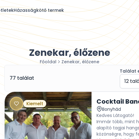
tletek
Házasságkötő termek
Zenekar, élőzene
Főoldal
Zenekar, élőzene
Találat 
77 találat
12 tal
Cocktail Ban
Kiemelt
Bonyhád
Kedves Látogató!
Immár több, mint h
alapító tagjai hang
közönségre, hogy fe