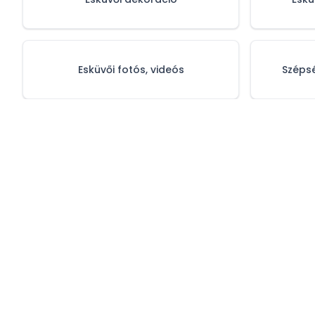
Esküvői fotós, videós
Szépsé
Adatvédelmi 