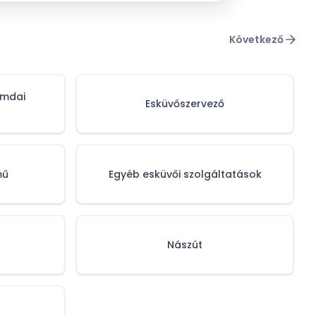
Következő
omdai
Esküvőszervező
mű
Egyéb esküvői szolgáltatások
Nászút