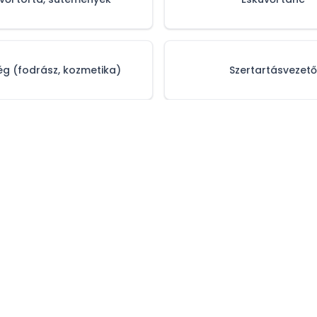
g (fodrász, kozmetika)
Szertartásvezető
tájékoztató
Impresszum
Médiaajánlat
Sz
© 2006–
2026
Esküvőhelyszín.hu. Minden jog fenntartva!