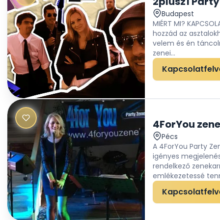
2plusz1 Party
Budapest
MIÉRT MI? KAPCSOL
hozzád az asztalokh
velem és én táncol
zenei...
Kapcsolatfelv
4ForYou zen
Pécs
A 4ForYou Party Zen
igényes megjelenésű
rendelkező zenekar
emlékezetessé tenn
Kapcsolatfelv