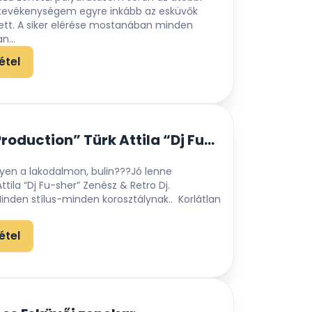
 tevékenységem egyre inkább az esküvők
lett. A siker elérése mostanában minden
n...
étel
“Türk Music Production” Türk Attila “Dj Fu-sher” Zenész & Esküvői Dj. egyszemélyben
gyen a lakodalmon, bulin???Jó lenne
tila “Dj Fu-sher” Zenész & Retro Dj.
nden stílus-minden korosztálynak.. Korlátlan
étel