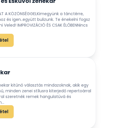
 es Esküvői zenekar
AT A KÖZÖNSÉGGELKimegyünk a tánctérre,
oz és igen..együtt bulizunk. Te énekelni fogsz
ni Veled! IMPROVIZÁCIÓ ÉS CSAK ÉLŐBENNincs
étel
ekar
ekar kitűnő választás mindazoknak, akik egy
, minden zenei stílusra kiterjedő repertoárral
ral szeretnék remek hangulatúvá és
...
étel