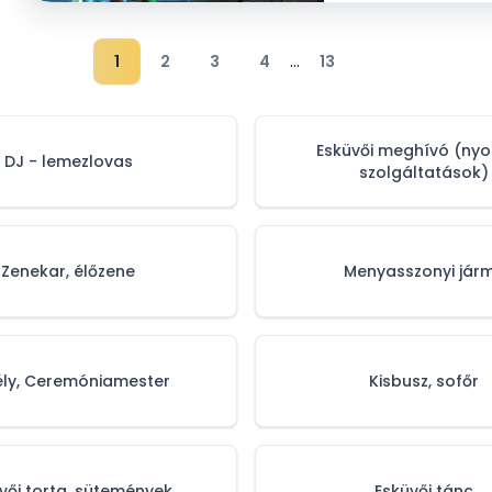
...
1
2
3
4
13
Esküvői meghívó (ny
DJ - lemezlovas
szolgáltatások)
Zenekar, élőzene
Menyasszonyi jár
ély, Ceremóniamester
Kisbusz, sofőr
vői torta, sütemények
Esküvői tánc