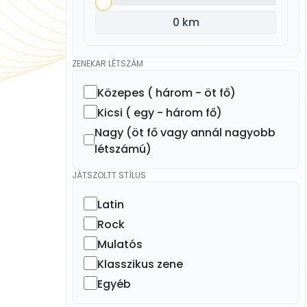
0 km
ZENEKAR LÉTSZÁM
Közepes ( három - öt fő)
Kicsi ( egy - három fő)
Nagy (öt fő vagy annál nagyobb
létszámú)
JÁTSZOLTT STÍLUS
Latin
Rock
Mulatós
Klasszikus zene
Egyéb