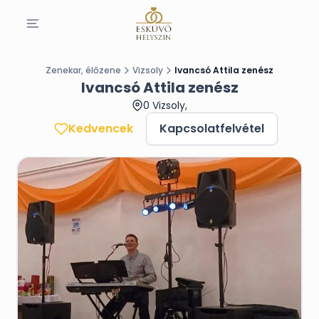
Zenekar, élőzene
Vizsoly
Ivancsó Attila zenész
Ivancsó Attila zenész
0 Vizsoly,
Kedvencek
Kapcsolatfelvétel