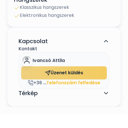
Klasszikus hangszerek
Elektronikus hangszerek
Kapcsolat
Kontakt
Ivancsó Attila
Üzenet küldés
+36 30 3493667
Telefonszám felfedése
Térkép