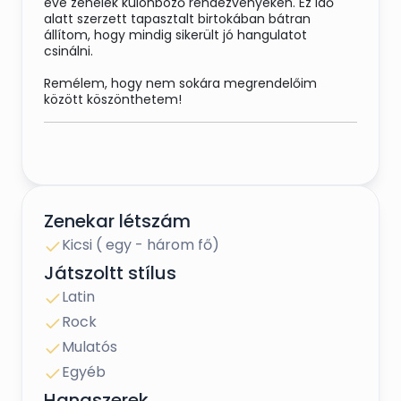
éve zenélek különböző rendezvényeken. Ez idő
alatt szerzett tapasztalt birtokában bátran
állítom, hogy mindig sikerült jó hangulatot
csinálni.
Remélem, hogy nem sokára megrendelőim
között köszönthetem!
Zenekar létszám
Kicsi ( egy - három fő)
Játszoltt stílus
Latin
Rock
Mulatós
Egyéb
Hangszerek